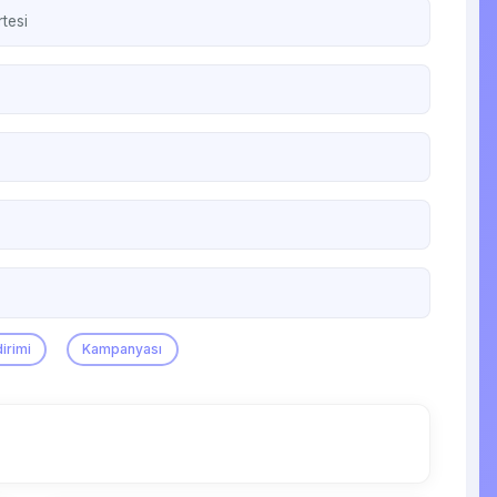
tesi
irimi
Kampanyası