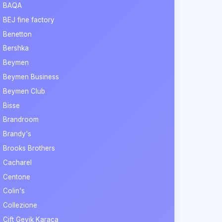
BAQA
BEJ fine factory
Benetton
Bershka
Beymen
Beymen Business
Beymen Club
Bisse
Brandroom
Brandy's
Brooks Brothers
Cacharel
Centone
Colin's
Collezione
Çift Geyik Karaca