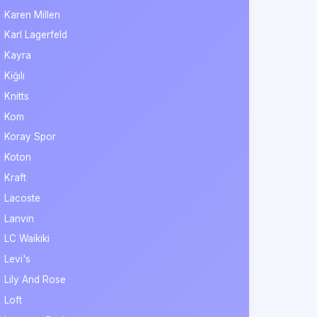
Karen Millen
Karl Lagerfeld
Kayra
Kiğılı
Knitts
Kom
Koray Spor
Koton
Kraft
Lacoste
Lanvin
LC Waikiki
Levi's
Lily And Rose
Loft