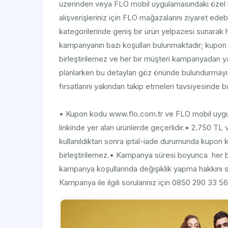
üzerinden veya FLO mobil uygulamasındaki özel kamp
alışverişleriniz için FLO mağazalarını ziyaret ed
kategorilerinde geniş bir ürün yelpazesi sunara
kampanyanın bazı koşulları bulunmaktadır; kupon k
birleştirilemez ve her bir müşteri kampanyadan yaln
planlarken bu detayları göz önünde bulundurmayı 
fırsatlarını yakından takip etmeleri tavsiyesinde b
• Kupon kodu www.flo.com.tr ve FLO mobil uygu
linkinde yer alan ürünlerde geçerlidir.• 2.750 TL v
kullanıldıktan sonra iptal-iade durumunda kupon ko
birleştirilemez.• Kampanya süresi boyunca her b
kampanya koşullarında değişiklik yapma hakkını 
Kampanya ile ilgili sorularınız için 0850 290 33 5