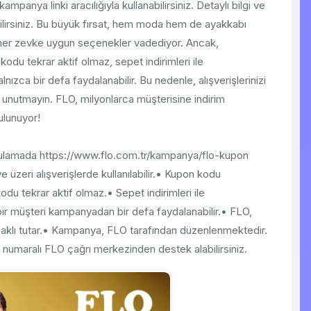
anya linki aracılığıyla kullanabilirsiniz. Detaylı bilgi ve
ebilirsiniz. Bu büyük fırsat, hem moda hem de ayakkabı
k her zevke uygun seçenekler vadediyor. Ancak,
odu tekrar aktif olmaz, sepet indirimleri ile
ızca bir defa faydalanabilir. Bu nedenle, alışverişlerinizi
unutmayın. FLO, milyonlarca müşterisine indirim
ulunuyor!
lamada https://www.flo.com.tr/kampanya/flo-kupon​
e üzeri alışverişlerde kullanılabilir.• Kupon kodu
du tekrar aktif olmaz.• Sepet indirimleri ile
ir müşteri kampanyadan bir defa faydalanabilir.• FLO,
saklı tutar.• Kampanya, FLO tarafından düzenlenmektedir.
6 numaralı FLO çağrı merkezinden destek alabilirsiniz.