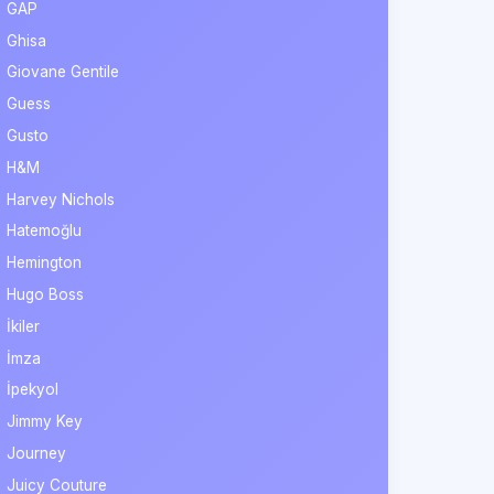
GAP
Ghisa
Giovane Gentile
Guess
Gusto
H&M
Harvey Nichols
Hatemoğlu
Hemington
Hugo Boss
İkiler
İmza
İpekyol
Jimmy Key
Journey
Juicy Couture