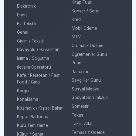
Kitap Fuarı
Elektronik
Konser / Sergi
Enerji
Kredi
Ev Tekstili
Mobil Ödeme
Genel
MTV
Giyim / Tekstil
Otomatik Ödeme
Havayolu / Havalimanı
Öğretmenler Günü
Isıtma / Soğutma
Puan
İletişim Operatörü
Ramazan
Kafe / Restoran / Fast
Sevgililer Günü
Food / Gıda
Sosyal Medya
Kargo
Sosyal Sorumluluk
Konaklama
Sömestir
Kozmetik / Kişisel Bakım
Takas
Kripto Platformu
Taksit Atlat
Kuru Temizleme
Temassız Ödeme
Kültür / Sanat