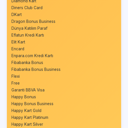
Diamond Kart
Diners Club Card
DKart
Dragon Bonus Business
Dünya Katılım Paraf
Eflatun Kredi Kartı
Elit Kart
Encard
Enpara.com Kredi Kartı
Fibabanka Bonus
Fibabanka Bonus Business
Flexi
Free
Garanti BBVA Visa
Happy Bonus
Happy Bonus Business
Happy Kart Gold
Happy Kart Platinum
Happy Kart Silver