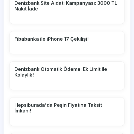
Denizbank Site Aidatı Kampanyası: 3000 TL
Nakit İade
Fibabanka ile iPhone 17 Çekilişi!
Denizbank Otomatik Ödeme: Ek Limit ile
Kolaylık!
Hepsiburada'da Peşin Fiyatına Taksit
İmkanı!