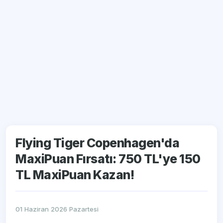
Flying Tiger Copenhagen'da
MaxiPuan Fırsatı: 750 TL'ye 150
TL MaxiPuan Kazan!
01 Haziran 2026 Pazartesi