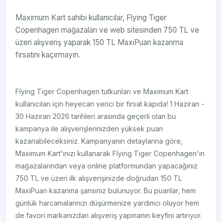
Maximum Kart sahibi kullanıcılar, Flying Tiger
Copenhagen mağazaları ve web sitesinden 750 TL ve
üzeri alışveriş yaparak 150 TL MaxiPuan kazanma
fırsatını kaçırmayın.
Flying Tiger Copenhagen tutkunları ve Maximum Kart
kullanıcıları için heyecan verici bir fırsat kapıda! 1 Haziran -
30 Haziran 2026 tarihleri arasında geçerli olan bu
kampanya ile alışverişlerinizden yüksek puan
kazanabileceksiniz. Kampanyanın detaylarına göre,
Maximum Kart'ınızı kullanarak Flying Tiger Copenhagen'ın
mağazalarından veya online platformundan yapacağınız
750 TL ve üzeri ilk alışverişinizde doğrudan 150 TL
MaxiPuan kazanma şansınız bulunuyor. Bu puanlar, hem
günlük harcamalarınızı düşürmenize yardımcı oluyor hem
de favori markanızdan alışveriş yapmanın keyfini artırıyor.