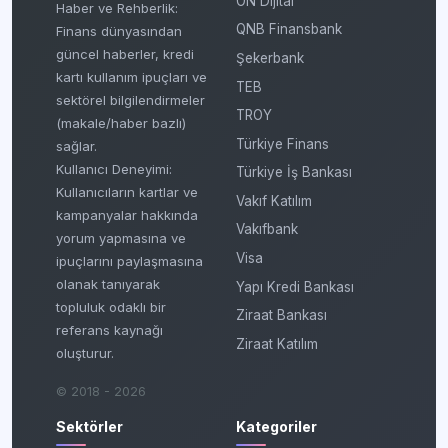
ON Dijital
Haber ve Rehberlik:
QNB Finansbank
Finans dünyasından
güncel haberler, kredi
Şekerbank
kartı kullanım ipuçları ve
TEB
sektörel bilgilendirmeler
TROY
(makale/haber bazlı)
Türkiye Finans
sağlar.
Kullanıcı Deneyimi:
Türkiye İş Bankası
Kullanıcıların kartlar ve
Vakıf Katılım
kampanyalar hakkında
Vakıfbank
yorum yapmasına ve
Visa
ipuçlarını paylaşmasına
olanak tanıyarak
Yapı Kredi Bankası
topluluk odaklı bir
Ziraat Bankası
referans kaynağı
Ziraat Katılım
oluşturur.
© 2018 - 2026
Sektörler
Kategoriler