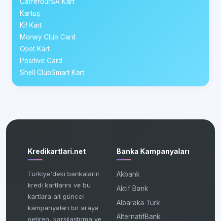
CarrefourSA Kart
Kartuş
Ki! Kart
Money Club Card
Opet Kart
Positive Card
Shell ClubSmart Kart
Kredikartlari.net
Banka Kampanyaları
Türkiye'deki bankaların
Akbank
kredi kartlarını ve bu
Aktif Bank
kartlara ait güncel
Albaraka Türk
kampanyaları bir araya
AlternatifBank
getiren, karşılaştırma ve