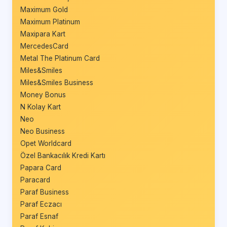
Maximum Gold
Maximum Platinum
Maxipara Kart
MercedesCard
Metal The Platinum Card
Miles&Smiles
Miles&Smiles Business
Money Bonus
N Kolay Kart
Neo
Neo Business
Opet Worldcard
Özel Bankacılık Kredi Kartı
Papara Card
Paracard
Paraf Business
Paraf Eczacı
Paraf Esnaf