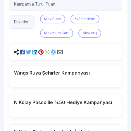
Kampanya Türü:
Puan
MaxiPuan
%20 İndirim
Etiketler:
Maximum Kart
Alışveriş
Wings Rüya Şehirler Kampanyası
N Kolay Passo ile %50 Hediye Kampanyası