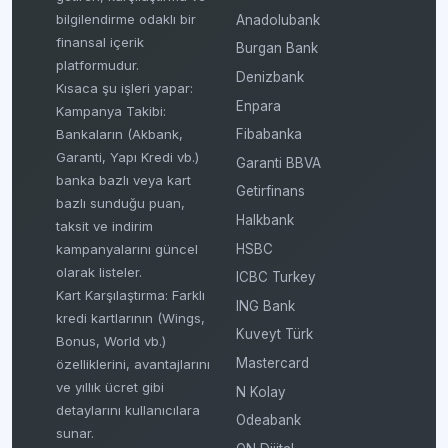
bilgilendirme odaklı bir
Anadolubank
finansal içerik
Burgan Bank
platformudur.
Denizbank
Kısaca şu işleri yapar:
Enpara
Kampanya Takibi:
Fibabanka
Bankaların (Akbank,
Garanti, Yapı Kredi vb.)
Garanti BBVA
banka bazlı veya kart
Getirfinans
bazlı sunduğu puan,
Halkbank
taksit ve indirim
HSBC
kampanyalarını güncel
olarak listeler.
ICBC Turkey
Kart Karşılaştırma: Farklı
ING Bank
kredi kartlarının (Wings,
Kuveyt Türk
Bonus, World vb.)
Mastercard
özelliklerini, avantajlarını
ve yıllık ücret gibi
N Kolay
detaylarını kullanıcılara
Odeabank
sunar.