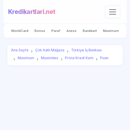
Kredikartlari.net
WorldCard
Bonus
Paraf
Axess
Bankkart
Maximum
Ana Sayfa
Çok Katlı Mağaza
Türkiye İş Bankası
Maximum
Maximiles
Privia Kredi Kartı
Puan