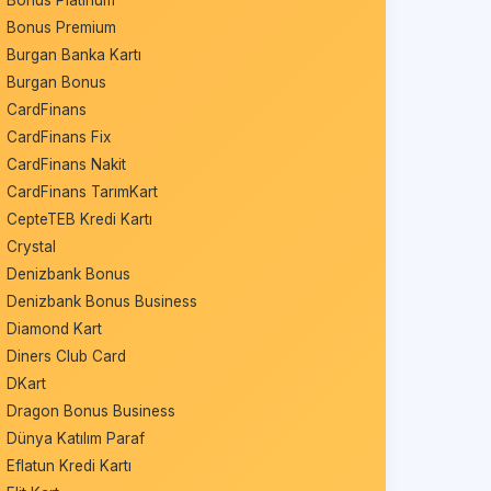
Bonus Platinum
Bonus Premium
Burgan Banka Kartı
Burgan Bonus
CardFinans
CardFinans Fix
CardFinans Nakit
CardFinans TarımKart
CepteTEB Kredi Kartı
Crystal
Denizbank Bonus
Denizbank Bonus Business
Diamond Kart
Diners Club Card
DKart
Dragon Bonus Business
Dünya Katılım Paraf
Eflatun Kredi Kartı