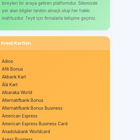
bireyleri bir araya getiren platformdur. Sitemizde
yer alan bilgiler tanıtım amaçlı olup her hakkı
mahfuzdur. Teyit için firmalarla iletişime geçiniz.
Kredi Kartları
Adios
Afili Bonus
Akbank Kart
Âlâ Kart
Albaraka World
Alternatifbank Bonus
Alternatifbank Bonus Business
American Express
American Express Business Card
Anadolubank Worldcard
Axess Business