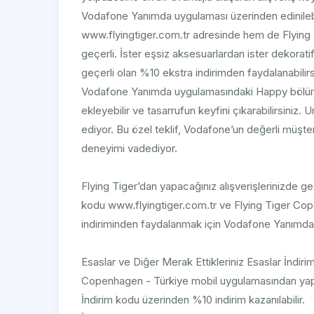
Vodafone Yanımda uygulaması üzerinden edinileb
www.flyingtiger.com.tr adresinde hem de Flying
geçerli. İster eşsiz aksesuarlardan ister dekorat
geçerli olan %10 ekstra indirimden faydalanabilir
Vodafone Yanımda uygulamasındaki Happy bölümün
ekleyebilir ve tasarrufun keyfini çıkarabilirsiniz
ediyor. Bu özel teklif, Vodafone’un değerli müşter
deneyimi vadediyor.
Flying Tiger’dan yapacağınız alışverişlerinizde ge
kodu www.flyingtiger.com.tr ve Flying Tiger Cop
indiriminden faydalanmak için Vodafone Yanımda i
Esaslar ve Diğer Merak Ettikleriniz Esaslar İndir
Copenhagen - Türkiye mobil uygulamasından yapıl
İndirim kodu üzerinden %10 indirim kazanılabilir.