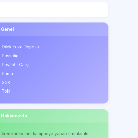
Genel
Dilek Ecza Deposu
Passolig
Payitaht Çarşı
Prima
SGK
Toki
Hakkımızda
kredikartlari.net kampanya yapan firmalar ile