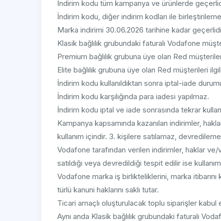
İndirim kodu tüm kampanya ve ürünlerde geçerlid
İndirim kodu, diğer indirim kodları ile birleştirilem
Marka indirimi 30.06.2026 tarihine kadar geçerlidi
Klasik bağlılık grubundaki faturalı Vodafone müşteri
Premium bağlılık grubuna üye olan Red müşterileri 
Elite bağlılık grubuna üye olan Red müşterileri ilgi
İndirim kodu kullanıldıktan sonra iptal-iade durum
İndirim kodu karşılığında para iadesi yapılmaz.
İndirim kodu iptal ve iade sonrasında tekrar kulla
Kampanya kapsamında kazanılan indirimler, haklar
kullanım içindir. 3. kişilere satılamaz, devredile
Vodafone tarafından verilen indirimler, haklar ve/v
satıldığı veya devredildiği tespit edilir ise kullanım
Vodafone marka iş birlikteliklerini, marka itibarını
türlü kanuni haklarını saklı tutar.
Ticari amaçlı oluşturulacak toplu siparişler kabul
Aynı anda Klasik bağlılık grubundaki faturalı Vod