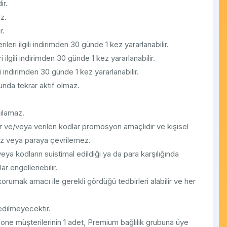
ir.
ez.
r.
leri ilgili indirimden 30 günde 1 kez yararlanabilir.
ilgili indirimden 30 günde 1 kez yararlanabilir.
li indirimden 30 günde 1 kez yararlanabilir.
unda tekrar aktif olmaz.
nılamaz.
 ve/veya verilen kodlar promosyon amaçlıdır ve kişisel
mez veya paraya çevrilemez.
eya kodların suistimal edildiği ya da para karşılığında
lar engellenebilir.
 korumak amacı ile gerekli gördüğü tedbirleri alabilir ve her
 edilmeyecektir.
afone müşterilerinin 1 adet, Premium bağlılık grubuna üye