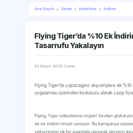
Ana Sayfa
Genel
Vodafone
İndirim
Flying Tiger’da %10 Ek İndir
Tasarrufu Yakalayın
22 Mayıs 2026 Cuma
Flying Tiger’da yapacağınız alışverişlere ek %10
uygulaması üzerinden kodunuzu alarak cazip fiyatl
Flying Tiger tutkunlarına müjde! Sevilen global p
ek bir indirim fırsatı sunuyor. Bu kampanya sayesi
yelpazesine ek bir avantajla ulaşarak alışveriş key