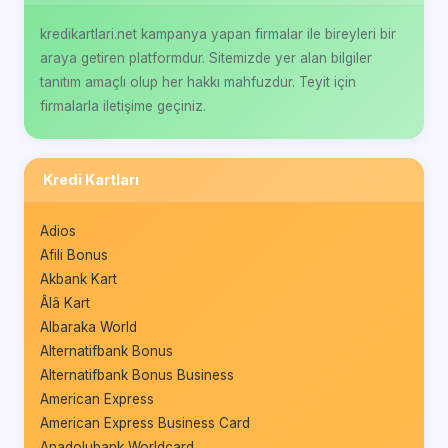
kredikartlari.net kampanya yapan firmalar ile bireyleri bir
araya getiren platformdur. Sitemizde yer alan bilgiler
tanıtım amaçlı olup her hakkı mahfuzdur. Teyit için
firmalarla iletişime geçiniz.
Kredi Kartları
Adios
Afili Bonus
Akbank Kart
Âlâ Kart
Albaraka World
Alternatifbank Bonus
Alternatifbank Bonus Business
American Express
American Express Business Card
Anadolubank Worldcard