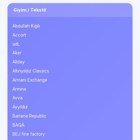
Giyim / Tekstil
Abdullah Kiğılı
Accort
adL
Aker
Allday
Altınyıldız Classics
Armani Exchange
Armine
Avva
Ayyıldız
Banana Republic
BAQA
BEJ fine factory