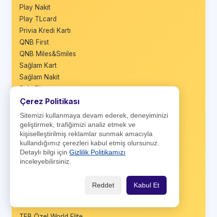
Play Nakit
Play TLcard
Privia Kredi Kartı
QNB First
QNB Miles&Smiles
Sağlam Kart
Sağlam Nakit
Sale Plus
Seyyah Kart
Çerez Politikası
Shop&Fly
Sitemizi kullanmaya devam ederek, deneyiminizi
Shop&Fly Business
geliştirmek, trafiğimizi analiz etmek ve
kişiselleştirilmiş reklamlar sunmak amacıyla
Şeker Bonus
kullandığımız çerezleri kabul etmiş olursunuz.
Şeker Bonus Business
Detaylı bilgi için
Gizlilik Politikamızı
Taraftar Bonus
inceleyebilirsiniz.
TEB Banka Kartı
TEB Bonus
Reddet
Kabul Et
TEB Bonus Business
TEB Infinite
TEB Özel World Elite