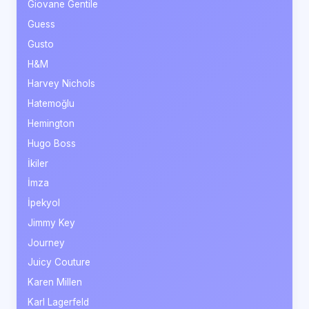
Giovane Gentile
Guess
Gusto
H&M
Harvey Nichols
Hatemoğlu
Hemington
Hugo Boss
İkiler
İmza
İpekyol
Jimmy Key
Journey
Juicy Couture
Karen Millen
Karl Lagerfeld