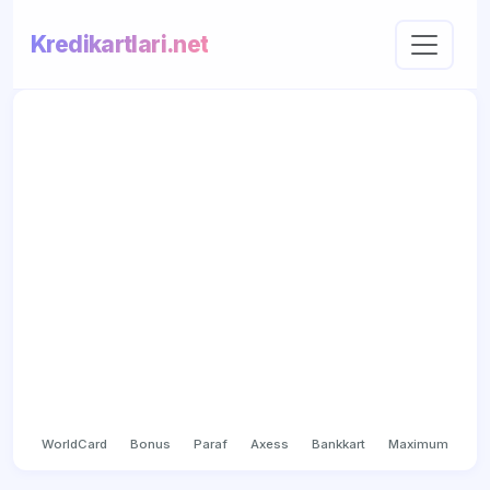
Kredikartlari.net
WorldCard
Bonus
Paraf
Axess
Bankkart
Maximum