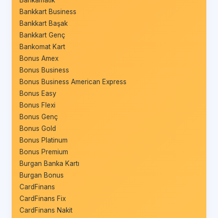
Bankkart Business
Bankkart Başak
Bankkart Genç
Bankomat Kart
Bonus Amex
Bonus Business
Bonus Business American Express
Bonus Easy
Bonus Flexi
Bonus Genç
Bonus Gold
Bonus Platinum
Bonus Premium
Burgan Banka Kartı
Burgan Bonus
CardFinans
CardFinans Fix
CardFinans Nakit