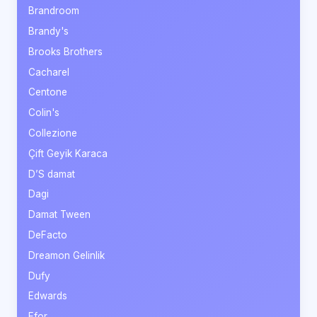
Brandroom
Brandy's
Brooks Brothers
Cacharel
Centone
Colin's
Collezione
Çift Geyik Karaca
D’S damat
Dagi
Damat Tween
DeFacto
Dreamon Gelinlik
Dufy
Edwards
Efor