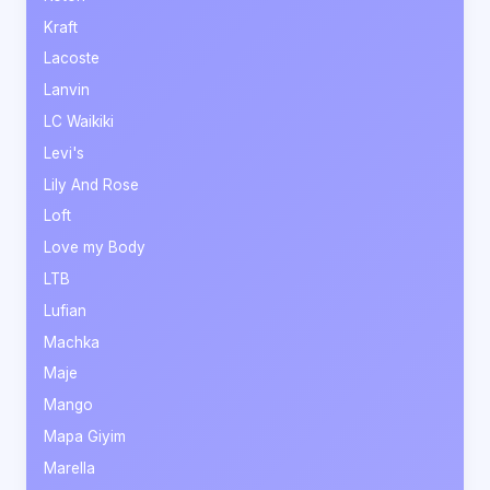
Kraft
Lacoste
Lanvin
LC Waikiki
Levi's
Lily And Rose
Loft
Love my Body
LTB
Lufian
Machka
Maje
Mango
Mapa Giyim
Marella