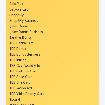
Sale Plus
Seyyah Kart
Shop&Fly
Shop&Fly Business
Şeker Bonus
Şeker Bonus Business
Taraftar Bonus
TEB Banka Kartı
TEB Bonus
TEB Bonus Business
TEB Infinite
TEB Özel World Elite
TEB Platinum Card
TEB Sade Card
TEB She Card
TEB Worldcard
TEB Yıldız Priority Card
TLcard
Trend Kredi Kartı