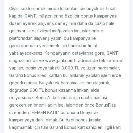
Giyim sektöründeki moda tutkunları için büyük bir fırsat
kapıda! GANT, müşterilerine özel bir bonus kampanyası
düzenleyerek alışveriş deneyimini daha da cazip hale
getiriyor. İster fiziksel mağazalardan, ister online
platformdan alışveriş yapın, bu kampanya ile
gardırobunuzu yenilemek için harika bir fırsat
yakalayacaksınız. Kampanyanın detaylarına göre, GANT
mağazalarında ve www.gant.com.tr adresinde tek seferde
yapılan, peşin veya taksitli 8.000 TL ve üzeri harcamalar,
Garanti Bonus kredi kartları kullanılarak yapılan işlemlerde
geçerli olacak. Bu yüksek harcama limitine ulaşarak,
doğrudan 600 TL bonus kazanma imkanı elde
ediyorsunuz. Bonus'u kullanmak için unutulmaması
gereken en önemli adım ise, işlemden önce BonusFlaş
üzerinden 'HEMEN KATIL' butonuna tıklayarak
kampanyaya dahil olmak. Bu özel bonus fırsatını
kaçırmamak için tüm Garanti Bonus kart sahipleri, ilgili kart