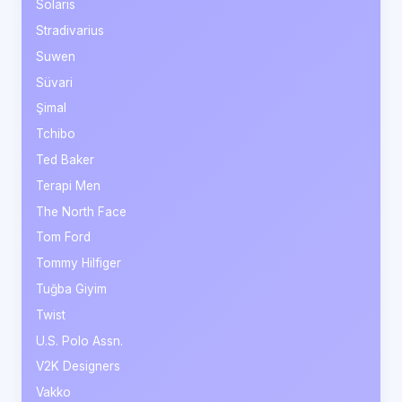
Solaris
Stradivarius
Suwen
Süvari
Şimal
Tchibo
Ted Baker
Terapi Men
The North Face
Tom Ford
Tommy Hilfiger
Tuğba Giyim
Twist
U.S. Polo Assn.
V2K Designers
Vakko