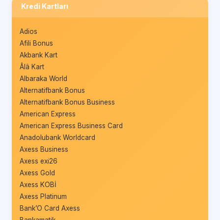
Kredi Kartları
Adios
Afili Bonus
Akbank Kart
Âlâ Kart
Albaraka World
Alternatifbank Bonus
Alternatifbank Bonus Business
American Express
American Express Business Card
Anadolubank Worldcard
Axess Business
Axess exi26
Axess Gold
Axess KOBİ
Axess Platinum
Bank’O Card Axess
Bankamatik