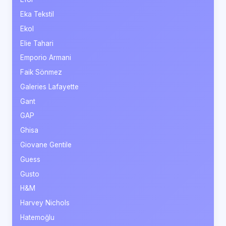
Eka Tekstil
Ekol
Elie Tahari
Emporio Armani
Faik Sönmez
Galeries Lafayette
Gant
GAP
Ghisa
Giovane Gentile
Guess
Gusto
H&M
Harvey Nichols
Hatemoğlu