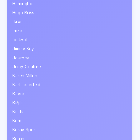
Hemington
Hugo Boss
İkiler
İmza
İpekyol
Jimmy Key
Journey
Juicy Couture
Karen Millen
Karl Lagerfeld
Kayra
Kiğılı
Knitts
Kom
Koray Spor
Koton