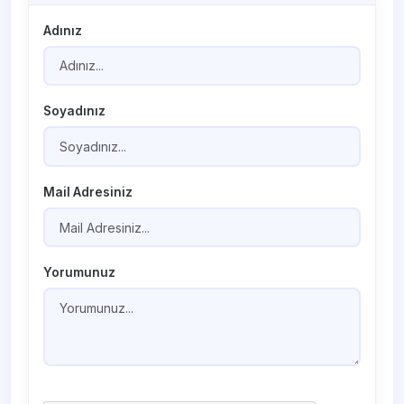
Adınız
Soyadınız
Mail Adresiniz
Yorumunuz