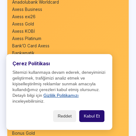
Anadolubank Worldcard
Axess Business
Axess exi26
Axess Gold
Axess KOBİ
Axess Platinum
Bank’O Card Axess
Bankamatik
Bankkart Business
Çerez Politikası
Bankkart Başak
Sitemizi kullanmaya devam ederek, deneyiminizi
Bankkart Genç
geliştirmek, trafiğimizi analiz etmek ve
Bankomat Kart
kişiselleştirilmiş reklamlar sunmak amacıyla
Bonus Amex
kullandığımız çerezleri kabul etmiş olursunuz.
Detaylı bilgi için
Gizlilik Politikamızı
Bonus Business
inceleyebilirsiniz.
Bonus Business American Express
Bonus Easy
Reddet
Kabul Et
Bonus Flexi
Bonus Genç
Bonus Gold