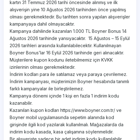
kartın 31 Temmuz 2026 tarihi öncesinde alınmış ve ilk
alışverişin yine 10 Ağustos 2026 tarihinden önce yapılmış
olması gerekmektedir. Bu tarihten sonra yapılan alışverişler
kampanyaya dahil olmayacaktır.
Kampanya dahilinde kazanılan 1.000 TL Boyner Bonus 14
Ağustos 2026 tarihinde yansıyacaktır. 15 Ağustos – 15 Eylül
2026 tarihleri arasında kullanılabilecektir. Kullanılmayan
Boyner Bonus’lar 16 Eylül 2026 tarihinde geri alınacaktır.
Müşterilere kupon kodunu iletebilmemiz için KVKK
izinlerinin olması gerekmektedir.
İndirim kodları para ile satılamaz veya paraya çevrilemez.
İndirim kampanyası, müşterimizin Boyner hesabında tanımlı
farklı kampanyalar ile birleştirilemez.
Kampanya dönemi içinde 1 kişi en fazla 1 indirim kodu
kazanabilir.
Kazanılan kupon kodları https://www.boyner.com.tr/ ve
Boyner mobil uygulamasında sepetim alanında kod
girişinde ilgili kod yazılarak kullanılmalı. Mağazalarda da
indirim kodu kasada, kasa çalışanına söylenmelidir.
Bir alışverişte sadece bir adet indirim kodu kullanılabilir,