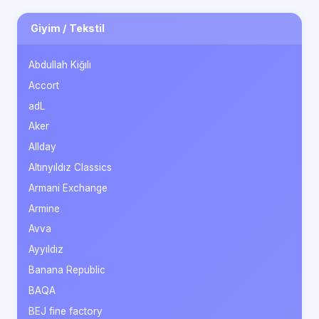
Giyim / Tekstil
Abdullah Kiğılı
Accort
adL
Aker
Allday
Altınyıldız Classics
Armani Exchange
Armine
Avva
Ayyıldız
Banana Republic
BAQA
BEJ fine factory