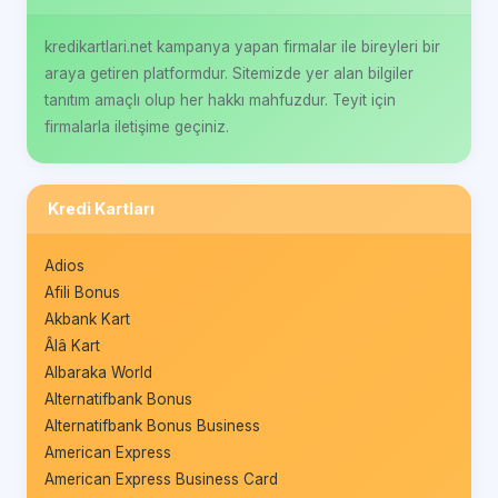
kredikartlari.net kampanya yapan firmalar ile bireyleri bir
araya getiren platformdur. Sitemizde yer alan bilgiler
tanıtım amaçlı olup her hakkı mahfuzdur. Teyit için
firmalarla iletişime geçiniz.
Kredi Kartları
Adios
Afili Bonus
Akbank Kart
Âlâ Kart
Albaraka World
Alternatifbank Bonus
Alternatifbank Bonus Business
American Express
American Express Business Card