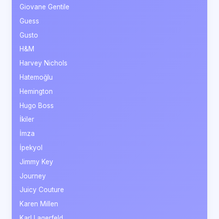
Giovane Gentile
Guess
Gusto
H&M
Harvey Nichols
Hatemoğlu
Hemington
Hugo Boss
İkiler
İmza
İpekyol
Jimmy Key
Journey
Juicy Couture
Karen Millen
Karl Lagerfeld