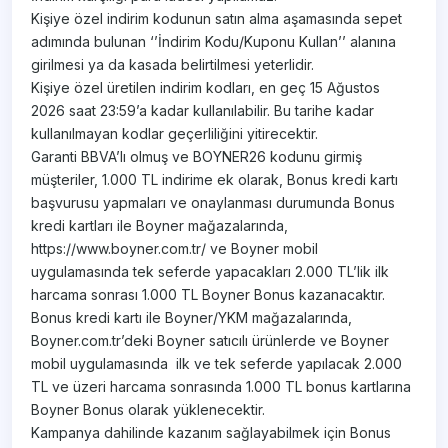
Kişiye özel indirim kodunun satın alma aşamasında sepet
adımında bulunan ‘’İndirim Kodu/Kuponu Kullan’’ alanına
girilmesi ya da kasada belirtilmesi yeterlidir.
Kişiye özel üretilen indirim kodları, en geç 15 Ağustos
2026 saat 23:59’a kadar kullanılabilir. Bu tarihe kadar
kullanılmayan kodlar geçerliliğini yitirecektir.
Garanti BBVA’lı olmuş ve BOYNER26 kodunu girmiş
müşteriler, 1.000 TL indirime ek olarak, Bonus kredi kartı
başvurusu yapmaları ve onaylanması durumunda Bonus
kredi kartları ile Boyner mağazalarında,
https://www.boyner.com.tr/ ve Boyner mobil
uygulamasında tek seferde yapacakları 2.000 TL’lik ilk
harcama sonrası 1.000 TL Boyner Bonus kazanacaktır.
Bonus kredi kartı ile Boyner/YKM mağazalarında,
Boyner.com.tr’deki Boyner satıcılı ürünlerde ve Boyner
mobil uygulamasında ilk ve tek seferde yapılacak 2.000
TL ve üzeri harcama sonrasında 1.000 TL bonus kartlarına
Boyner Bonus olarak yüklenecektir.
Kampanya dahilinde kazanım sağlayabilmek için Bonus