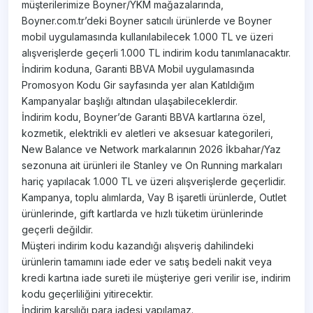
müşterilerimize Boyner/YKM mağazalarında,
Boyner.com.tr’deki Boyner satıcılı ürünlerde ve Boyner
mobil uygulamasında kullanılabilecek 1.000 TL ve üzeri
alışverişlerde geçerli 1.000 TL indirim kodu tanımlanacaktır.
İndirim koduna, Garanti BBVA Mobil uygulamasında
Promosyon Kodu Gir sayfasında yer alan Katıldığım
Kampanyalar başlığı altından ulaşabileceklerdir.
İndirim kodu, Boyner’de Garanti BBVA kartlarına özel,
kozmetik, elektrikli ev aletleri ve aksesuar kategorileri,
New Balance ve Network markalarının 2026 İkbahar/Yaz
sezonuna ait ürünleri ile Stanley ve On Running markaları
hariç yapılacak 1.000 TL ve üzeri alışverişlerde geçerlidir.
Kampanya, toplu alımlarda, Vay B işaretli ürünlerde, Outlet
ürünlerinde, gift kartlarda ve hızlı tüketim ürünlerinde
geçerli değildir.
Müşteri indirim kodu kazandığı alışveriş dahilindeki
ürünlerin tamamını iade eder ve satış bedeli nakit veya
kredi kartına iade sureti ile müşteriye geri verilir ise, indirim
kodu geçerliliğini yitirecektir.
İndirim karşılığı para iadesi yapılamaz.