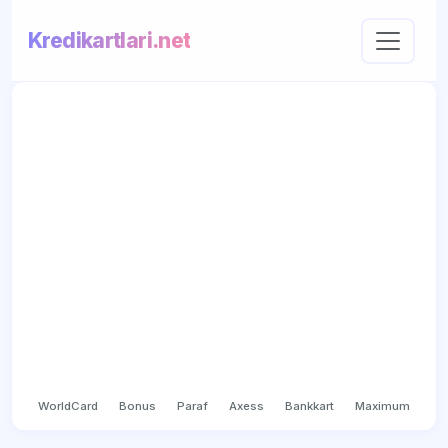
Kredikartlari.net
WorldCard
Bonus
Paraf
Axess
Bankkart
Maximum