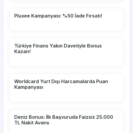
Pluxee Kampanyası: %50 İade Fırsatı!
Türkiye Finans Yakın Davetiyle Bonus
Kazan!
Worldcard Yurt Dışı Harcamalarda Puan
Kampanyası
Deniz Bonus: İlk Başvuruda Faizsiz 25.000
TL Nakit Avans