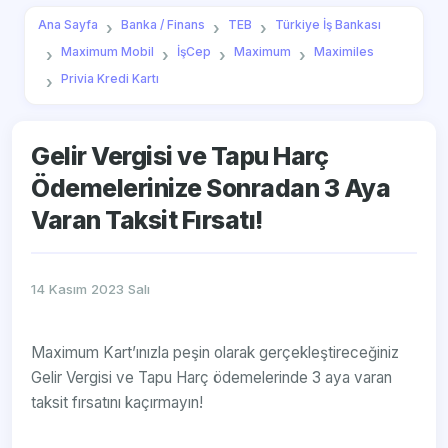
Ana Sayfa
Banka / Finans
TEB
Türkiye İş Bankası
Maximum Mobil
İşCep
Maximum
Maximiles
Privia Kredi Kartı
Gelir Vergisi ve Tapu Harç
Ödemelerinize Sonradan 3 Aya
Varan Taksit Fırsatı!
14 Kasım 2023 Salı
Maximum Kart’ınızla peşin olarak gerçekleştireceğiniz
Gelir Vergisi ve Tapu Harç ödemelerinde 3 aya varan
taksit fırsatını kaçırmayın!