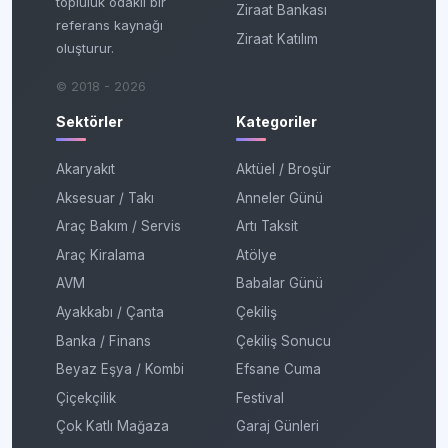
topluluk odaklı bir
Ziraat Bankası
referans kaynağı
Ziraat Katılım
oluşturur.
© 2018 - 2026
Sektörler
Kategoriler
Akaryakıt
Aktüel / Broşür
Aksesuar / Takı
Anneler Günü
Araç Bakım / Servis
Artı Taksit
Araç Kiralama
Atölye
AVM
Babalar Günü
Ayakkabı / Çanta
Çekiliş
Banka / Finans
Çekiliş Sonucu
Beyaz Eşya / Kombi
Efsane Cuma
Çiçekçilik
Festival
Çok Katlı Mağaza
Garaj Günleri