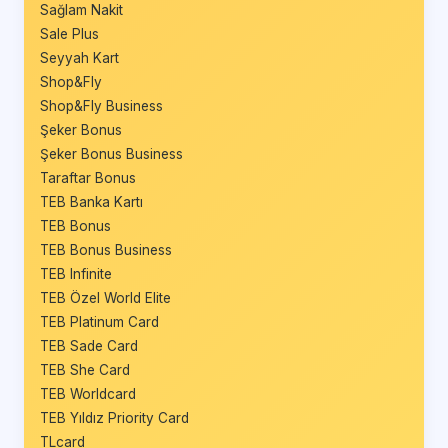
Sağlam Nakit
Sale Plus
Seyyah Kart
Shop&Fly
Shop&Fly Business
Şeker Bonus
Şeker Bonus Business
Taraftar Bonus
TEB Banka Kartı
TEB Bonus
TEB Bonus Business
TEB Infinite
TEB Özel World Elite
TEB Platinum Card
TEB Sade Card
TEB She Card
TEB Worldcard
TEB Yıldız Priority Card
TLcard