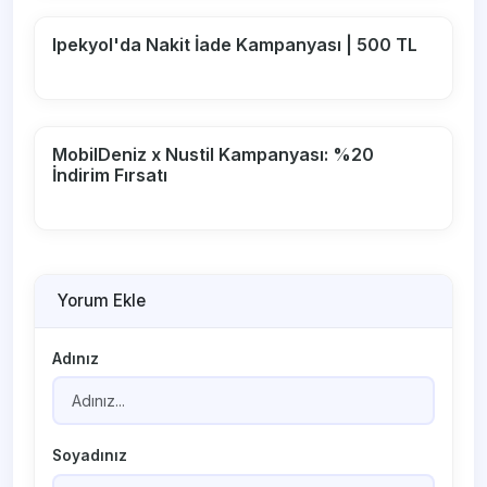
Ipekyol'da Nakit İade Kampanyası | 500 TL
MobilDeniz x Nustil Kampanyası: %20
İndirim Fırsatı
Yorum Ekle
Adınız
Soyadınız