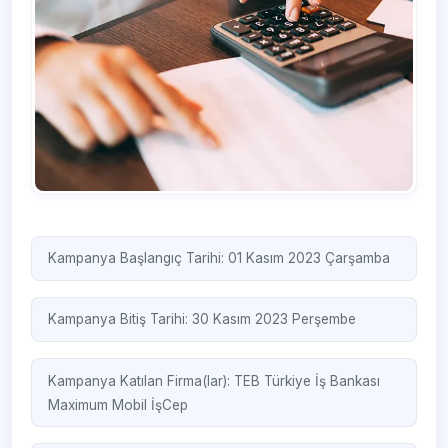
Kampanya Başlangıç Tarihi: 01 Kasım 2023 Çarşamba
Kampanya Bitiş Tarihi: 30 Kasım 2023 Perşembe
Kampanya Katılan Firma(lar):
TEB
Türkiye İş Bankası
Maximum Mobil
İşCep