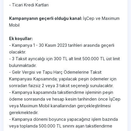
- Ticari Kredi Kartları
Kampanyanın geçerli olduğu kanal:
İşCep ve Maximum
Mobil
Ek koşullar:
- Kampanya 1 - 30 Kasım 2023 tarihleri arasında geçerli
olacaktır.
- 3 Taksit ayrıcalığı için 300 TL alt limit 500.000 TL üst limit
bulunmaktadır.
- Gelir Vergisi ve Tapu Harç Ödemelerine Taksit
Kampanyası Kapsamında; yapılacak peşin ödemeler için
sonradan faizsiz 2 veya 3 taksit seçeneği sunulacaktır.
- Kampanya kapsamında taksitlendirme işleminin peşin
ödeme sonrasında ve hesap kesim tarihinden önce İşCep
veya Maximum Mobil kanallarından gerçekleştirilmesi
gerekmektedir.
- Kampanya dönemi boyunca yapacağınız işlem bazında
veya toplamda 500.000 TL sınırını aşan taksitlendirme