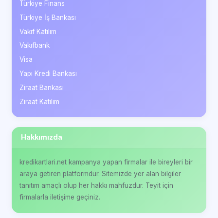
Türkiye Finans
Türkiye İş Bankası
Vakıf Katılım
Vakıfbank
Visa
Yapı Kredi Bankası
Ziraat Bankası
Ziraat Katılım
Hakkımızda
kredikartlari.net kampanya yapan firmalar ile bireyleri bir
araya getiren platformdur. Sitemizde yer alan bilgiler
tanıtım amaçlı olup her hakkı mahfuzdur. Teyit için
firmalarla iletişime geçiniz.