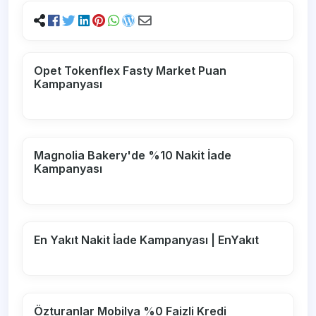
Opet Tokenflex Fasty Market Puan
Kampanyası
Magnolia Bakery'de %10 Nakit İade
Kampanyası
En Yakıt Nakit İade Kampanyası | EnYakıt
Özturanlar Mobilya %0 Faizli Kredi