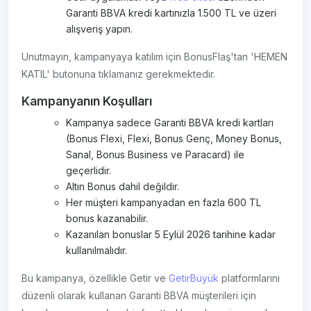
Garanti BBVA kredi kartınızla 1.500 TL ve üzeri
alışveriş yapın.
Unutmayın, kampanyaya katılım için BonusFlaş'tan 'HEMEN
KATIL' butonuna tıklamanız gerekmektedir.
Kampanyanın Koşulları
Kampanya sadece Garanti BBVA kredi kartları
(Bonus Flexi, Flexi, Bonus Genç, Money Bonus,
Sanal, Bonus Business ve Paracard) ile
geçerlidir.
Altın Bonus dahil değildir.
Her müşteri kampanyadan en fazla 600 TL
bonus kazanabilir.
Kazanılan bonuslar 5 Eylül 2026 tarihine kadar
kullanılmalıdır.
Bu kampanya, özellikle Getir ve
GetirBüyük
platformlarını
düzenli olarak kullanan Garanti BBVA müşterileri için