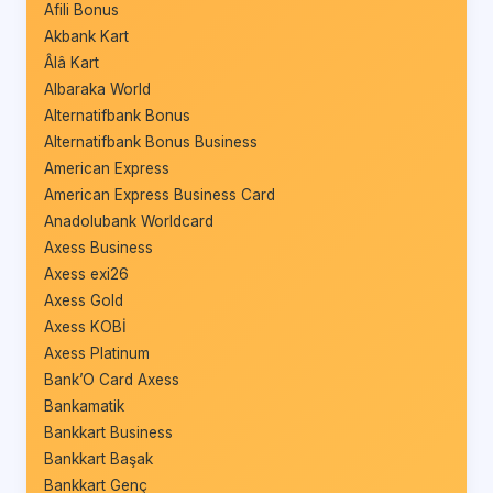
Afili Bonus
Akbank Kart
Âlâ Kart
Albaraka World
Alternatifbank Bonus
Alternatifbank Bonus Business
American Express
American Express Business Card
Anadolubank Worldcard
Axess Business
Axess exi26
Axess Gold
Axess KOBİ
Axess Platinum
Bank’O Card Axess
Bankamatik
Bankkart Business
Bankkart Başak
Bankkart Genç