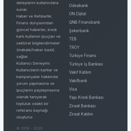
detaylarını kullanıcılara
Odeabank
sunar.
ON Dijital
Haber ve Rehberlik:
QNB Finansbank
Finans dünyasından
güncel haberler, kredi
Şekerbank
kartı kullanım ipuçları ve
TEB
sektörel bilgilendirmeler
TROY
(makale/haber bazlı)
Türkiye Finans
sağlar.
Kullanıcı Deneyimi:
Türkiye İş Bankası
Kullanıcıların kartlar ve
Vakıf Katılım
kampanyalar hakkında
Vakıfbank
yorum yapmasına ve
Visa
ipuçlarını paylaşmasına
olanak tanıyarak
Yapı Kredi Bankası
topluluk odaklı bir
Ziraat Bankası
referans kaynağı
Ziraat Katılım
oluşturur.
© 2018 - 2026