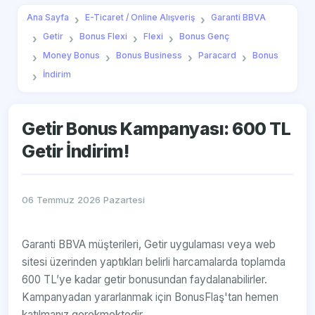
Ana Sayfa
E-Ticaret / Online Alışveriş
Garanti BBVA
Getir
Bonus Flexi
Flexi
Bonus Genç
Money Bonus
Bonus Business
Paracard
Bonus
İndirim
Getir Bonus Kampanyası: 600 TL
Getir İndirim!
06 Temmuz 2026 Pazartesi
Garanti BBVA müşterileri, Getir uygulaması veya web
sitesi üzerinden yaptıkları belirli harcamalarda toplamda
600 TL’ye kadar getir bonusundan faydalanabilirler.
Kampanyadan yararlanmak için BonusFlaş'tan hemen
katılmanız gerekmektedir.