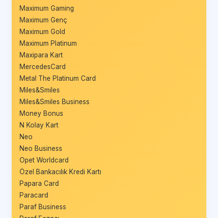
Maximum Gaming
Maximum Genç
Maximum Gold
Maximum Platinum
Maxipara Kart
MercedesCard
Metal The Platinum Card
Miles&Smiles
Miles&Smiles Business
Money Bonus
N Kolay Kart
Neo
Neo Business
Opet Worldcard
Özel Bankacılık Kredi Kartı
Papara Card
Paracard
Paraf Business