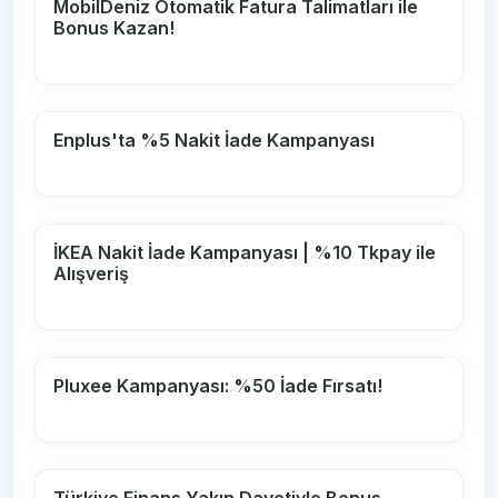
MobilDeniz Otomatik Fatura Talimatları ile
Bonus Kazan!
Enplus'ta %5 Nakit İade Kampanyası
İKEA Nakit İade Kampanyası | %10 Tkpay ile
Alışveriş
Pluxee Kampanyası: %50 İade Fırsatı!
Türkiye Finans Yakın Davetiyle Bonus