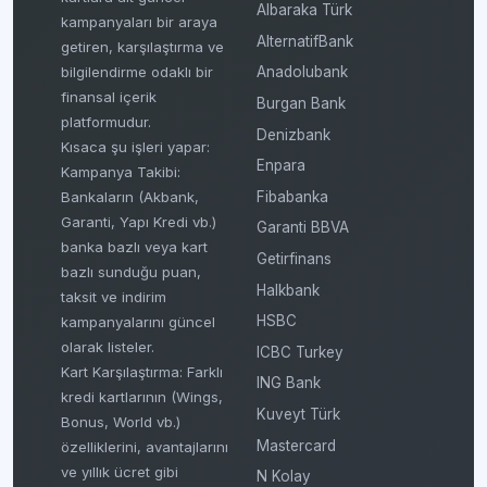
Albaraka Türk
kampanyaları bir araya
AlternatifBank
getiren, karşılaştırma ve
bilgilendirme odaklı bir
Anadolubank
finansal içerik
Burgan Bank
platformudur.
Denizbank
Kısaca şu işleri yapar:
Enpara
Kampanya Takibi:
Fibabanka
Bankaların (Akbank,
Garanti, Yapı Kredi vb.)
Garanti BBVA
banka bazlı veya kart
Getirfinans
bazlı sunduğu puan,
Halkbank
taksit ve indirim
HSBC
kampanyalarını güncel
olarak listeler.
ICBC Turkey
Kart Karşılaştırma: Farklı
ING Bank
kredi kartlarının (Wings,
Kuveyt Türk
Bonus, World vb.)
Mastercard
özelliklerini, avantajlarını
ve yıllık ücret gibi
N Kolay