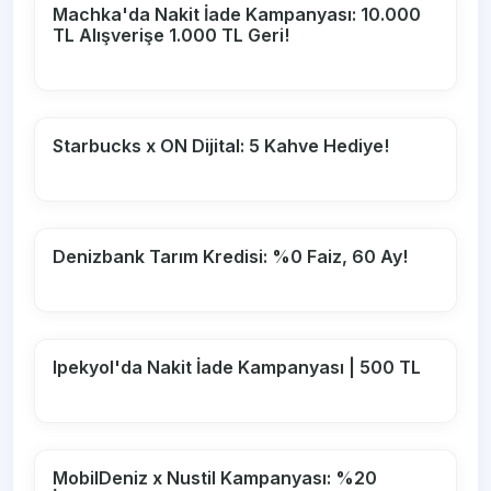
Machka'da Nakit İade Kampanyası: 10.000
TL Alışverişe 1.000 TL Geri!
Starbucks x ON Dijital: 5 Kahve Hediye!
Denizbank Tarım Kredisi: %0 Faiz, 60 Ay!
Ipekyol'da Nakit İade Kampanyası | 500 TL
MobilDeniz x Nustil Kampanyası: %20