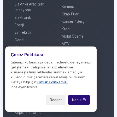
Elektrikli Araç Şarj
Kermes
İstasyonu
Kitap Fuarı
Elektronik
Konser / Sergi
Enerji
Kredi
Ev Tekstili
Mobil Ödeme
Genel
MTV
Giyim / Tekstil
Otomatik Ödeme
Çerez Politikası
Havayolu / Havalimanı
Öğretmenler Günü
Isıtma / Soğutma
Sitemizi kullanmaya devam ederek, deneyiminizi
Puan
geliştirmek, trafiğimizi analiz etmek ve
İletişim Operatörü
kişiselleştirilmiş reklamlar sunmak amacıyla
Ramazan
Kafe / Restoran / Fast
kullandığımız çerezleri kabul etmiş olursunuz.
Sevgililer Günü
Detaylı bilgi için
Gizlilik Politikamızı
Food / Gıda
inceleyebilirsiniz.
Sosyal Medya
Kargo
Sosyal Sorumluluk
Konaklama
Reddet
Kabul Et
Sömestir
Kozmetik / Kişisel Bakım
Takas
Kripto Platformu