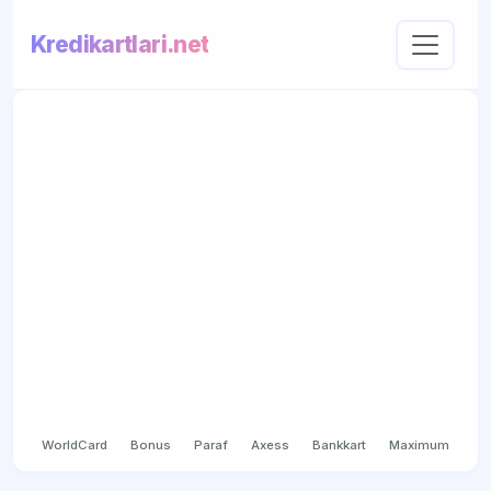
Kredikartlari.net
WorldCard
Bonus
Paraf
Axess
Bankkart
Maximum