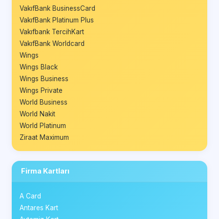
VakıfBank BusinessCard
VakıfBank Platinum Plus
Vakıfbank TercihKart
VakıfBank Worldcard
Wings
Wings Black
Wings Business
Wings Private
World Business
World Nakit
World Platinum
Ziraat Maximum
Firma Kartları
A Card
Antares Kart