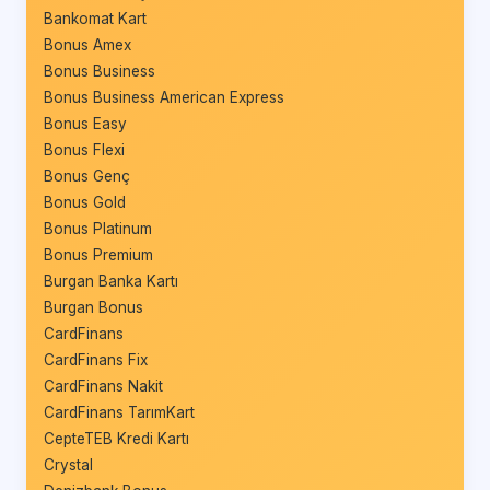
Bankomat Kart
Bonus Amex
Bonus Business
Bonus Business American Express
Bonus Easy
Bonus Flexi
Bonus Genç
Bonus Gold
Bonus Platinum
Bonus Premium
Burgan Banka Kartı
Burgan Bonus
CardFinans
CardFinans Fix
CardFinans Nakit
CardFinans TarımKart
CepteTEB Kredi Kartı
Crystal