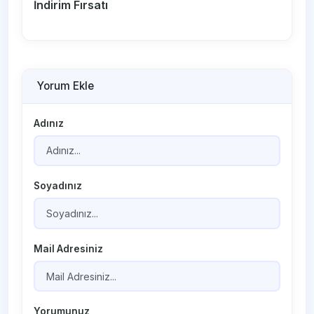
İndirim Fırsatı
Yorum Ekle
Adınız
Soyadınız
Mail Adresiniz
Yorumunuz