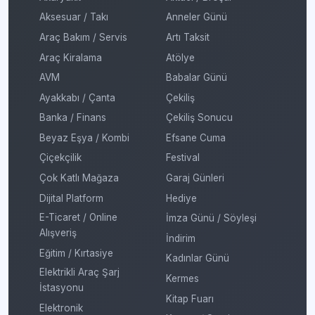
Aksesuar / Takı
Anneler Günü
Araç Bakım / Servis
Artı Taksit
Araç Kiralama
Atölye
AVM
Babalar Günü
Ayakkabı / Çanta
Çekiliş
Banka / Finans
Çekiliş Sonucu
Beyaz Eşya / Kombi
Efsane Cuma
Çiçekçilik
Festival
Çok Katlı Mağaza
Garaj Günleri
Dijital Platform
Hediye
E-Ticaret / Online
İmza Günü / Söyleşi
Alışveriş
İndirim
Eğitim / Kırtasiye
Kadınlar Günü
Elektrikli Araç Şarj
Kermes
İstasyonu
Kitap Fuarı
Elektronik