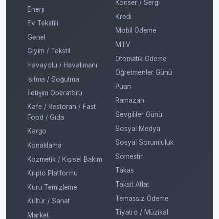
Konser / Sergi
Enerji
Kredi
Ev Tekstili
Mobil Ödeme
Genel
MTV
Giyim / Tekstil
Otomatik Ödeme
Havayolu / Havalimanı
Öğretmenler Günü
Isıtma / Soğutma
Puan
İletişim Operatörü
Ramazan
Kafe / Restoran / Fast
Sevgililer Günü
Food / Gıda
Sosyal Medya
Kargo
Sosyal Sorumluluk
Konaklama
Sömestir
Kozmetik / Kişisel Bakım
Takas
Kripto Platformu
Taksit Atlat
Kuru Temizleme
Temassız Ödeme
Kültür / Sanat
Tiyatro / Müzikal
Market