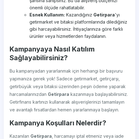
şansına sahipsiniz. Bu da alışveriş bütçenizi
önemli ölçüde rahatlatabilir.
Esnek Kullanım:
Kazandığınız
Getirpаrа
'yı
getirmarket ve bitaksi platformlarında dilediğiniz
gibi harcayabilirsiniz. İhtiyaçlarınıza göre farklı
ürünler veya hizmetlerden faydalanın.
Kampanyaya Nasıl Katılım
Sağlayabilirsiniz?
Bu kampanyadan yararlanmak için herhangi bir başvuru
yapmanıza gerek yok! Sadece getirmarket, getirçarşı,
getirbüyük veya bitaksi üzerinden peşin ödeme yaparak
harcamalarınızdan
Getirpаrа
kazanmaya başlayabilirsiniz.
Getirfinans kartınızı kullanarak alışverişlerinizi tamamlayın
ve avantajlı fırsatlardan hemen yararlanmaya başlayın.
Kampanya Koşulları Nelerdir?
Kazanılan
Getirpаrа
, harcamayı iptal etmeniz veya iade