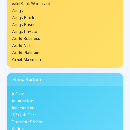
VakıfBank Worldcard
Wings
Wings Black
Wings Business
Wings Private
World Business
World Nakit
World Platinum
Ziraat Maximum
Firma Kartları
A Card
Antares Kart
Aytemiz Kart
BP Club Card
CarrefourSA Kart
Kartuş