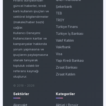
Finans dünyasından
güncel haberler, kredi
Şekerbank
kartı kullanım ipuçları ve
TEB
sektörel bilgilendirmeler
TROY
(makale/haber bazlı)
Türkiye Finans
sağlar.
Kullanıcı Deneyimi:
Türkiye İş Bankası
Kullanıcıların kartlar ve
Vakıf Katılım
kampanyalar hakkında
Vakıfbank
yorum yapmasına ve
Visa
ipuçlarını paylaşmasına
olanak tanıyarak
Yapı Kredi Bankası
topluluk odaklı bir
Ziraat Bankası
referans kaynağı
Ziraat Katılım
oluşturur.
© 2018 - 2026
Sektörler
Kategoriler
Akaryakıt
Aktüel / Broşür