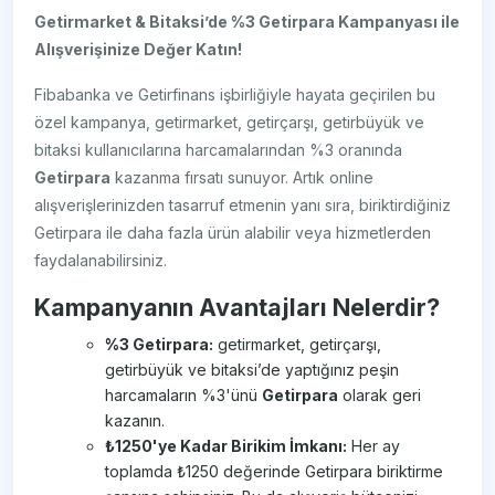
Getirmarket & Bitaksi’de %3 Getirpаrа Kampanyası ile
Alışverişinize Değer Katın!
Fibabanka ve Getirfinans işbirliğiyle hayata geçirilen bu
özel kampanya, getirmarket, getirçarşı, getirbüyük ve
bitaksi kullanıcılarına harcamalarından %3 oranında
Getirpаrа
kazanma fırsatı sunuyor. Artık online
alışverişlerinizden tasarruf etmenin yanı sıra, biriktirdiğiniz
Getirpаrа ile daha fazla ürün alabilir veya hizmetlerden
faydalanabilirsiniz.
Kampanyanın Avantajları Nelerdir?
%3 Getirpаrа:
getirmarket, getirçarşı,
getirbüyük ve bitaksi’de yaptığınız peşin
harcamaların %3'ünü
Getirpаrа
olarak geri
kazanın.
₺1250'ye Kadar Birikim İmkanı:
Her ay
toplamda ₺1250 değerinde Getirpаrа biriktirme