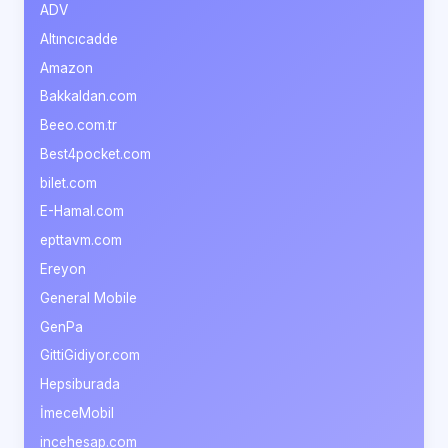
ADV
Altıncıcadde
Amazon
Bakkaldan.com
Beeo.com.tr
Best4pocket.com
bilet.com
E-Hamal.com
epttavm.com
Ereyon
General Mobile
GenPa
GittiGidiyor.com
Hepsiburada
İmeceMobil
incehesap.com