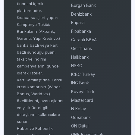
finansal içerik
Burgan Bank
platformudur.
Denizbank
Kısaca şu işleri yapar:
Enpara
Kampanya Takibi:
Fibabanka
Bankaların (Akbank,
Garanti, Yapı Kredi vb.)
Garanti BBVA
banka bazlı veya kart
Getirfinans
bazlı sunduğu puan,
Halkbank
taksit ve indirim
HSBC
kampanyalarını güncel
olarak listeler.
ICBC Turkey
Kart Karşılaştırma: Farklı
ING Bank
kredi kartlarının (Wings,
Kuveyt Türk
Bonus, World vb.)
Mastercard
özelliklerini, avantajlarını
ve yıllık ücret gibi
N Kolay
detaylarını kullanıcılara
Odeabank
sunar.
ON Dijital
Haber ve Rehberlik:
QNB Finansbank