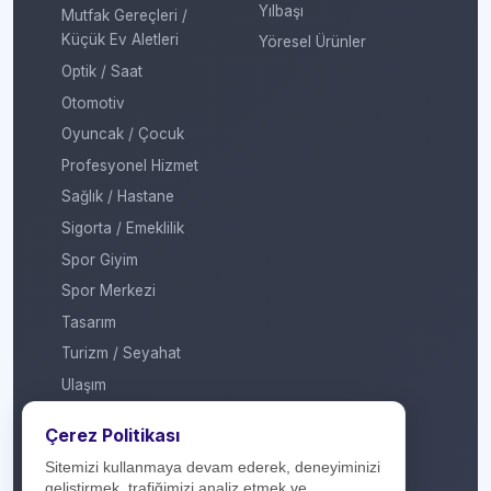
Yılbaşı
Mutfak Gereçleri /
Küçük Ev Aletleri
Yöresel Ürünler
Optik / Saat
Otomotiv
Oyuncak / Çocuk
Profesyonel Hizmet
Sağlık / Hastane
Sigorta / Emeklilik
Spor Giyim
Spor Merkezi
Tasarım
Turizm / Seyahat
Ulaşım
Veteriner / Pet Shop
Çerez Politikası
Yapı Marketi
Sitemizi kullanmaya devam ederek, deneyiminizi
Yurt Dışı / Duty Free
geliştirmek, trafiğimizi analiz etmek ve