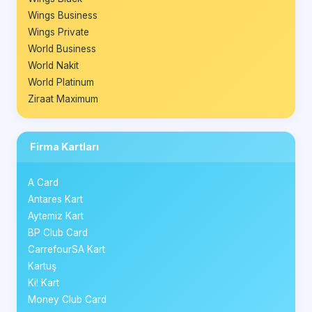
Wings Business
Wings Private
World Business
World Nakit
World Platinum
Ziraat Maximum
Firma Kartları
A Card
Antares Kart
Aytemiz Kart
BP Club Card
CarrefourSA Kart
Kartuş
Ki! Kart
Money Club Card