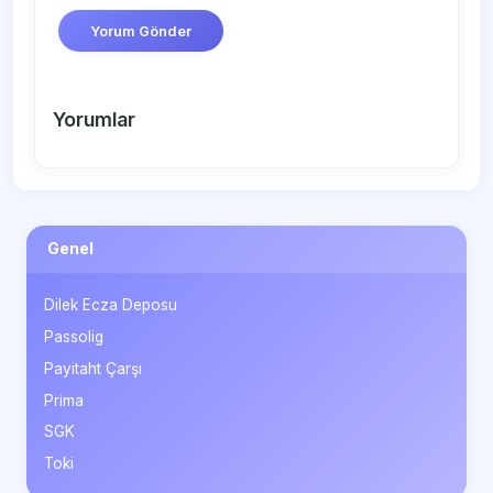
Yorum Gönder
Yorumlar
Genel
Dilek Ecza Deposu
Passolig
Payitaht Çarşı
Prima
SGK
Toki