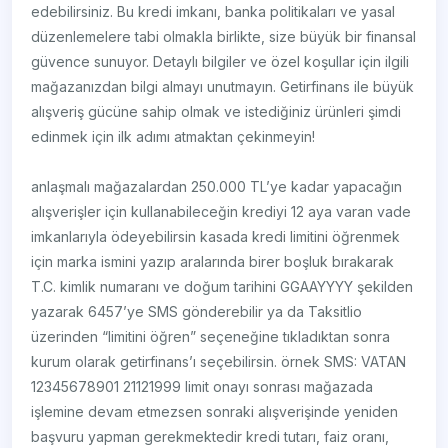
edebilirsiniz. Bu kredi imkanı, banka politikaları ve yasal
düzenlemelere tabi olmakla birlikte, size büyük bir finansal
güvence sunuyor. Detaylı bilgiler ve özel koşullar için ilgili
mağazanızdan bilgi almayı unutmayın. Getirfinans ile büyük
alışveriş gücüne sahip olmak ve istediğiniz ürünleri şimdi
edinmek için ilk adımı atmaktan çekinmeyin!
anlaşmalı mağazalardan 250.000 TL’ye kadar yapacağın
alışverişler için kullanabileceğin krediyi 12 aya varan vade
imkanlarıyla ödeyebilirsin kasada kredi limitini öğrenmek
için marka ismini yazıp aralarında birer boşluk bırakarak
T.C. kimlik numaranı ve doğum tarihini GGAAYYYY şekilden
yazarak 6457’ye SMS gönderebilir ya da Taksitlio
üzerinden “limitini öğren” seçeneğine tıkladıktan sonra
kurum olarak getirfinans’ı seçebilirsin. örnek SMS: VATAN
12345678901 21121999 limit onayı sonrası mağazada
işlemine devam etmezsen sonraki alışverişinde yeniden
başvuru yapman gerekmektedir kredi tutarı, faiz oranı,