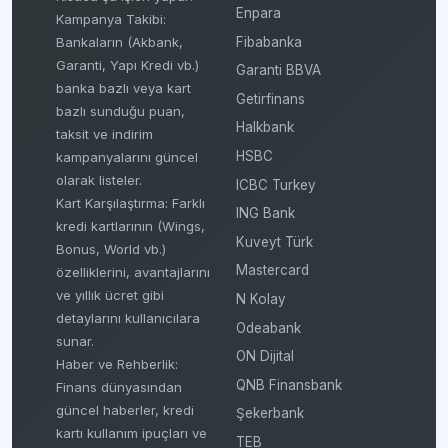
Enpara
Kampanya Takibi:
Fibabanka
Bankaların (Akbank,
Garanti, Yapı Kredi vb.)
Garanti BBVA
banka bazlı veya kart
Getirfinans
bazlı sunduğu puan,
Halkbank
taksit ve indirim
HSBC
kampanyalarını güncel
olarak listeler.
ICBC Turkey
Kart Karşılaştırma: Farklı
ING Bank
kredi kartlarının (Wings,
Kuveyt Türk
Bonus, World vb.)
Mastercard
özelliklerini, avantajlarını
ve yıllık ücret gibi
N Kolay
detaylarını kullanıcılara
Odeabank
sunar.
ON Dijital
Haber ve Rehberlik:
QNB Finansbank
Finans dünyasından
güncel haberler, kredi
Şekerbank
kartı kullanım ipuçları ve
TEB