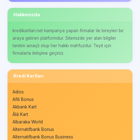
Hakkımızda
kredikartlari.net kampanya yapan firmalar ile bireyleri bir
araya getiren platformdur. Sitemizde yer alan bilgiler
tanıtım amaçlı olup her hakkı mahfuzdur. Teyit için
firmalarla iletişime geçiniz.
Kredi Kartları
Adios
Afili Bonus
Akbank Kart
Âlâ Kart
Albaraka World
Alternatifbank Bonus
Alternatifbank Bonus Business