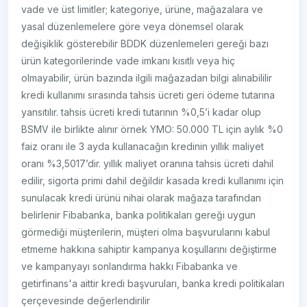
vade ve üst limitler; kategoriye, ürüne, mağazalara ve
yasal düzenlemelere göre veya dönemsel olarak
değişiklik gösterebilir BDDK düzenlemeleri gereği bazı
ürün kategorilerinde vade imkanı kısıtlı veya hiç
olmayabilir, ürün bazında ilgili mağazadan bilgi alınabililir
kredi kullanımı sırasında tahsis ücreti geri ödeme tutarına
yansıtılır. tahsis ücreti kredi tutarının %0,5’i kadar olup
BSMV ile birlikte alınır örnek YMO: 50.000 TL için aylık %0
faiz oranı ile 3 ayda kullanacağın kredinin yıllık maliyet
oranı %3,5017’dir. yıllık maliyet oranına tahsis ücreti dahil
edilir, sigorta primi dahil değildir kasada kredi kullanımı için
sunulacak kredi ürünü nihai olarak mağaza tarafından
belirlenir Fibabanka, banka politikaları gereği uygun
görmediği müşterilerin, müşteri olma başvurularını kabul
etmeme hakkına sahiptir kampanya koşullarını değiştirme
ve kampanyayı sonlandırma hakkı Fibabanka ve
getirfinans'a aittir kredi başvuruları, banka kredi politikaları
çerçevesinde değerlendirilir