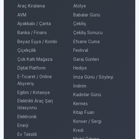
Araç Kiralama
Atölye
AVM
Babalar Günü
Ayakkabı / Çanta
Çekiliş
Banka / Finans
Çekiliş Sonucu
Beyaz Eşya / Kombi
Efsane Cuma
Çiçekçilik
Festival
Çok Katlı Mağaza
Garaj Günleri
Dijital Platform
Hediye
E-Ticaret / Online
İmza Günü / Söyleşi
Alışveriş
İndirim
Eğitim / Kırtasiye
Kadınlar Günü
Elektrikli Araç Şarj
Kermes
İstasyonu
Kitap Fuarı
Elektronik
Konser / Sergi
Enerji
Kredi
Ev Tekstili