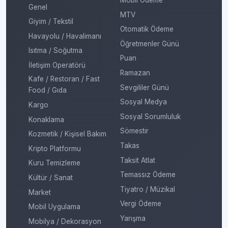
Mobil Ödeme
Genel
MTV
Giyim / Tekstil
Otomatik Ödeme
Havayolu / Havalimanı
Öğretmenler Günü
Isıtma / Soğutma
Puan
İletişim Operatörü
Ramazan
Kafe / Restoran / Fast
Sevgililer Günü
Food / Gıda
Sosyal Medya
Kargo
Sosyal Sorumluluk
Konaklama
Sömestir
Kozmetik / Kişisel Bakım
Takas
Kripto Platformu
Taksit Atlat
Kuru Temizleme
Temassız Ödeme
Kültür / Sanat
Tiyatro / Müzikal
Market
Vergi Ödeme
Mobil Uygulama
Yarışma
Mobilya / Dekorasyon