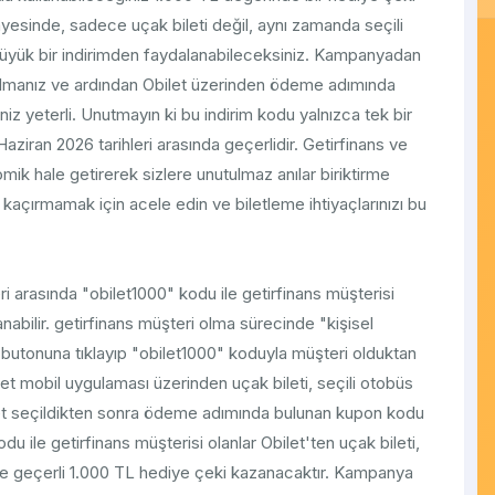
yesinde, sadece uçak bileti değil, aynı zamanda seçili
 büyük bir indirimden faydalanabileceksiniz. Kampanyadan
 olmanız ve ardından Obilet üzerinden ödeme adımında
 yeterli. Unutmayın ki bu indirim kodu yalnızca tek bir
 Haziran 2026 tarihleri arasında geçerlidir. Getirfinans ve
omik hale getirerek sizlere unutulmaz anılar biriktirme
ı kaçırmamak için acele edin ve biletleme ihtiyaçlarınızı bu
 arasında "obilet1000" kodu ile getirfinans müşterisi
nabilir. getirfinans müşteri olma sürecinde "kişisel
butonuna tıklayıp "obilet1000" koduyla müşteri olduktan
ilet mobil uygulaması üzerinden uçak bileti, seçili otobüs
zmet seçildikten sonra ödeme adımında bulunan kupon kodu
du ile getirfinans müşterisi olanlar Obilet'ten uçak bileti,
inde geçerli 1.000 TL hediye çeki kazanacaktır. Kampanya