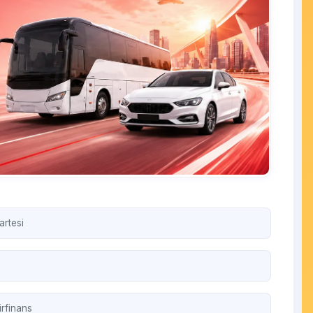
artesi
irfinans