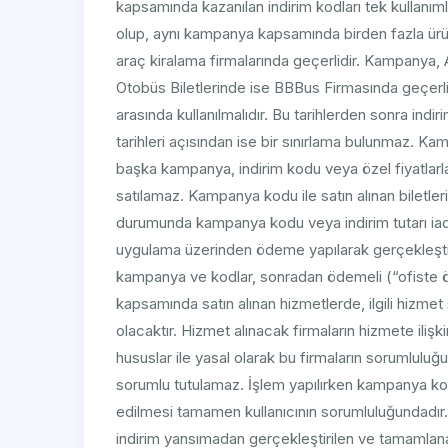
kapsamında kazanılan indirim kodları tek kullanıml
olup, aynı kampanya kapsamında birden fazla ürün
araç kiralama firmalarında geçerlidir. Kampanya, A
Otobüs Biletlerinde ise BBBus Firmasında geçerli d
arasında kullanılmalıdır. Bu tarihlerden sonra ind
tarihleri açısından ise bir sınırlama bulunmaz. 
başka kampanya, indirim kodu veya özel fiyatlar
satılamaz. Kampanya kodu ile satın alınan biletler
durumunda kampanya kodu veya indirim tutarı ia
uygulama üzerinden ödeme yapılarak gerçekleşti
kampanya ve kodlar, sonradan ödemeli (“ofiste 
kapsamında satın alınan hizmetlerde, ilgili hizmet s
olacaktır. Hizmet alınacak firmaların hizmete ilişki
hususlar ile yasal olarak bu firmaların sorumluluğ
sorumlu tutulamaz. İşlem yapılırken kampanya kod
edilmesi tamamen kullanıcının sorumluluğundadır
indirim yansımadan gerçekleştirilen ve tamamlanan