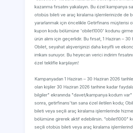
kazanma fırsatını yakalayın. Bu özel kampanya sa
otobüs bileti ve araç kiralama işlemlerinizde de
yararlanmak için öncelikle Getirfinans müşterisi
kupon kodu bölümüne 'obilet1000' kodunu girmeniz
ürün alımı için geçerlidir. Bu fırsat, 1 Haziran – 30
Obilet, seyahat alışverişinizi daha keyifli ve ekon
imkanı sunuyor. Bu heyecan verici indirim fırsatın
özel teklifle karşılayın!
Kampanyadan 1 Haziran – 30 Haziran 2026 tarihleri
olan kişiler 30 Haziran 2026 tarihine kadar faydala
bilgiler" ekranında "davet/kampanya kodum var" 
sonra, getirfinans'tan sana özel iletilen kodu; Ob
bileti veya seçili araç kiralama işlemlerinde hi
bölümüne girerek aktif edebilirsin. “obilet1000" ko
seçili otobüs bileti veya araç kiralama işlemler