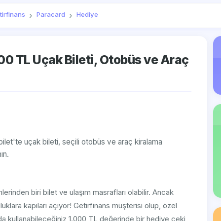
tirfinans
Paracard
Hediye
000 TL Uçak Bileti, Otobüs ve Araç
ilet'te uçak bileti, seçili otobüs ve araç kiralama
ın.
rinden biri bilet ve ulaşım masrafları olabilir. Ancak
uluklara kapıları açıyor! Getirfinans müşterisi olup, özel
da kullanabileceğiniz 1.000 TL değerinde bir hediye çeki