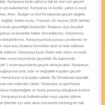
ıktır. Kampanya kodu yalnızca tek bir ürün için geçerli
 için kullanılamaz. Kampanya ve kodlar, yalnızca seçili
vis, Avec, Budget ve Sixt firmalarında geçerli değildir.
eğildir. İndirim kodu, 1 Haziran-30 Haziran 2026 tarihleri
irim kodu geçerliliğini kaybeder. Kiralama veya Seyahat
Kampanya ve kazanılan haklar devredilemez, bölünemez;
la birleştirilemez. Kampanya kodu paraya çevrilemez ve
in veya araç kiralama hizmetinin iptal ve iade edilmesi
de edilmez. Kampanya kodu Obilet web sitesi ve mobil
rilen rezervasyonlarda geçerlidir. Bu kapsamda
öde”) rezervasyonlarda geçerli olmayacaktır. Kampanya
ağlayıcının iptal, iade ve değişiklik koşulları geçerli
n kendi kural ve koşulları saklıdır. Bu firmalardan kaynaklı
unda olan hallerden Obilet, Fibabanka ve getirfinans
unun kullanıldığının ve fiyata yansımış olduğunun kontrol
. Kampanya kodu kullanılmadan veya yapılan işleme
 işlemler için satın alma sonrasında herhangi bir hak