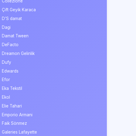
Collezione
Çift Geyik Karaca
D’S damat
Dagi
Damat Tween
DeFacto
Dreamon Gelinlik
Dufy
Edwards
Efor
Eka Tekstil
Ekol
Elie Tahari
Emporio Armani
Faik Sönmez
Galeries Lafayette