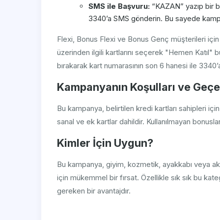
SMS ile Başvuru:
“KAZAN” yazıp bir bo
3340’a SMS gönderin. Bu sayede kampany
Flexi, Bonus Flexi ve Bonus Genç müşterileri için
üzerinden ilgili kartlarını seçerek "Hemen Katıl
bırakarak kart numarasının son 6 hanesi ile 3340
Kampanyanın Koşulları ve Geçerl
Bu kampanya, belirtilen kredi kartları sahipleri iç
sanal ve ek kartlar dahildir. Kullanılmayan bonuslar
Kimler İçin Uygun?
Bu kampanya, giyim, kozmetik, ayakkabı veya aks
için mükemmel bir fırsat. Özellikle sık sık bu k
gereken bir avantajdır.