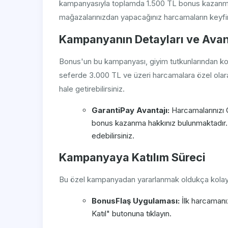
kampanyasıyla toplamda 1.500 TL bonus kazanma f
mağazalarınızdan yapacağınız harcamaların keyfini 
Kampanyanın Detayları ve Avant
Bonus'un bu kampanyası, giyim tutkunlarından koz
seferde 3.000 TL ve üzeri harcamalara özel olarak 
hale getirebilirsiniz.
GarantiPay Avantajı:
Harcamalarınızı 
bonus kazanma hakkınız bulunmaktadır.
edebilirsiniz.
Kampanyaya Katılım Süreci
Bu özel kampanyadan yararlanmak oldukça kolay! İ
BonusFlaş Uygulaması:
İlk harcaman
Katıl" butonuna tıklayın.