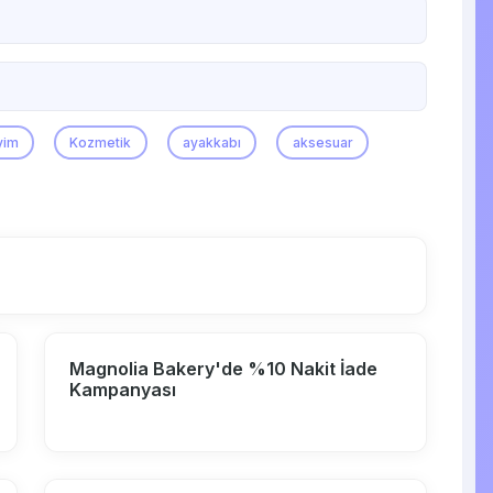
yim
Kozmetik
ayakkabı
aksesuar
Magnolia Bakery'de %10 Nakit İade
Kampanyası