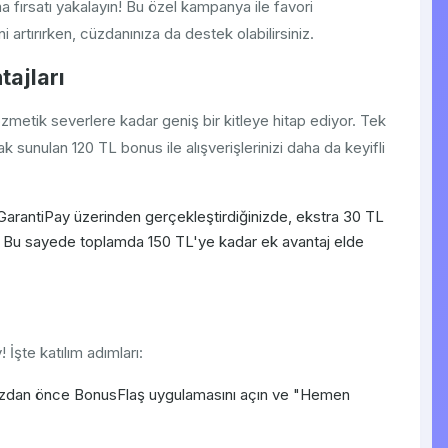
ırsatı yakalayın! Bu özel kampanya ile favori
artırırken, cüzdanınıza da destek olabilirsiniz.
ajları
metik severlere kadar geniş bir kitleye hitap ediyor. Tek
sunulan 120 TL bonus ile alışverişlerinizi daha da keyifli
GarantiPay üzerinden gerçekleştirdiğinizde, ekstra 30 TL
 Bu sayede toplamda 150 TL'ye kadar ek avantaj elde
şte katılım adımları:
ızdan önce BonusFlaş uygulamasını açın ve "Hemen