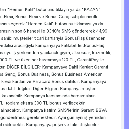
an "Hemen Katıl" butonunu tıklayın ya da "KAZAN"
Flexi, Bonus Flexi ve Bonus Genç sahiplerinin ilk
arını seçerek "Hemen Katıl" butonunu tıklaması ya da
arasının son 6 hanesi ile 3340'a SMS göndererek 44,99
sahibi müşteriler ticari kartlarıyla BonusFlaş üzerinden
etkilisi aracılığıyla kampanyaya katılabilirler.BonusFlaş
 iş yerlerinden yapılacak giyim, aksesuar, kozmetik,
.000 TL ve üzeri her harcamaya 120 TL, GarantiPay ile
tır. DİĞER BİLGİLER: Kampanyaya Dahil Kartlar: Garanti
onus Genç, Bonus Business, Bonus Business American
 kredi kartları ve Paracard Bonus dahildir. Kampanyaya
us dahil değildir. Diğer Bilgiler: Kampanya müşteri
us kazanabilir. Kampanya kapsamında harcamalarını
TL, toplam ekstra 300 TL bonus verilecektir.
i alınacaktır. Kampanya katılım SMS'lerinin Garanti BBVA
gönderilmesi gerekmektedir. Aynı gün aynı iş yerinden
 edilecektir. Kampanyaya peşin ve taksitli işlemler