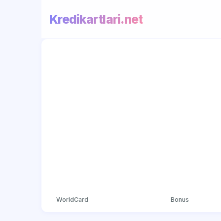
Kredikartlari.net
WorldCard
Bonus