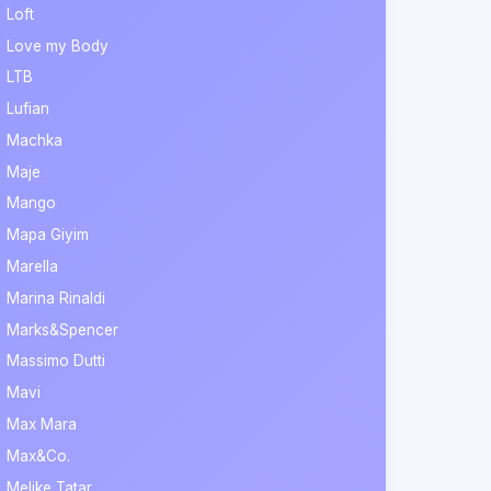
Loft
Love my Body
LTB
Lufian
Machka
Maje
Mango
Mapa Giyim
Marella
Marina Rinaldi
Marks&Spencer
Massimo Dutti
Mavi
Max Mara
Max&Co.
Melike Tatar