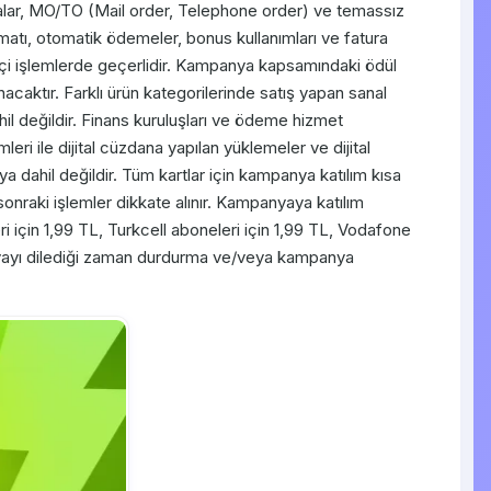
alar, MO/TO (Mail order, Telephone order) ve temassız
matı, otomatik ödemeler, bonus kullanımları ve fatura
içi işlemlerde geçerlidir. Kampanya kapsamındaki ödül
ınacaktır. Farklı ürün kategorilerinde satış yapan sanal
l değildir. Finans kuruluşları ve ödeme hizmet
ri ile dijital cüzdana yapılan yüklemeler ve dijital
 dahil değildir. Tüm kartlar için kampanya katılım kısa
nraki işlemler dikkate alınır. Kampanyaya katılım
 için 1,99 TL, Turkcell aboneleri için 1,99 TL, Vodafone
nyayı dilediği zaman durdurma ve/veya kampanya