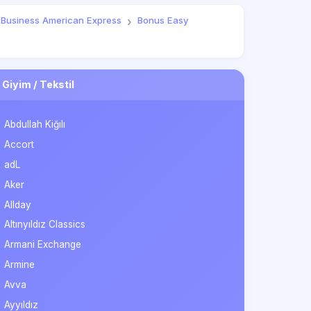
 Business American Express
Bonus Easy
Giyim / Tekstil
Abdullah Kiğılı
Accort
adL
Aker
Allday
Altınyıldız Classics
Armani Exchange
Armine
Avva
Ayyıldız