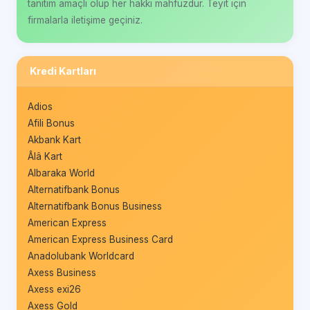
tanıtım amaçlı olup her hakkı mahfuzdur. Teyit için
firmalarla iletişime geçiniz.
Kredi Kartları
Adios
Afili Bonus
Akbank Kart
Âlâ Kart
Albaraka World
Alternatifbank Bonus
Alternatifbank Bonus Business
American Express
American Express Business Card
Anadolubank Worldcard
Axess Business
Axess exi26
Axess Gold