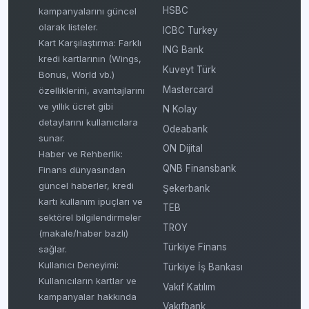
HSBC
kampanyalarını güncel
olarak listeler.
ICBC Turkey
Kart Karşılaştırma: Farklı
ING Bank
kredi kartlarının (Wings,
Kuveyt Türk
Bonus, World vb.)
Mastercard
özelliklerini, avantajlarını
ve yıllık ücret gibi
N Kolay
detaylarını kullanıcılara
Odeabank
sunar.
ON Dijital
Haber ve Rehberlik:
QNB Finansbank
Finans dünyasından
güncel haberler, kredi
Şekerbank
kartı kullanım ipuçları ve
TEB
sektörel bilgilendirmeler
TROY
(makale/haber bazlı)
Türkiye Finans
sağlar.
Kullanıcı Deneyimi:
Türkiye İş Bankası
Kullanıcıların kartlar ve
Vakıf Katılım
kampanyalar hakkında
Vakıfbank