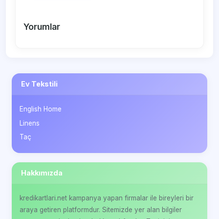
Yorumlar
Ev Tekstili
English Home
Linens
Taç
Hakkımızda
kredikartlari.net kampanya yapan firmalar ile bireyleri bir
araya getiren platformdur. Sitemizde yer alan bilgiler