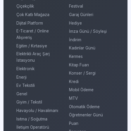
Çiçekçilik
Festival
Çok Katlı Mağaza
Garaj Günleri
Dijital Platform
Hediye
E-Ticaret / Online
İmza Günü / Söyleşi
Alışveriş
İndirim
Eğitim / Kırtasiye
Kadınlar Günü
Elektrikli Araç Şarj
Kermes
İstasyonu
Kitap Fuarı
Elektronik
Konser / Sergi
Enerji
Kredi
Ev Tekstili
Mobil Ödeme
Genel
MTV
Giyim / Tekstil
Otomatik Ödeme
Havayolu / Havalimanı
Öğretmenler Günü
Isıtma / Soğutma
Puan
İletişim Operatörü