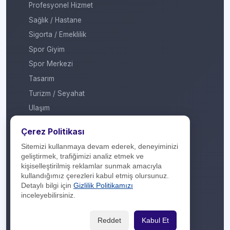
Profesyonel Hizmet
Sağlık / Hastane
Sigorta / Emeklilik
Spor Giyim
Spor Merkezi
Tasarım
Turizm / Seyahat
Ulaşım
Veteriner / Pet Shop
Çerez Politikası
Yapı Marketi
Sitemizi kullanmaya devam ederek, deneyiminizi
Yurt Dışı / Duty Free
geliştirmek, trafiğimizi analiz etmek ve
kişiselleştirilmiş reklamlar sunmak amacıyla
Hakkımızda
kullandığımız çerezleri kabul etmiş olursunuz.
Detaylı bilgi için
Gizlilik Politikamızı
İletişim
inceleyebilirsiniz.
Yasal Yükümlülük
Reddet
Kabul Et
Gizlilik Politikası