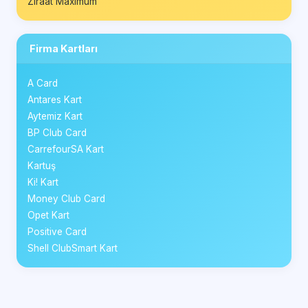
Ziraat Maximum
Firma Kartları
A Card
Antares Kart
Aytemiz Kart
BP Club Card
CarrefourSA Kart
Kartuş
Ki! Kart
Money Club Card
Opet Kart
Positive Card
Shell ClubSmart Kart