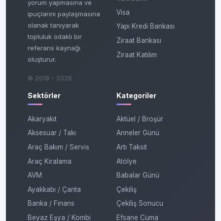
yorum yapmasına ve
Visa
ipuçlarını paylaşmasına
olanak tanıyarak
Yapı Kredi Bankası
topluluk odaklı bir
Ziraat Bankası
referans kaynağı
Ziraat Katılım
oluşturur.
© 2018 - 2026
Sektörler
Kategoriler
Akaryakıt
Aktüel / Broşür
Aksesuar / Takı
Anneler Günü
Araç Bakım / Servis
Artı Taksit
Araç Kiralama
Atölye
AVM
Babalar Günü
Ayakkabı / Çanta
Çekiliş
Banka / Finans
Çekiliş Sonucu
Beyaz Eşya / Kombi
Efsane Cuma