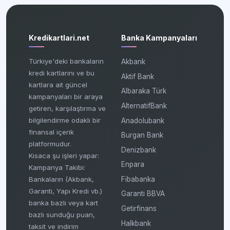
Kredikartlari.net
Banka Kampanyaları
Türkiye'deki bankaların
Akbank
kredi kartlarını ve bu
Aktif Bank
kartlara ait güncel
Albaraka Türk
kampanyaları bir araya
AlternatifBank
getiren, karşılaştırma ve
bilgilendirme odaklı bir
Anadolubank
finansal içerik
Burgan Bank
platformudur.
Denizbank
Kısaca şu işleri yapar:
Enpara
Kampanya Takibi:
Fibabanka
Bankaların (Akbank,
Garanti, Yapı Kredi vb.)
Garanti BBVA
banka bazlı veya kart
Getirfinans
bazlı sunduğu puan,
Halkbank
taksit ve indirim