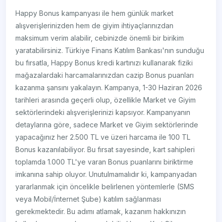
Happy Bonus kampanyası ile hem günlük market
alışverişlerinizden hem de giyim ihtiyaçlarınızdan
maksimum verim alabilir, cebinizde önemli bir birikim
yaratabilirsiniz. Türkiye Finans Katılım Bankası'nın sunduğu
bu fırsatla, Happy Bonus kredi kartınızı kullanarak fiziki
mağazalardaki harcamalarınızdan cazip Bonus puanları
kazanma şansını yakalayın. Kampanya, 1-30 Haziran 2026
tarihleri arasında geçerli olup, özellikle Market ve Giyim
sektörlerindeki alışverişlerinizi kapsıyor. Kampanyanın
detaylarına göre, sadece Market ve Giyim sektörlerinde
yapacağınız her 2.500 TL ve üzeri harcama ile 100 TL
Bonus kazanılabiliyor. Bu fırsat sayesinde, kart sahipleri
toplamda 1.000 TL'ye varan Bonus puanlarını biriktirme
imkanına sahip oluyor. Unutulmamalıdır ki, kampanyadan
yararlanmak için öncelikle belirlenen yöntemlerle (SMS
veya Mobil/İnternet Şube) katılım sağlanması
gerekmektedir. Bu adımı atlamak, kazanım hakkınızın