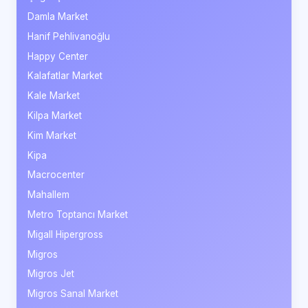
Damla Market
Hanif Pehlivanoğlu
Happy Center
Kalafatlar Market
Kale Market
Kilpa Market
Kim Market
Kipa
Macrocenter
Mahallem
Metro Toptancı Market
Migall Hipergross
Migros
Migros Jet
Migros Sanal Market