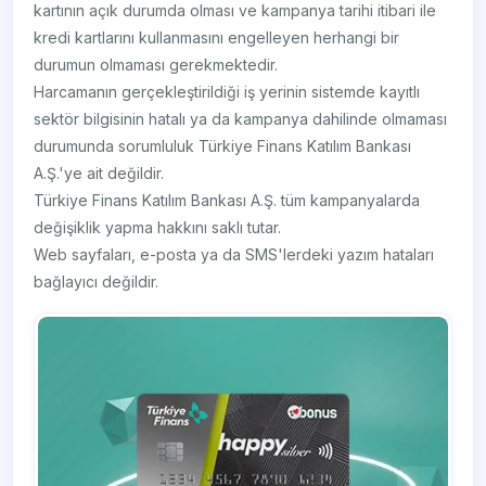
kartının açık durumda olması ve kampanya tarihi itibari ile
kredi kartlarını kullanmasını engelleyen herhangi bir
durumun olmaması gerekmektedir.
Harcamanın gerçekleştirildiği iş yerinin sistemde kayıtlı
sektör bilgisinin hatalı ya da kampanya dahilinde olmaması
durumunda sorumluluk Türkiye Finans Katılım Bankası
A.Ş.'ye ait değildir.
Türkiye Finans Katılım Bankası A.Ş. tüm kampanyalarda
değişiklik yapma hakkını saklı tutar.
Web sayfaları, e-posta ya da SMS'lerdeki yazım hataları
bağlayıcı değildir. ​​​