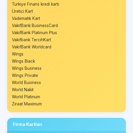
Türkiye Finans kredi kartı
Üretici Kart
Vadematik Kart
VakıfBank BusinessCard
VakıfBank Platinum Plus
Vakıfbank TercihKart
VakıfBank Worldcard
Wings
Wings Black
Wings Business
Wings Private
World Business
World Nakit
World Platinum
Ziraat Maximum
Firma Kartları