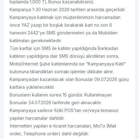
toplamda 1.000 TL Bonus kazanabilirsiniz.
​Kampanya 1-30 Haziran 2026 tarihleri arasında geçerlidir.
Kampanyaya katılmak için müşterilerimizin harcamadan
önce YAZ yazıp bir boşluk bırakarak kart no son 6
hanesini 2442'ye SMS göndermeleri ya da Mobilden
katılmaları gerekmektedir.
Tüm kartlar için SMS ile katılım yapıldığında Bankadan
katılımın yapıldığına dair SMS dönüşü alındıktan sonra,
Mobil/İnternet Şube katılımlarında ise “Kampanyaya Katıl"
butonuna tıklandıktan sonraki işlemler dikkate alınır.
Kampanyadan kazanılacak olan Bonuslar 09.07.2026 günü
kartlara yüklenecektir.
Bonusların kullanım süresi 15 gündür. Kullanılmayan
Bonuslar 24.07.2026 tarihinde geri alınacaktır.
Kampanyaya sadece fiziki POS'tan ve/veya temassız
yapılan harcamalar dahildir.
İnternetten yapılan e-ticaret harcamaları, MoTo (Mail
order, Telephone order) dahil değildir.