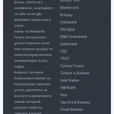
Kuveyt Türk
Bonus, World vb.)
Mastercard
özelliklerini, avantajlarını
ve yıllık ücret gibi
N Kolay
detaylarını kullanıcılara
Odeabank
sunar.
ON Dijital
Haber ve Rehberlik:
QNB Finansbank
Finans dünyasından
güncel haberler, kredi
Şekerbank
kartı kullanım ipuçları ve
TEB
sektörel bilgilendirmeler
TROY
(makale/haber bazlı)
Türkiye Finans
sağlar.
Kullanıcı Deneyimi:
Türkiye İş Bankası
Kullanıcıların kartlar ve
Vakıf Katılım
kampanyalar hakkında
Vakıfbank
yorum yapmasına ve
Visa
ipuçlarını paylaşmasına
olanak tanıyarak
Yapı Kredi Bankası
topluluk odaklı bir
Ziraat Bankası
referans kaynağı