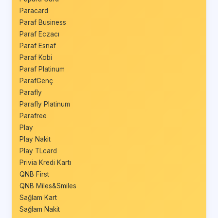
Paracard
Paraf Business
Paraf Eczacı
Paraf Esnaf
Paraf Kobi
Paraf Platinum
ParafGenç
Parafly
Parafly Platinum
Parafree
Play
Play Nakit
Play TLcard
Privia Kredi Kartı
QNB First
QNB Miles&Smiles
Sağlam Kart
Sağlam Nakit