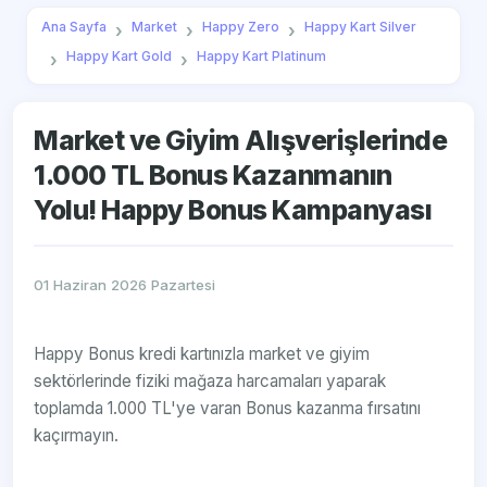
Ana Sayfa
Market
Happy Zero
Happy Kart Silver
Happy Kart Gold
Happy Kart Platinum
Market ve Giyim Alışverişlerinde
1.000 TL Bonus Kazanmanın
Yolu! Happy Bonus Kampanyası
01 Haziran 2026 Pazartesi
Happy Bonus kredi kartınızla market ve giyim
sektörlerinde fiziki mağaza harcamaları yaparak
toplamda 1.000 TL'ye varan Bonus kazanma fırsatını
kaçırmayın.