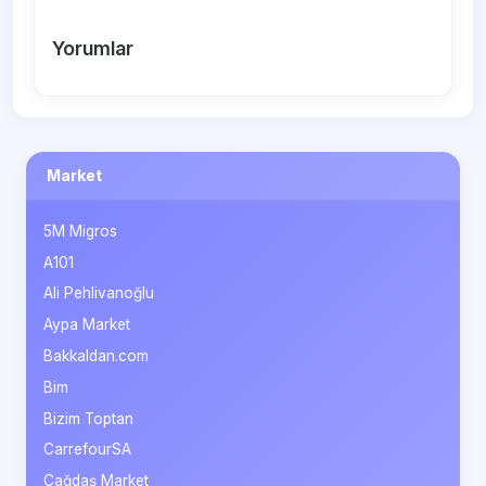
Yorumlar
Market
5M Migros
A101
Ali Pehlivanoğlu
Aypa Market
Bakkaldan.com
Bim
Bizim Toptan
CarrefourSA
Çağdaş Market