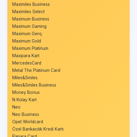
Maximiles Business
Maximiles Select
Maximum Business
Maximum Gaming
Maximum Genç
Maximum Gold
Maximum Platinum
Maxipara Kart
MercedesCard
Metal The Platinum Card
Miles&Smiles
Miles&Smiles Business
Money Bonus
N Kolay Kart
Neo
Neo Business
Opet Worldcard
Özel Bankacılık Kredi Kartı
Papara Card