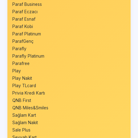
Paraf Business
Paraf Eczacı
Paraf Esnaf
Paraf Kobi
Paraf Platinum
ParafGenç
Parafly
Parafly Platinum
Parafree
Play
Play Nakit
Play TLcard
Privia Kredi Kartı
QNB First
QNB Miles&Smiles
Sağlam Kart
Sağlam Nakit
Sale Plus
Seyyah Kart