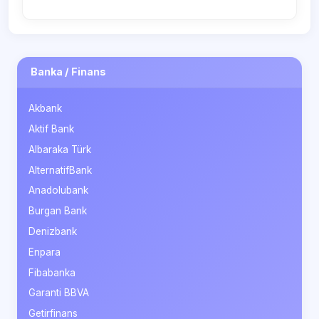
Banka / Finans
Akbank
Aktif Bank
Albaraka Türk
AlternatifBank
Anadolubank
Burgan Bank
Denizbank
Enpara
Fibabanka
Garanti BBVA
Getirfinans