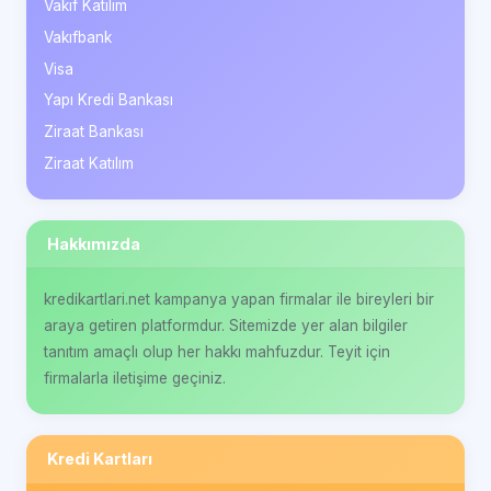
Vakıf Katılım
Vakıfbank
Visa
Yapı Kredi Bankası
Ziraat Bankası
Ziraat Katılım
Hakkımızda
kredikartlari.net kampanya yapan firmalar ile bireyleri bir
araya getiren platformdur. Sitemizde yer alan bilgiler
tanıtım amaçlı olup her hakkı mahfuzdur. Teyit için
firmalarla iletişime geçiniz.
Kredi Kartları