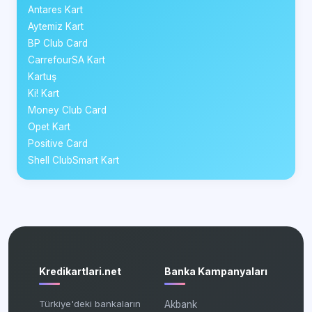
Antares Kart
Aytemiz Kart
BP Club Card
CarrefourSA Kart
Kartuş
Ki! Kart
Money Club Card
Opet Kart
Positive Card
Shell ClubSmart Kart
Kredikartlari.net
Banka Kampanyaları
Türkiye'deki bankaların
Akbank