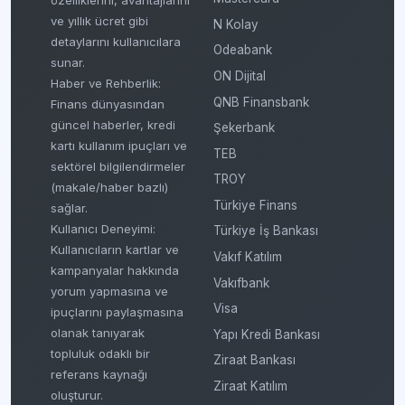
ve yıllık ücret gibi
N Kolay
detaylarını kullanıcılara
Odeabank
sunar.
ON Dijital
Haber ve Rehberlik:
QNB Finansbank
Finans dünyasından
güncel haberler, kredi
Şekerbank
kartı kullanım ipuçları ve
TEB
sektörel bilgilendirmeler
TROY
(makale/haber bazlı)
Türkiye Finans
sağlar.
Kullanıcı Deneyimi:
Türkiye İş Bankası
Kullanıcıların kartlar ve
Vakıf Katılım
kampanyalar hakkında
Vakıfbank
yorum yapmasına ve
Visa
ipuçlarını paylaşmasına
olanak tanıyarak
Yapı Kredi Bankası
topluluk odaklı bir
Ziraat Bankası
referans kaynağı
Ziraat Katılım
oluşturur.