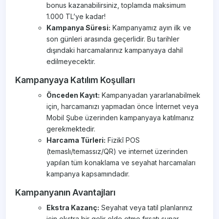
bonus kazanabilirsiniz, toplamda maksimum
1.000 TL’ye kadar!
Kampanya Süresi:
Kampanyamız ayın ilk ve
son günleri arasında geçerlidir. Bu tarihler
dışındaki harcamalarınız kampanyaya dahil
edilmeyecektir.
Kampanyaya Katılım Koşulları
Önceden Kayıt:
Kampanyadan yararlanabilmek
için, harcamanızı yapmadan önce İnternet veya
Mobil Şube üzerinden kampanyaya katılmanız
gerekmektedir.
Harcama Türleri:
Fizikî POS
(temaslı/temassız/QR) ve internet üzerinden
yapılan tüm konaklama ve seyahat harcamaları
kampanya kapsamındadır.
Kampanyanın Avantajları
Ekstra Kazanç:
Seyahat veya tatil planlarınız
için ekstra bir gelir elde etme fırsatı sunar.