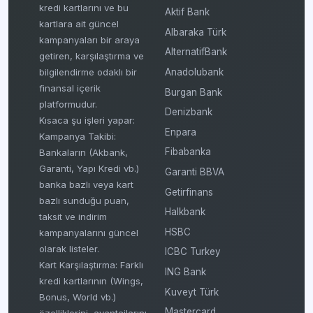
kredi kartlarını ve bu
Aktif Bank
kartlara ait güncel
Albaraka Türk
kampanyaları bir araya
AlternatifBank
getiren, karşılaştırma ve
bilgilendirme odaklı bir
Anadolubank
finansal içerik
Burgan Bank
platformudur.
Denizbank
Kısaca şu işleri yapar:
Enpara
Kampanya Takibi:
Fibabanka
Bankaların (Akbank,
Garanti, Yapı Kredi vb.)
Garanti BBVA
banka bazlı veya kart
Getirfinans
bazlı sunduğu puan,
Halkbank
taksit ve indirim
HSBC
kampanyalarını güncel
olarak listeler.
ICBC Turkey
Kart Karşılaştırma: Farklı
ING Bank
kredi kartlarının (Wings,
Kuveyt Türk
Bonus, World vb.)
Mastercard
özelliklerini, avantajlarını