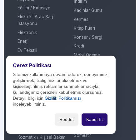
İndirim
Eğitim / Kırtasiye
Kadınlar Günü
Elektrikli Araç Şarj
Kermes
İstasyonu
Kitap Fuarı
Elektronik
Konser / Sergi
Enerji
Kredi
Ev Tekstili
Mobil Ödeme
Genel
MTV
Çerez Politikası
Giyim / Tekstil
Otomatik Ödeme
Sitemizi kullanmaya devam ederek, deneyiminizi
Havayolu / Havalimanı
geliştirmek, trafiğimizi analiz etmek ve
Öğretmenler Günü
Isıtma / Soğutma
kişiselleştirilmiş reklamlar sunmak amacıyla
Puan
kullandığımız çerezleri kabul etmiş olursunuz.
İletişim Operatörü
Detaylı bilgi için
Gizlilik Politikamızı
Ramazan
Kafe / Restoran / Fast
inceleyebilirsiniz.
Sevgililer Günü
Food / Gıda
Sosyal Medya
Kargo
Reddet
Kabul Et
Sosyal Sorumluluk
Konaklama
Sömestir
Kozmetik / Kişisel Bakım