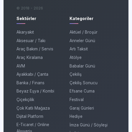
© 2018 - 2026
Sektörler
Kategoriler
Akaryakıt
Aktüel / Broşür
Aksesuar / Takı
Anneler Günü
Araç Bakım / Servis
Artı Taksit
Araç Kiralama
Atölye
AVM
Babalar Günü
Ayakkabı / Çanta
Çekiliş
Banka / Finans
Çekiliş Sonucu
Beyaz Eşya / Kombi
Efsane Cuma
Çiçekçilik
Festival
Çok Katlı Mağaza
Garaj Günleri
Dijital Platform
Hediye
E-Ticaret / Online
İmza Günü / Söyleşi
Alışveriş