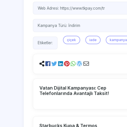
Web Adresi:
https://www.tkpay.com/tr
Kampanya Türü:
İndirim
çiçek
iade
kampany
Etiketler:
Vatan Dijital Kampanyası: Cep
Telefonlarında Avantajlı Taksit!
Starbucks Kupa & Termos