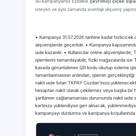
Bu kampanyamız özellikle
çevrimiçi çiçek sipar
isteyen ve aynı zamanda avantajlı alışveriş yapmay
• Kampanya 31.07.2026 tarihine kadar hizlicicek.c
alışverişlerde geçerlidir. • Kampanya kapsamında
iade kazanılır. • Kullanıcılar online alışverişlerde,
işlemlerini tamamlayabilir, fiziki mağazalarda is
kasada görüntülenen QR kodu okutup ödeme işlemin
tamamlanmasının ardından, işlemin gerçekleştiği a
nakit iade tutarı TKPAY Cüzdan’ınıza yüklenecekt
hesaptan nakit olarak çekilemez veya başka bir 
şartlarının sağlanamaması durumunda nakit iade a
kartınıza yüklendiyse geri alınacak, yüklenmedi
kampanyayı durdurma ve kampanya koşullarında de