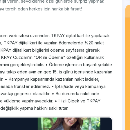
işi
veren, sevdiklerine özel günlerde sürpriz yapmak
ı tercih eden herkes için harika bir fırsat!
om web sitesi üzerinden TKPAY dijital kart ile yapılacak
, TKPAY dijital kart ile yapılan ödemelerde %20 nakit
 TKPAY dijital kart bilgilerini ödeme sayfasına girerek
e TKPAY Cüzdan’ın “QR ile Ödeme” özelliğini kullanarak
i gerçekleştirebilir. • Ödeme işleminin başarılı şekilde
yı takip eden ayın en geç 15. iş günü içerisinde kazanılan
ir. • Kampanya kapsamında kazanılan nakit iadeler,
hesaba transfer edilemez. • İptal/iade veya kampanya
vantajı geçersiz olacaktır. • Bu durumda nakit iade
yse yükleme yapılmayacaktır. • Hızlı Çiçek ve TKPAY
ğişiklik yapma hakkını saklı tutar.