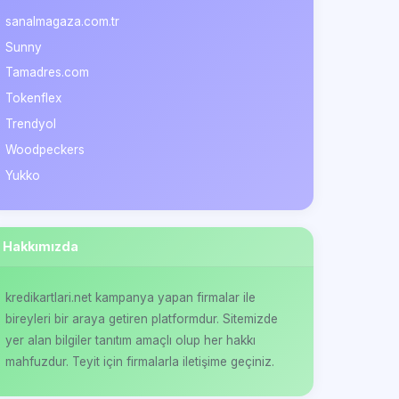
sanalmagaza.com.tr
Sunny
Tamadres.com
Tokenflex
Trendyol
Woodpeckers
Yukko
Hakkımızda
kredikartlari.net kampanya yapan firmalar ile
bireyleri bir araya getiren platformdur. Sitemizde
yer alan bilgiler tanıtım amaçlı olup her hakkı
mahfuzdur. Teyit için firmalarla iletişime geçiniz.