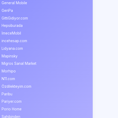
General Mobile
GenPa
GittiGidiyor.com
Hepsiburada
İmeceMobil
incehesap.com
Lidyana.com
Mapinsky
Migros Sanal Market
Morhipo
N11.com
Özdilekteyim.com
Paribu
Pariyer.com
Porio Home
Sahibinden