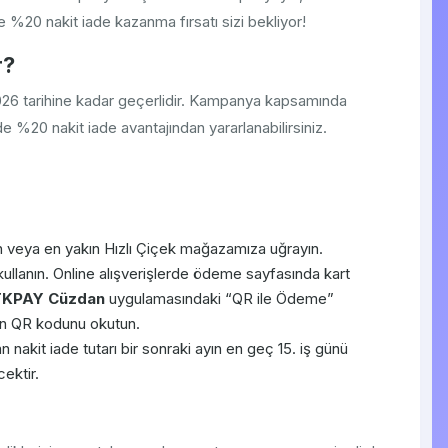
e %20 nakit iade kazanma fırsatı sizi bekliyor!
r?
026 tarihine kadar geçerlidir. Kampanya kapsamında
de %20 nakit iade avantajından yararlanabilirsiniz.
in veya en yakın Hızlı Çiçek mağazamıza uğrayın.
kullanın. Online alışverişlerde ödeme sayfasında kart
TKPAY Cüzdan
uygulamasındaki “QR ile Ödeme”
nen QR kodunu okutun.
 nakit iade tutarı bir sonraki ayın en geç 15. iş günü
ektir.