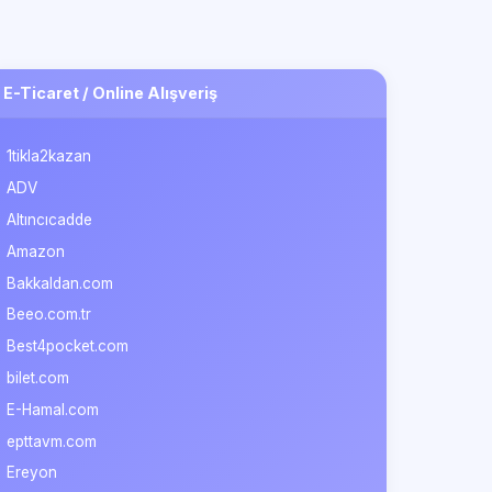
E-Ticaret / Online Alışveriş
1tikla2kazan
ADV
Altıncıcadde
Amazon
Bakkaldan.com
Beeo.com.tr
Best4pocket.com
bilet.com
E-Hamal.com
epttavm.com
Ereyon