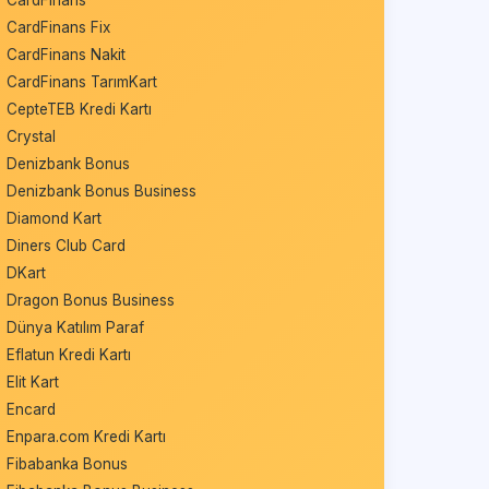
CardFinans
CardFinans Fix
CardFinans Nakit
CardFinans TarımKart
CepteTEB Kredi Kartı
Crystal
Denizbank Bonus
Denizbank Bonus Business
Diamond Kart
Diners Club Card
DKart
Dragon Bonus Business
Dünya Katılım Paraf
Eflatun Kredi Kartı
Elit Kart
Encard
Enpara.com Kredi Kartı
Fibabanka Bonus