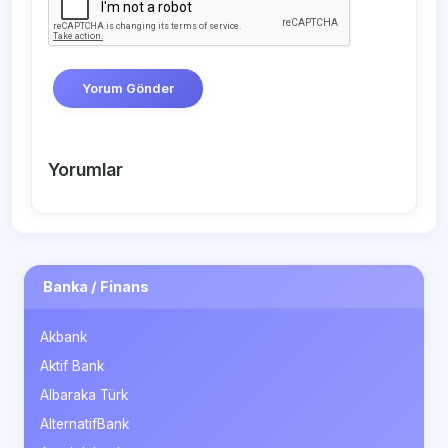
Yorum Gönder
Yorumlar
Banka / Finans
Akbank
Aktif Bank
Albaraka Türk
AlternatifBank