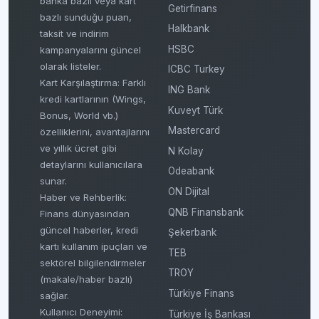
banka bazlı veya kart
Getirfinans
bazlı sunduğu puan,
Halkbank
taksit ve indirim
HSBC
kampanyalarını güncel
olarak listeler.
ICBC Turkey
Kart Karşılaştırma: Farklı
ING Bank
kredi kartlarının (Wings,
Kuveyt Türk
Bonus, World vb.)
Mastercard
özelliklerini, avantajlarını
ve yıllık ücret gibi
N Kolay
detaylarını kullanıcılara
Odeabank
sunar.
ON Dijital
Haber ve Rehberlik:
QNB Finansbank
Finans dünyasından
güncel haberler, kredi
Şekerbank
kartı kullanım ipuçları ve
TEB
sektörel bilgilendirmeler
TROY
(makale/haber bazlı)
Türkiye Finans
sağlar.
Kullanıcı Deneyimi:
Türkiye İş Bankası