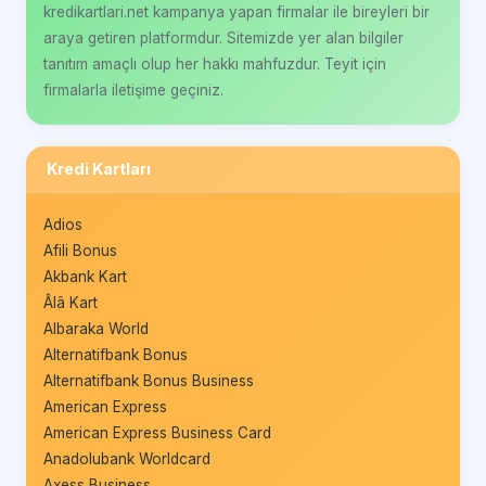
kredikartlari.net kampanya yapan firmalar ile bireyleri bir
araya getiren platformdur. Sitemizde yer alan bilgiler
tanıtım amaçlı olup her hakkı mahfuzdur. Teyit için
firmalarla iletişime geçiniz.
Kredi Kartları
Adios
Afili Bonus
Akbank Kart
Âlâ Kart
Albaraka World
Alternatifbank Bonus
Alternatifbank Bonus Business
American Express
American Express Business Card
Anadolubank Worldcard
Axess Business