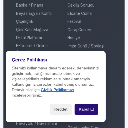
Banka / Finans
Çekiliş Sonucu
Beyaz Eşya / Kombi
Efsane Cuma
Çiçekçilik
Festival
Çok Katlı Mağaza
Garaj Günleri
Dijital Platform
Hediye
E-Ticaret / Online
İmza Günü / Söyleşi
Alışveriş
İndirim
Çerez Politikası
Eğitim / Kırtasiye
Kadınlar Günü
Elektrikli Araç Şarj
Sitemizi kullanmaya devam ederek, deneyiminizi
Kermes
geliştirmek, trafiğimizi analiz etmek ve
İstasyonu
Kitap Fuarı
kişiselleştirilmiş reklamlar sunmak amacıyla
Elektronik
kullandığımız çerezleri kabul etmiş olursunuz.
Konser / Sergi
Detaylı bilgi için
Gizlilik Politikamızı
Enerji
Kredi
inceleyebilirsiniz.
Ev Tekstili
Mobil Ödeme
Genel
Reddet
Kabul Et
MTV
Giyim / Tekstil
Otomatik Ödeme
Havayolu / Havalimanı
Öğretmenler Günü