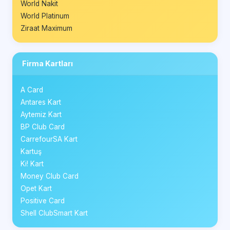
World Nakit
World Platinum
Ziraat Maximum
Firma Kartları
A Card
Antares Kart
Aytemiz Kart
BP Club Card
CarrefourSA Kart
Kartuş
Ki! Kart
Money Club Card
Opet Kart
Positive Card
Shell ClubSmart Kart