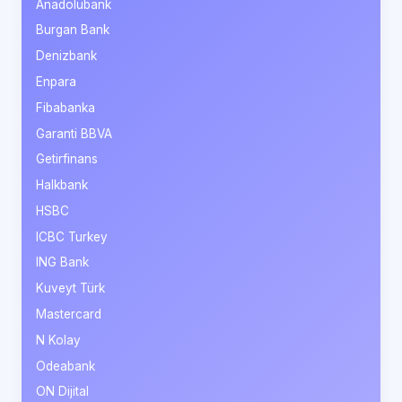
Anadolubank
Burgan Bank
Denizbank
Enpara
Fibabanka
Garanti BBVA
Getirfinans
Halkbank
HSBC
ICBC Turkey
ING Bank
Kuveyt Türk
Mastercard
N Kolay
Odeabank
ON Dijital