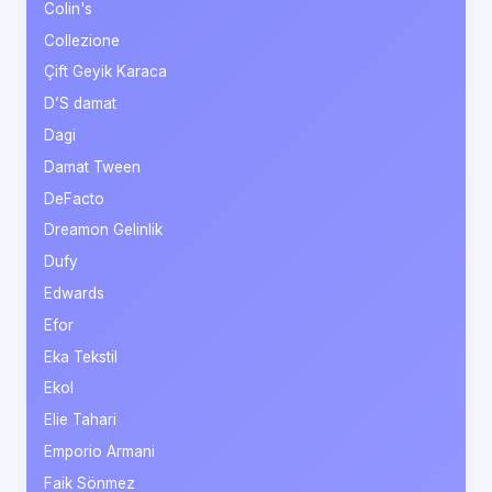
Colin's
Collezione
Çift Geyik Karaca
D’S damat
Dagi
Damat Tween
DeFacto
Dreamon Gelinlik
Dufy
Edwards
Efor
Eka Tekstil
Ekol
Elie Tahari
Emporio Armani
Faik Sönmez