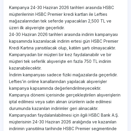
Kampanya 24-30 Haziran 2026 tarihleri arasında HSBC
müşterilerinin HSBC Premier kredi kartları ile Lefties
mağazalarından tek seferde yapacakları 2,500 TL ve
üzeri ilk alışverişte geçerlidir.
24-30 Haziran 2026 tarihleri arasında indirim kampanyası
kapsamında kazanılacak indirim ertesi gün HSBC Premier
Kredi Kartına yansıtılacak olup, katılım şartı olmayacaktır.
Kampanyadan bir müşteri bir kez faydalanabilir ve bir
müşteri tek seferlik alışverişte en fazla 750 TL indirim
kazanabilecektir.
İndirim kampanyası sadece fiziki mağazalarda geçerlidir.
Lefties’in online kanallarından yapılacak alışverişler
kampanya kapsamında değerlendirilmeyecektir.
Kampanya dönemi içerisinde gerçekleştirilen alışverişlerin
iptal edilmesi veya satın alınan ürünlerin iade edilmesi
durumunda kazanılan indirimler geri alınacaktır.
Kampanyadan faydalanılabilmesi için ilgili HSBC Bank A.Ş.
müşterisinin 24-30 Haziran 2026 aralığında ve kazanılan
indirimin yansıtılma tarihinde HSBC Premier segmentinde