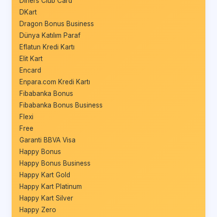
Diners Club Card
DKart
Dragon Bonus Business
Dünya Katılım Paraf
Eflatun Kredi Kartı
Elit Kart
Encard
Enpara.com Kredi Kartı
Fibabanka Bonus
Fibabanka Bonus Business
Flexi
Free
Garanti BBVA Visa
Happy Bonus
Happy Bonus Business
Happy Kart Gold
Happy Kart Platinum
Happy Kart Silver
Happy Zero