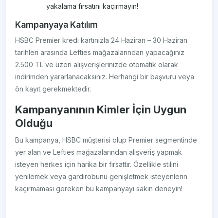
yakalama fırsatını kaçırmayın!
Kampanyaya Katılım
HSBC Premier kredi kartınızla 24 Haziran – 30 Haziran
tarihleri arasında Lefties mağazalarından yapacağınız
2.500 TL ve üzeri alışverişlerinizde otomatik olarak
indirimden yararlanacaksınız. Herhangi bir başvuru veya
ön kayıt gerekmektedir.
Kampanyanının Kimler İçin Uygun
Olduğu
Bu kampanya, HSBC müşterisi olup Premier segmentinde
yer alan ve Lefties mağazalarından alışveriş yapmak
isteyen herkes için harika bir fırsattır. Özellikle stilini
yenilemek veya gardırobunu genişletmek isteyenlerin
kaçırmaması gereken bu kampanyayı sakın deneyin!