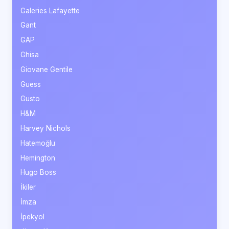
Galeries Lafayette
Gant
GAP
Ghisa
Giovane Gentile
Guess
Gusto
H&M
Harvey Nichols
Hatemoğlu
Hemington
Hugo Boss
İkiler
İmza
İpekyol