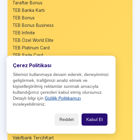
Taraftar Bonus
TEB Banka Kartı
TEB Bonus
TEB Bonus Business
TEB Infinite
TEB Özel World Elite
TEB Platinum Card
TEB Sade Card
TEB She Card
Çerez Politikası
TEB Worldcard
Sitemizi kullanmaya devam ederek, deneyiminizi
TEB Yıldız Priority Card
geliştirmek, trafiğimizi analiz etmek ve
TLcard
kişiselleştirilmiş reklamlar sunmak amacıyla
kullandığımız çerezleri kabul etmiş olursunuz.
Trend Kredi Kartı
Detaylı bilgi için
Gizlilik Politikamızı
Türkiye Finans kredi kartı
inceleyebilirsiniz.
Üretici Kart
Vadematik Kart
Reddet
Kabul Et
VakıfBank BusinessCard
VakıfBank Platinum Plus
Vakıfbank TercihKart