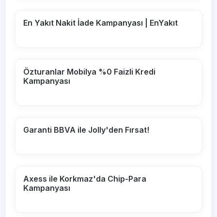
En Yakıt Nakit İade Kampanyası | EnYakıt
Özturanlar Mobilya %0 Faizli Kredi
Kampanyası
Garanti BBVA ile Jolly'den Fırsat!
Axess ile Korkmaz'da Chip-Para
Kampanyası