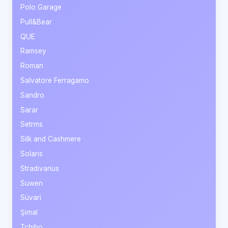
Polo Garage
Pull&Bear
QUE
Ramsey
Roman
Salvatore Ferragamo
Sandro
Sarar
Setrms
Silk and Cashmere
Solaris
Stradivarius
Suwen
Süvari
Şimal
Tchibo