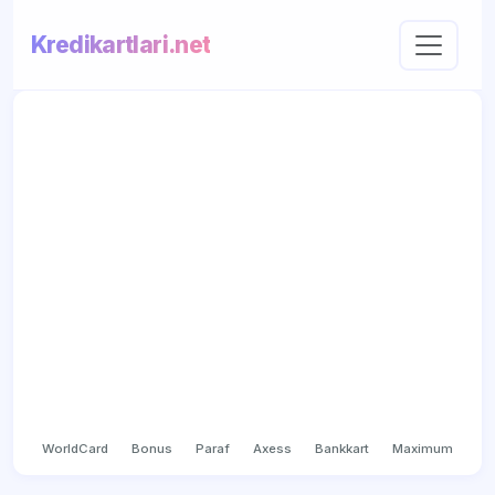
Kredikartlari.net
WorldCard
Bonus
Paraf
Axess
Bankkart
Maximum