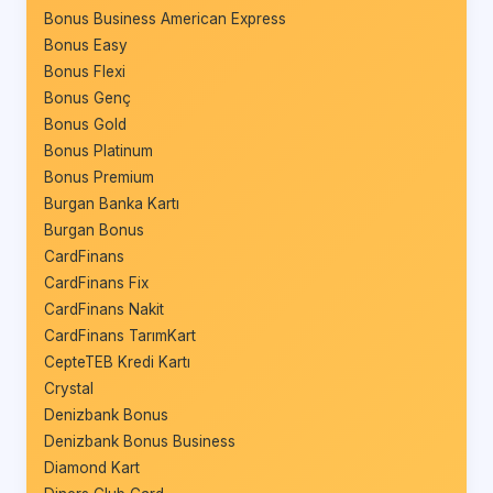
Bonus Business American Express
Bonus Easy
Bonus Flexi
Bonus Genç
Bonus Gold
Bonus Platinum
Bonus Premium
Burgan Banka Kartı
Burgan Bonus
CardFinans
CardFinans Fix
CardFinans Nakit
CardFinans TarımKart
CepteTEB Kredi Kartı
Crystal
Denizbank Bonus
Denizbank Bonus Business
Diamond Kart