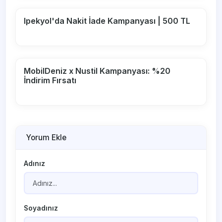
Ipekyol'da Nakit İade Kampanyası | 500 TL
MobilDeniz x Nustil Kampanyası: %20
İndirim Fırsatı
Yorum Ekle
Adınız
Soyadınız