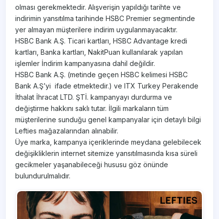
olması gerekmektedir. Alışverişin yapıldığı tarihte ve
indirimin yansıtılma tarihinde HSBC Premier segmentinde
yer almayan müşterilere indirim uygulanmayacaktır.
HSBC Bank A.Ş. Ticari kartları, HSBC Advantage kredi
kartları, Banka kartları, NakitPuan kullanılarak yapılan
işlemler İndirim kampanyasına dahil değildir.
HSBC Bank A.Ş. (metinde geçen HSBC kelimesi HSBC
Bank A.Ş’yi ifade etmektedir.) ve ITX Turkey Perakende
İthalat İhracat LTD. ŞTİ. kampanyayı durdurma ve
değiştirme hakkını saklı tutar. İlgili markaların tüm
müşterilerine sunduğu genel kampanyalar için detaylı bilgi
Lefties mağazalarından alınabilir.
Üye marka, kampanya içeriklerinde meydana gelebilecek
değişikliklerin internet sitemize yansıtılmasında kısa süreli
gecikmeler yaşanabileceği hususu göz önünde
bulundurulmalıdır.