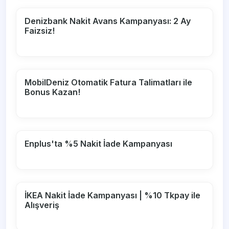
Denizbank Nakit Avans Kampanyası: 2 Ay
Faizsiz!
MobilDeniz Otomatik Fatura Talimatları ile
Bonus Kazan!
Enplus'ta %5 Nakit İade Kampanyası
İKEA Nakit İade Kampanyası | %10 Tkpay ile
Alışveriş