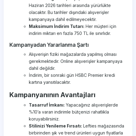
Haziran 2026 tarihleri arasında yürürlükte
olacaktır. Bu tarihler dışındaki alışverişler
kampanyaya dahil edilmeyecektir.
Maksimum İndirim Tutarı:
Her müşteri için
indirim miktarı en fazla 750 TL ile sınırlıdır.
Kampanyadan Yararlanma Şartı
Alışverişin fiziki mağazalarda yapılmış olması
gerekmektedir. Online alışverişler kampanyaya
dahil değildir.
İndirim, bir sonraki gün HSBC Premier kredi
kartına yansıtılacaktır.
Kampanyanının Avantajları
Tasarruf İmkanı:
Yapacağınız alışverişlerde
%10’a varan indirimle bütçenizi rahatlıkla
koruyabilirsiniz.
Stilinizi Yenileme Fırsatı:
Lefties mağazasında
birbirinden şık ve trend ürünleri uygun fiyatlarla