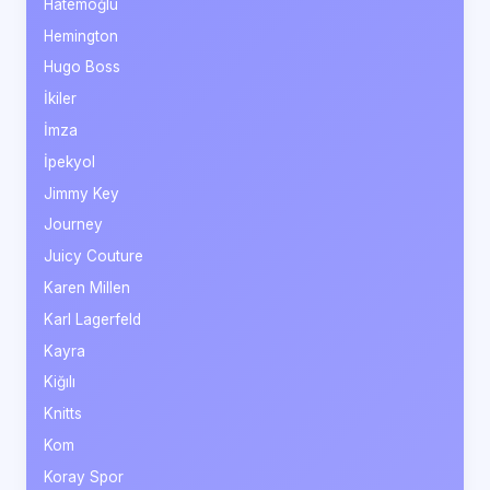
Hatemoğlu
Hemington
Hugo Boss
İkiler
İmza
İpekyol
Jimmy Key
Journey
Juicy Couture
Karen Millen
Karl Lagerfeld
Kayra
Kiğılı
Knitts
Kom
Koray Spor