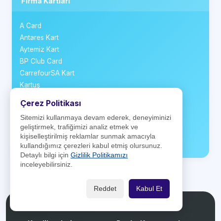
Firma Kartları
A Card
Antares Kart
Aytemiz Kart
BP Club Card
CarrefourSA Kart
Kartuş
Ki! Kart
Çerez Politikası
Money Club Card
Sitemizi kullanmaya devam ederek, deneyiminizi
Opet Kart
geliştirmek, trafiğimizi analiz etmek ve
Positive Card
kişiselleştirilmiş reklamlar sunmak amacıyla
Shell ClubSmart Kart
kullandığımız çerezleri kabul etmiş olursunuz.
Detaylı bilgi için
Gizlilik Politikamızı
inceleyebilirsiniz.
Reddet
Kabul Et