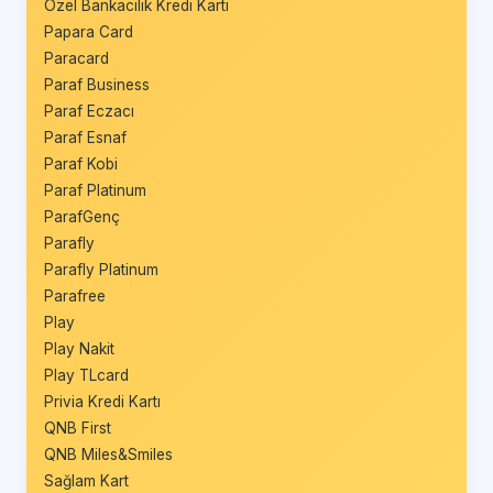
Özel Bankacılık Kredi Kartı
Papara Card
Paracard
Paraf Business
Paraf Eczacı
Paraf Esnaf
Paraf Kobi
Paraf Platinum
ParafGenç
Parafly
Parafly Platinum
Parafree
Play
Play Nakit
Play TLcard
Privia Kredi Kartı
QNB First
QNB Miles&Smiles
Sağlam Kart