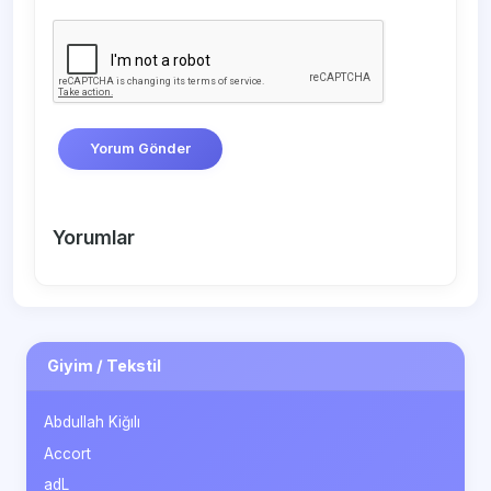
Yorum Gönder
Yorumlar
Giyim / Tekstil
Abdullah Kiğılı
Accort
adL