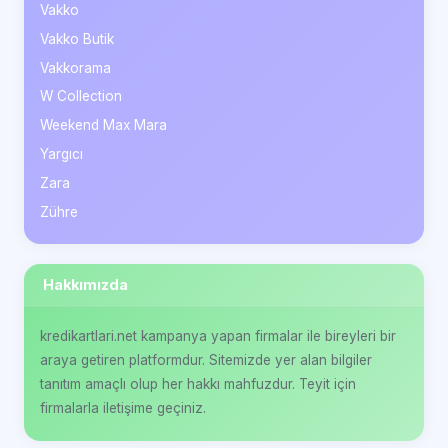
Vakko
Vakko Butik
Vakkorama
W Collection
Weekend Max Mara
Yargıcı
Zara
Zühre
Hakkımızda
kredikartlari.net kampanya yapan firmalar ile bireyleri bir
araya getiren platformdur. Sitemizde yer alan bilgiler
tanıtım amaçlı olup her hakkı mahfuzdur. Teyit için
firmalarla iletişime geçiniz.