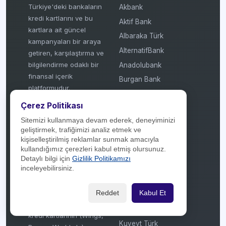
Türkiye'deki bankaların
Akbank
kredi kartlarını ve bu
Aktif Bank
kartlara ait güncel
Albaraka Türk
kampanyaları bir araya
AlternatifBank
getiren, karşılaştırma ve
bilgilendirme odaklı bir
Anadolubank
finansal içerik
Burgan Bank
platformudur.
Denizbank
Kısaca şu işleri yapar:
Çerez Politikası
Enpara
Kampanya Takibi:
Sitemizi kullanmaya devam ederek, deneyiminizi
Fibabanka
Bankaların (Akbank,
geliştirmek, trafiğimizi analiz etmek ve
Garanti, Yapı Kredi vb.)
Garanti BBVA
kişiselleştirilmiş reklamlar sunmak amacıyla
banka bazlı veya kart
kullandığımız çerezleri kabul etmiş olursunuz.
Getirfinans
bazlı sunduğu puan,
Detaylı bilgi için
Gizlilik Politikamızı
Halkbank
inceleyebilirsiniz.
taksit ve indirim
HSBC
kampanyalarını güncel
olarak listeler.
Reddet
Kabul Et
ICBC Turkey
Kart Karşılaştırma: Farklı
ING Bank
kredi kartlarının (Wings,
Kuveyt Türk