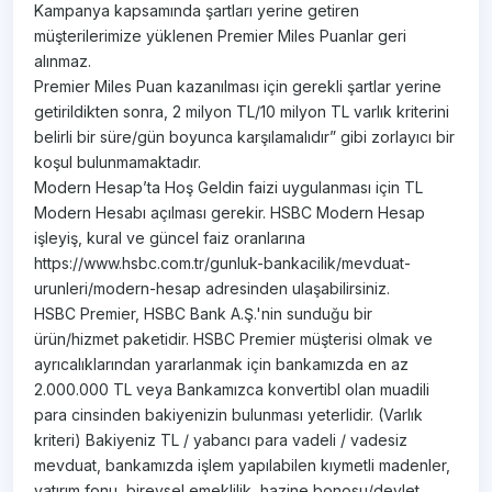
Kampanya kapsamında şartları yerine getiren
müşterilerimize yüklenen Premier Miles Puanlar geri
alınmaz.
Premier Miles Puan kazanılması için gerekli şartlar yerine
getirildikten sonra, 2 milyon TL/10 milyon TL varlık kriterini
belirli bir süre/gün boyunca karşılamalıdır” gibi zorlayıcı bir
koşul bulunmamaktadır.
Modern Hesap’ta Hoş Geldin faizi uygulanması için TL
Modern Hesabı açılması gerekir. HSBC Modern Hesap
işleyiş, kural ve güncel faiz oranlarına
https://www.hsbc.com.tr/gunluk-bankacilik/mevduat-
urunleri/modern-hesap adresinden ulaşabilirsiniz.
HSBC Premier, HSBC Bank A.Ş.'nin sunduğu bir
ürün/hizmet paketidir. HSBC Premier müşterisi olmak ve
ayrıcalıklarından yararlanmak için bankamızda en az
2.000.000 TL veya Bankamızca konvertibl olan muadili
para cinsinden bakiyenizin bulunması yeterlidir. (Varlık
kriteri) Bakiyeniz TL / yabancı para vadeli / vadesiz
mevduat, bankamızda işlem yapılabilen kıymetli madenler,
yatırım fonu, bireysel emeklilik, hazine bonosu/devlet