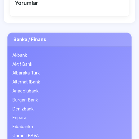
Yorumlar
Banka / Finans
Akbank
Aktif Bank
Albaraka Türk
AlternatifBank
Anadolubank
Burgan Bank
Denizbank
Enpara
Fibabanka
Garanti BBVA