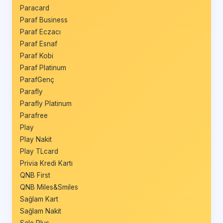
Paracard
Paraf Business
Paraf Eczacı
Paraf Esnaf
Paraf Kobi
Paraf Platinum
ParafGenç
Parafly
Parafly Platinum
Parafree
Play
Play Nakit
Play TLcard
Privia Kredi Kartı
QNB First
QNB Miles&Smiles
Sağlam Kart
Sağlam Nakit
Sale Plus