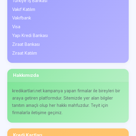
Türkiye İş Bankası
Vakıf Katılım
Vakıfbank
Visa
Yapı Kredi Bankası
Ziraat Bankası
Ziraat Katılım
Hakkımızda
kredikartlari.net kampanya yapan firmalar ile bireyleri bir
araya getiren platformdur. Sitemizde yer alan bilgiler
tanıtım amaçlı olup her hakkı mahfuzdur. Teyit için
firmalarla iletişime geçiniz.
Kredi Kartları