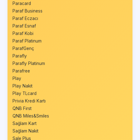
Paracard
Paraf Business
Paraf Eczacı
Paraf Esnaf
Paraf Kobi
Paraf Platinum
ParafGenç
Parafly
Parafly Platinum
Parafree
Play
Play Nakit
Play TLcard
Privia Kredi Kartı
QNB First
QNB Miles&Smiles
Sağlam Kart
Sağlam Nakit
Sale Plus