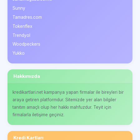
Sunny
Tamadres.com
Tokenflex
Trendyol
Woodpeckers
Yukko
Hakkımızda
kredikartlari.net kampanya yapan firmalar ile bireyleri bir
araya getiren platformdur. Sitemizde yer alan bilgiler
tanıtım amaçlı olup her hakkı mahfuzdur. Teyit için
firmalarla iletişime geçiniz.
Kredi Kartları