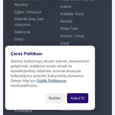
Alışveriş
İndirim
Eğitim / Kırtasiye
Kadınlar Günü
Elektrikli Araç Şarj
Kermes
İstasyonu
Kitap Fuarı
Elektronik
Konser / Sergi
Enerji
Kredi
Ev Tekstili
Mobil Ödeme
Çerez Politikası
Genel
MTV
Sitemizi kullanmaya devam ederek, deneyiminizi
Giyim / Tekstil
Otomatik Ödeme
geliştirmek, trafiğimizi analiz etmek ve
Havayolu / Havalimanı
kişiselleştirilmiş reklamlar sunmak amacıyla
Öğretmenler Günü
kullandığımız çerezleri kabul etmiş olursunuz.
Isıtma / Soğutma
Puan
Detaylı bilgi için
Gizlilik Politikamızı
İletişim Operatörü
inceleyebilirsiniz.
Ramazan
Kafe / Restoran / Fast
Sevgililer Günü
Food / Gıda
Reddet
Kabul Et
Sosyal Medya
Kargo
Sosyal Sorumluluk
Konaklama