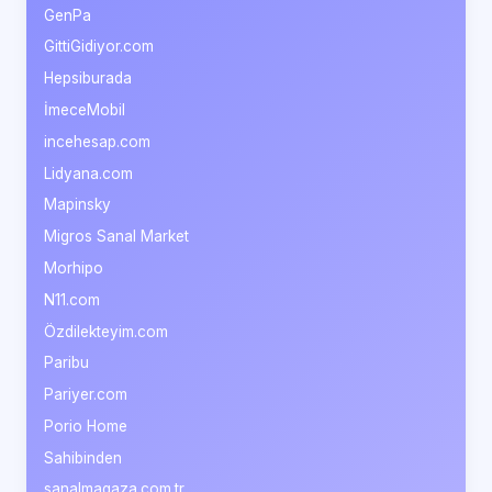
GenPa
GittiGidiyor.com
Hepsiburada
İmeceMobil
incehesap.com
Lidyana.com
Mapinsky
Migros Sanal Market
Morhipo
N11.com
Özdilekteyim.com
Paribu
Pariyer.com
Porio Home
Sahibinden
sanalmagaza.com.tr