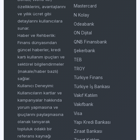
Mastercard
özelliklerini, avantajlarını
ve yıllık ücret gibi
N Kolay
detaylarını kullanıcılara
Odeabank
sunar.
ON Dijital
Haber ve Rehberlik:
QNB Finansbank
Finans dünyasından
güncel haberler, kredi
Şekerbank
kartı kullanım ipuçları ve
TEB
sektörel bilgilendirmeler
TROY
(makale/haber bazlı)
Türkiye Finans
sağlar.
Kullanıcı Deneyimi:
Türkiye İş Bankası
Kullanıcıların kartlar ve
Vakıf Katılım
kampanyalar hakkında
Vakıfbank
yorum yapmasına ve
Visa
ipuçlarını paylaşmasına
olanak tanıyarak
Yapı Kredi Bankası
topluluk odaklı bir
Ziraat Bankası
referans kaynağı