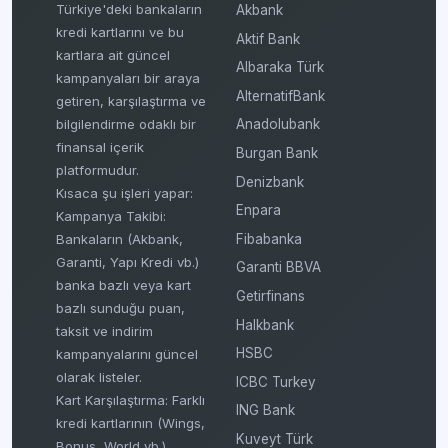
Türkiye'deki bankaların
Akbank
kredi kartlarını ve bu
Aktif Bank
kartlara ait güncel
Albaraka Türk
kampanyaları bir araya
AlternatifBank
getiren, karşılaştırma ve
bilgilendirme odaklı bir
Anadolubank
finansal içerik
Burgan Bank
platformudur.
Denizbank
Kısaca şu işleri yapar:
Enpara
Kampanya Takibi:
Fibabanka
Bankaların (Akbank,
Garanti, Yapı Kredi vb.)
Garanti BBVA
banka bazlı veya kart
Getirfinans
bazlı sunduğu puan,
Halkbank
taksit ve indirim
HSBC
kampanyalarını güncel
olarak listeler.
ICBC Turkey
Kart Karşılaştırma: Farklı
ING Bank
kredi kartlarının (Wings,
Kuveyt Türk
Bonus, World vb.)