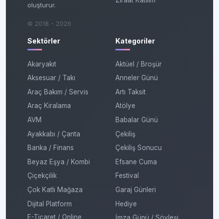
Ziraat Katılım
oluşturur.
© 2018 - 2026
Sektörler
Kategoriler
Akaryakıt
Aktüel / Broşür
Aksesuar / Takı
Anneler Günü
Araç Bakım / Servis
Artı Taksit
Araç Kiralama
Atölye
AVM
Babalar Günü
Ayakkabı / Çanta
Çekiliş
Banka / Finans
Çekiliş Sonucu
Beyaz Eşya / Kombi
Efsane Cuma
Çiçekçilik
Festival
Çok Katlı Mağaza
Garaj Günleri
Dijital Platform
Hediye
E-Ticaret / Online
İmza Günü / Söyleşi