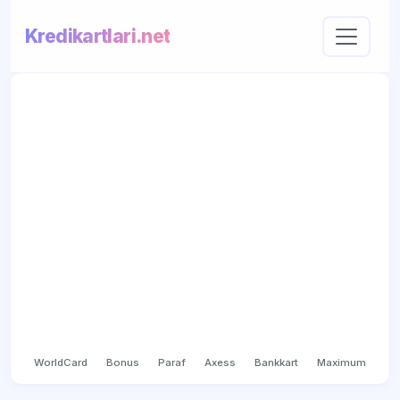
Kredikartlari.net
WorldCard
Bonus
Paraf
Axess
Bankkart
Maximum