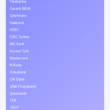
Fibabanka
Garanti BBVA
Getirfinans
Halkbank
HSBC
ICBC Turkey
ING Bank
Kuveyt Türk
Mastercard
N Kolay
Odeabank
ON Dijital
QNB Finansbank
Şekerbank
TEB
TROY