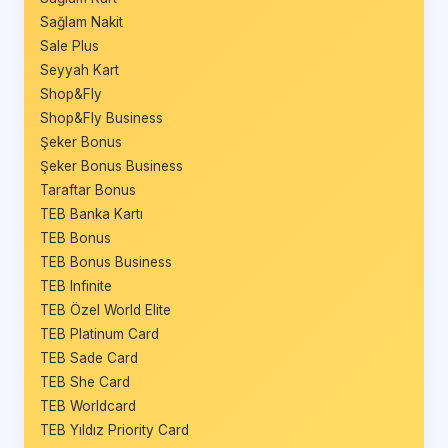
Sağlam Nakit
Sale Plus
Seyyah Kart
Shop&Fly
Shop&Fly Business
Şeker Bonus
Şeker Bonus Business
Taraftar Bonus
TEB Banka Kartı
TEB Bonus
TEB Bonus Business
TEB Infinite
TEB Özel World Elite
TEB Platinum Card
TEB Sade Card
TEB She Card
TEB Worldcard
TEB Yıldız Priority Card