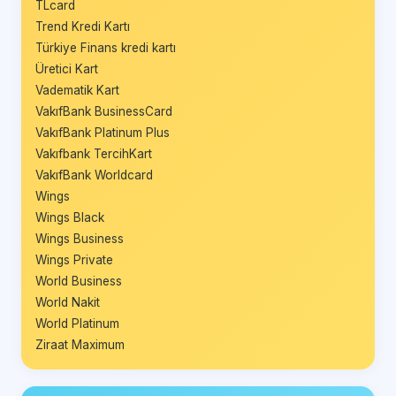
TLcard
Trend Kredi Kartı
Türkiye Finans kredi kartı
Üretici Kart
Vadematik Kart
VakıfBank BusinessCard
VakıfBank Platinum Plus
Vakıfbank TercihKart
VakıfBank Worldcard
Wings
Wings Black
Wings Business
Wings Private
World Business
World Nakit
World Platinum
Ziraat Maximum