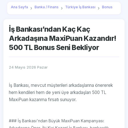
Ana Sayfa
Banka / Finans
Türkiye İş Bankası
Bonus
İş Bankası’ndan Kaç Kaç
Arkadaşına MaxiPuan Kazandır!
500 TL Bonus Seni Bekliyor
24 Mayıs 2026 Pazar
İş Bankası, mevcut müşterileri arkadaşlarına önererek
hem kendileri hem de yeni üye arkadaşları 500 TL
MaxiPuan kazanma fırsatı sunuyor.
### İş Bankası'ndan Büyük MaxiPuan Kampanyası:
Arkadaşına Öner, İki Kişi Kazan! İş Bankası, bankacılık