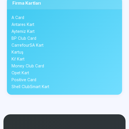
Firma Kartları
A Card
Antares Kart
Aytemiz Kart
BP Club Card
CarrefourSA Kart
Kartuş
Ki! Kart
Money Club Card
Opet Kart
Positive Card
Shell ClubSmart Kart