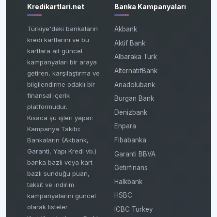
Kredikartlari.net
Banka Kampanyaları
Türkiye'deki bankaların
Akbank
kredi kartlarını ve bu
Aktif Bank
kartlara ait güncel
Albaraka Türk
kampanyaları bir araya
AlternatifBank
getiren, karşılaştırma ve
bilgilendirme odaklı bir
Anadolubank
finansal içerik
Burgan Bank
platformudur.
Denizbank
Kısaca şu işleri yapar:
Enpara
Kampanya Takibi:
Fibabanka
Bankaların (Akbank,
Garanti, Yapı Kredi vb.)
Garanti BBVA
banka bazlı veya kart
Getirfinans
bazlı sunduğu puan,
Halkbank
taksit ve indirim
HSBC
kampanyalarını güncel
olarak listeler.
ICBC Turkey