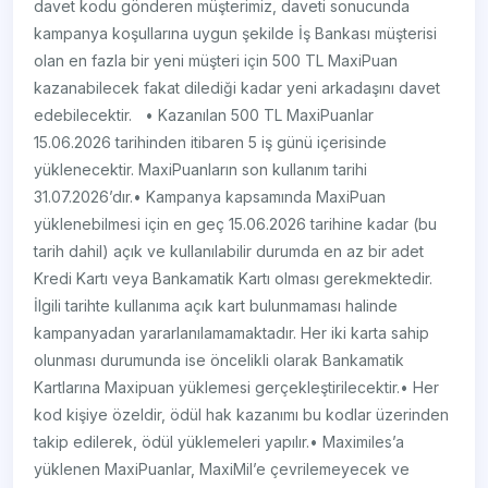
davet kodu gönderen müşterimiz, daveti sonucunda
kampanya koşullarına uygun şekilde İş Bankası müşterisi
olan en fazla bir yeni müşteri için 500 TL MaxiPuan
kazanabilecek fakat dilediği kadar yeni arkadaşını davet
edebilecektir. • Kazanılan 500 TL MaxiPuanlar
15.06.2026 tarihinden itibaren 5 iş günü içerisinde
yüklenecektir. MaxiPuanların son kullanım tarihi
31.07.2026’dır.• Kampanya kapsamında MaxiPuan
yüklenebilmesi için en geç 15.06.2026 tarihine kadar (bu
tarih dahil) açık ve kullanılabilir durumda en az bir adet
Kredi Kartı veya Bankamatik Kartı olması gerekmektedir.
İlgili tarihte kullanıma açık kart bulunmaması halinde
kampanyadan yararlanılamamaktadır. Her iki karta sahip
olunması durumunda ise öncelikli olarak Bankamatik
Kartlarına Maxipuan yüklemesi gerçekleştirilecektir.• Her
kod kişiye özeldir, ödül hak kazanımı bu kodlar üzerinden
takip edilerek, ödül yüklemeleri yapılır.• Maximiles’a
yüklenen MaxiPuanlar, MaxiMil’e çevrilemeyecek ve