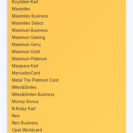
KoçAilem Kart
Maximiles
Maximiles Business
Maximiles Select
Maximum Business
Maximum Gaming
Maximum Genç
Maximum Gold
Maximum Platinum
Maxipara Kart
MercedesCard
Metal The Platinum Card
Miles&Smiles
Miles&Smiles Business
Money Bonus
N Kolay Kart
Neo
Neo Business
Opet Worldcard