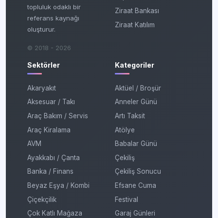
topluluk odaklı bir
Ziraat Bankası
referans kaynağı
Ziraat Katılım
oluşturur.
© 2018 - 2026
Sektörler
Kategoriler
Akaryakıt
Aktüel / Broşür
Aksesuar / Takı
Anneler Günü
Araç Bakım / Servis
Artı Taksit
Araç Kiralama
Atölye
AVM
Babalar Günü
Ayakkabı / Çanta
Çekiliş
Banka / Finans
Çekiliş Sonucu
Beyaz Eşya / Kombi
Efsane Cuma
Çiçekçilik
Festival
Çok Katlı Mağaza
Garaj Günleri