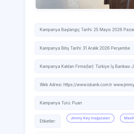
Kampanya Başlangıç Tarihi: 25 Mayıs 2026 Pazar
Kampanya Bitiş Tarihi: 31 Aralık 2026 Perşembe
Kampanya Katılan Firma(lar):
Türkiye İş Bankası
J
Web Adresi:
https://www.isbank.com.tr
www.jimmy
Kampanya Türü:
Puan
Jimmy Key mağazaları
Maxi
Etiketler: