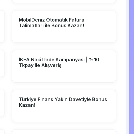
MobilDeniz Otomatik Fatura
Talimatları ile Bonus Kazan!
İKEA Nakit İade Kampanyası | %10
Tkpay ile Alışveriş
Türkiye Finans Yakın Davetiyle Bonus
Kazan!