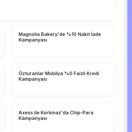
Magnolia Bakery'de %10 Nakit İade
Kampanyası
Özturanlar Mobilya %0 Faizli Kredi
Kampanyası
Axess ile Korkmaz'da Chip-Para
Kampanyası