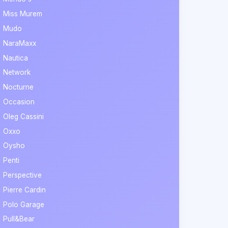
Miss Murem
Mudo
NaraMaxx
Nautica
Network
Nocturne
Occasion
Oleg Cassini
Oxxo
Oysho
Penti
Perspective
Pierre Cardin
Polo Garage
Pull&Bear