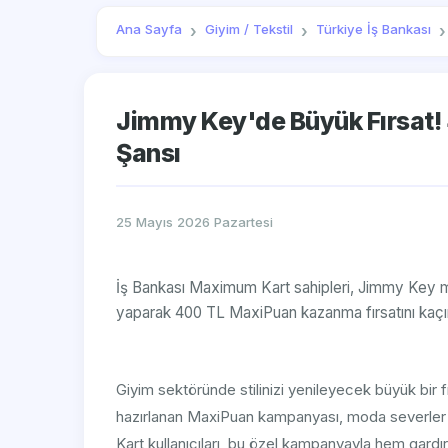
Ana Sayfa
Giyim / Tekstil
Türkiye İş Bankası
Jimmy Key'de Büyük Fırsat
Şansı
25 Mayıs 2026 Pazartesi
İş Bankası Maximum Kart sahipleri, Jimmy Key ma
yaparak 400 TL MaxiPuan kazanma fırsatını kaçı
Giyim sektöründe stilinizi yenileyecek büyük bir f
hazırlanan MaxiPuan kampanyası, moda severler i
Kart kullanıcıları, bu özel kampanyayla hem gard