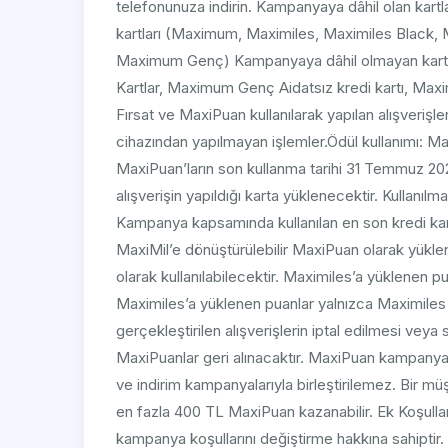
telefonunuza indirin. Kampanyaya dâhil olan kartl
kartları (Maximum, Maximiles, Maximiles Black, 
Maximum Genç) Kampanyaya dâhil olmayan kartlar v
Kartlar, Maximum Genç Aidatsız kredi kartı, Ma
Fırsat ve MaxiPuan kullanılarak yapılan alışverişle
cihazından yapılmayan işlemler.Ödül kullanımı: Ma
MaxiPuan’ların son kullanma tarihi 31 Temmuz 202
alışverişin yapıldığı karta yüklenecektir. Kullanıl
Kampanya kapsamında kullanılan en son kredi kart
MaxiMil’e dönüştürülebilir MaxiPuan olarak yükl
olarak kullanılabilecektir. Maximiles’a yüklenen 
Maximiles’a yüklenen puanlar yalnızca Maximiles 
gerçekleştirilen alışverişlerin iptal edilmesi vey
MaxiPuanlar geri alınacaktır. MaxiPuan kampanyas
ve indirim kampanyalarıyla birleştirilemez. Bir m
en fazla 400 TL MaxiPuan kazanabilir. Ek Koşul
kampanya koşullarını değiştirme hakkına sahiptir.