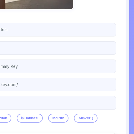
tesi
immy Key
key.com/
Puan
İş Bankası
indirim
Alışveriş