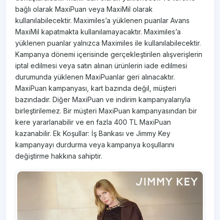
bağlı olarak MaxiPuan veya MaxiMil olarak
kullanılabilecektir. Maximiles’a yüklenen puanlar Avans
MaxiMil kapatmakta kullanılamayacaktır. Maximiles’a
yüklenen puanlar yalnızca Maximiles ile kullanılabilecektir.
Kampanya dönemi içerisinde gerçekleştirilen alışverişlerin
iptal edilmesi veya satın alınan ürünlerin iade edilmesi
durumunda yüklenen MaxiPuanlar geri alınacaktır.
MaxiPuan kampanyası, kart bazında değil, müşteri
bazındadır. Diğer MaxiPuan ve indirim kampanyalarıyla
birleştirilemez. Bir müşteri MaxiPuan kampanyasından bir
kere yararlanabilir ve en fazla 400 TL MaxiPuan
kazanabilir. Ek Koşullar: İş Bankası ve Jimmy Key
kampanyayı durdurma veya kampanya koşullarını
değiştirme hakkına sahiptir.