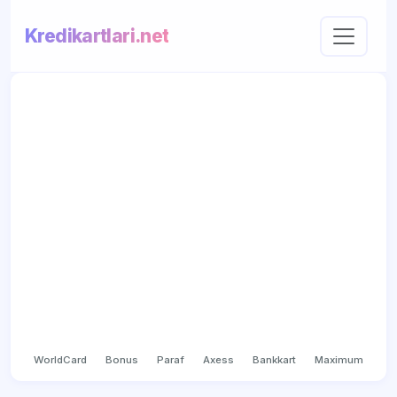
Kredikartlari.net
WorldCard
Bonus
Paraf
Axess
Bankkart
Maximum