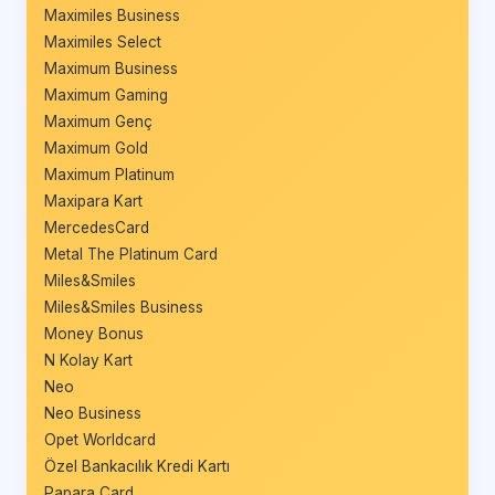
Maximiles Business
Maximiles Select
Maximum Business
Maximum Gaming
Maximum Genç
Maximum Gold
Maximum Platinum
Maxipara Kart
MercedesCard
Metal The Platinum Card
Miles&Smiles
Miles&Smiles Business
Money Bonus
N Kolay Kart
Neo
Neo Business
Opet Worldcard
Özel Bankacılık Kredi Kartı
Papara Card