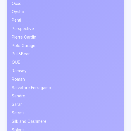
Oxxo
Oysho
Penti
Perspective
Pierre Cardin
Polo Garage
Pull&Bear
QUE
Ramsey
Roman
Salvatore Ferragamo
Sandro
Sarar
Setrms
Silk and Cashmere
Solaris