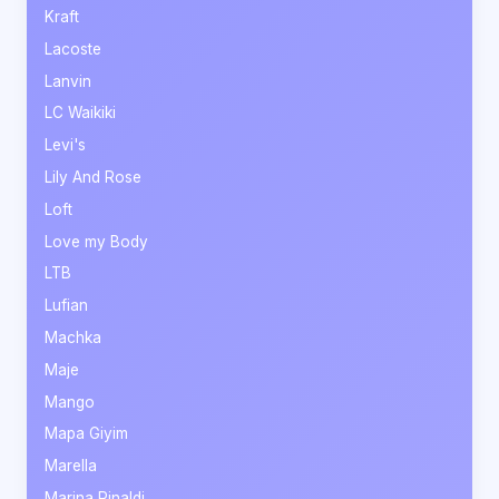
Kraft
Lacoste
Lanvin
LC Waikiki
Levi's
Lily And Rose
Loft
Love my Body
LTB
Lufian
Machka
Maje
Mango
Mapa Giyim
Marella
Marina Rinaldi