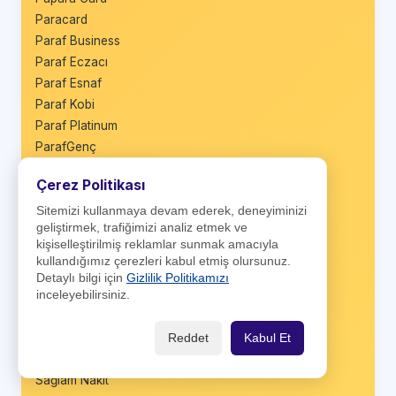
Paracard
Paraf Business
Paraf Eczacı
Paraf Esnaf
Paraf Kobi
Paraf Platinum
ParafGenç
Parafly
Çerez Politikası
Parafly Platinum
Parafree
Sitemizi kullanmaya devam ederek, deneyiminizi
geliştirmek, trafiğimizi analiz etmek ve
Play
kişiselleştirilmiş reklamlar sunmak amacıyla
Play Nakit
kullandığımız çerezleri kabul etmiş olursunuz.
Play TLcard
Detaylı bilgi için
Gizlilik Politikamızı
inceleyebilirsiniz.
Privia Kredi Kartı
QNB First
QNB Miles&Smiles
Reddet
Kabul Et
Sağlam Kart
Sağlam Nakit