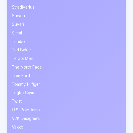
Stradivarius
Suwen
Süvari
Şimal
Tchibo
Ted Baker
Terapi Men
The North Face
Tom Ford
Tommy Hilfiger
Tuğba Giyim
Twist
U.S. Polo Assn.
V2K Designers
Vakko