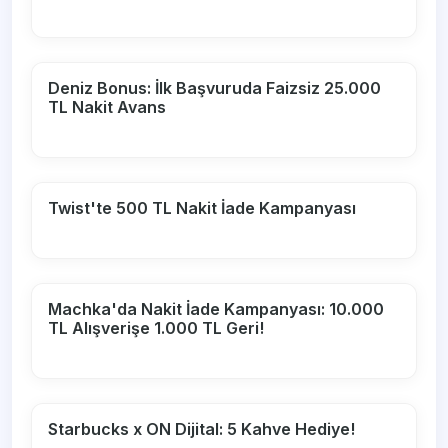
Deniz Bonus: İlk Başvuruda Faizsiz 25.000
TL Nakit Avans
Twist'te 500 TL Nakit İade Kampanyası
Machka'da Nakit İade Kampanyası: 10.000
TL Alışverişe 1.000 TL Geri!
Starbucks x ON Dijital: 5 Kahve Hediye!