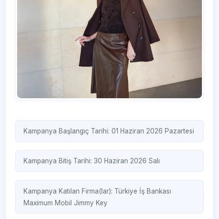
Kampanya Başlangıç Tarihi: 01 Haziran 2026 Pazartesi
Kampanya Bitiş Tarihi: 30 Haziran 2026 Salı
Kampanya Katılan Firma(lar):
Türkiye İş Bankası
Maximum Mobil
Jimmy Key