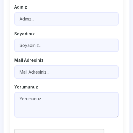
Adınız
Soyadınız
Mail Adresiniz
Yorumunuz