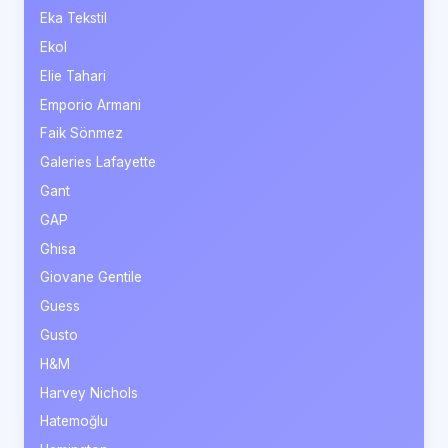
Eka Tekstil
Ekol
Elie Tahari
Emporio Armani
Faik Sönmez
Galeries Lafayette
Gant
GAP
Ghisa
Giovane Gentile
Guess
Gusto
H&M
Harvey Nichols
Hatemoğlu