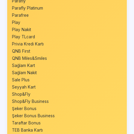
Parafly
Parafly Platinum
Parafree
Play
Play Nakit
Play TLcard
Privia Kredi Kartı
QNB First
QNB Miles&Smiles
Sağlam Kart
Sağlam Nakit
Sale Plus
Seyyah Kart
Shop&Fly
Shop&Fly Business
Şeker Bonus
Şeker Bonus Business
Taraftar Bonus
TEB Banka Kartı