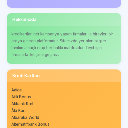
Hakkımızda
kredikartlari.net kampanya yapan firmalar ile bireyleri bir
araya getiren platformdur. Sitemizde yer alan bilgiler
tanıtım amaçlı olup her hakkı mahfuzdur. Teyit için
firmalarla iletişime geçiniz.
Kredi Kartları
Adios
Afili Bonus
Akbank Kart
Âlâ Kart
Albaraka World
Alternatifbank Bonus