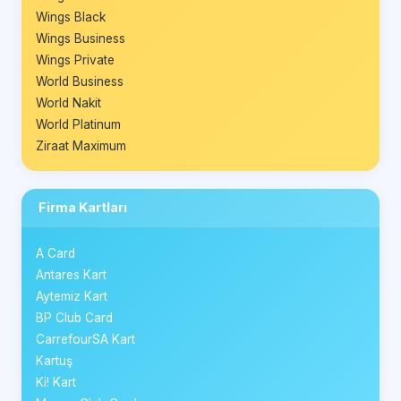
Wings Black
Wings Business
Wings Private
World Business
World Nakit
World Platinum
Ziraat Maximum
Firma Kartları
A Card
Antares Kart
Aytemiz Kart
BP Club Card
CarrefourSA Kart
Kartuş
Ki! Kart