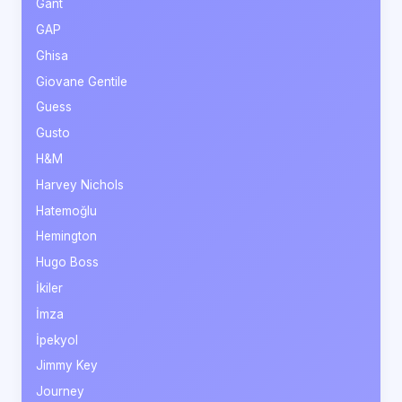
Gant
GAP
Ghisa
Giovane Gentile
Guess
Gusto
H&M
Harvey Nichols
Hatemoğlu
Hemington
Hugo Boss
İkiler
İmza
İpekyol
Jimmy Key
Journey