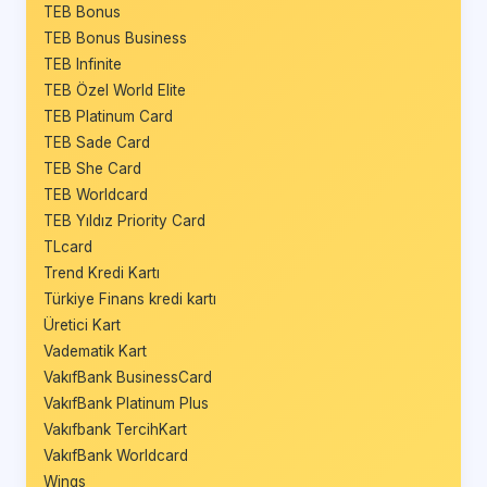
TEB Bonus
TEB Bonus Business
TEB Infinite
TEB Özel World Elite
TEB Platinum Card
TEB Sade Card
TEB She Card
TEB Worldcard
TEB Yıldız Priority Card
TLcard
Trend Kredi Kartı
Türkiye Finans kredi kartı
Üretici Kart
Vadematik Kart
VakıfBank BusinessCard
VakıfBank Platinum Plus
Vakıfbank TercihKart
VakıfBank Worldcard
Wings