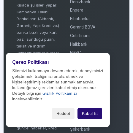
Denizbank
Kısaca şu işleri yapar:
Enpara
Kampanya Takibi:
Fibabanka
Bankaların (Akbank,
Garanti, Yapı Kredi vb.)
Garanti BBVA
banka bazlı veya kart
Getirfinans
bazlı sunduğu puan,
Halkbank
taksit ve indirim
HSBC
kampanyalarını güncel
olarak listeler.
ICBC Turkey
Çerez Politikası
Kart Karşılaştırma: Farklı
ING Bank
Sitemizi kullanmaya devam ederek, deneyiminizi
kredi kartlarının (Wings,
geliştirmek, trafiğimizi analiz etmek ve
Kuveyt Türk
Bonus, World vb.)
kişiselleştirilmiş reklamlar sunmak amacıyla
Mastercard
özelliklerini, avantajlarını
kullandığımız çerezleri kabul etmiş olursunuz.
Detaylı bilgi için
Gizlilik Politikamızı
ve yıllık ücret gibi
N Kolay
inceleyebilirsiniz.
detaylarını kullanıcılara
Odeabank
sunar.
ON Dijital
Reddet
Kabul Et
Haber ve Rehberlik:
QNB Finansbank
Finans dünyasından
güncel haberler, kredi
Şekerbank