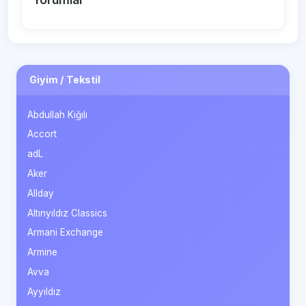
Giyim / Tekstil
Abdullah Kiğılı
Accort
adL
Aker
Allday
Altınyıldız Classics
Armani Exchange
Armine
Avva
Ayyıldız