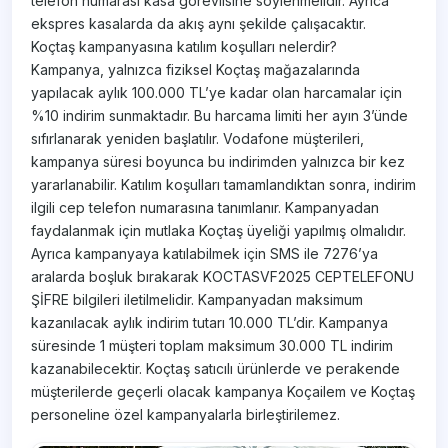
telefon numarası kasa görevlisine söylenmelidir. Ayrıca
ekspres kasalarda da akış aynı şekilde çalışacaktır.
Koçtaş kampanyasına katılım koşulları nelerdir?
Kampanya, yalnızca fiziksel Koçtaş mağazalarında
yapılacak aylık 100.000 TL’ye kadar olan harcamalar için
%10 indirim sunmaktadır. Bu harcama limiti her ayın 3’ünde
sıfırlanarak yeniden başlatılır. Vodafone müşterileri,
kampanya süresi boyunca bu indirimden yalnızca bir kez
yararlanabilir. Katılım koşulları tamamlandıktan sonra, indirim
ilgili cep telefon numarasına tanımlanır. Kampanyadan
faydalanmak için mutlaka Koçtaş üyeliği yapılmış olmalıdır.
Ayrıca kampanyaya katılabilmek için SMS ile 7276’ya
aralarda boşluk bırakarak KOCTASVF2025 CEPTELEFONU
ŞİFRE bilgileri iletilmelidir. Kampanyadan maksimum
kazanılacak aylık indirim tutarı 10.000 TL’dir. Kampanya
süresinde 1 müşteri toplam maksimum 30.000 TL indirim
kazanabilecektir. Koçtaş satıcılı ürünlerde ve perakende
müşterilerde geçerli olacak kampanya Koçailem ve Koçtaş
personeline özel kampanyalarla birleştirilemez.