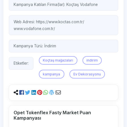
Kampanya Katılan Firma(lar):
Koçtaş
Vodafone
Web Adresi:
https://www.koctas.com.tr/
www.vodafone.com.tr/ ‎
Kampanya Türü:
İndirim
Koçtaş mağazaları
indirim
Etiketler:
kampanya
Ev Dekorasyonu
Opet Tokenflex Fasty Market Puan
Kampanyası