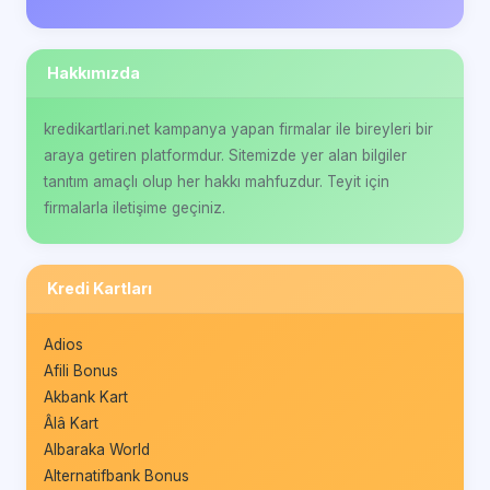
Hakkımızda
kredikartlari.net kampanya yapan firmalar ile bireyleri bir
araya getiren platformdur. Sitemizde yer alan bilgiler
tanıtım amaçlı olup her hakkı mahfuzdur. Teyit için
firmalarla iletişime geçiniz.
Kredi Kartları
Adios
Afili Bonus
Akbank Kart
Âlâ Kart
Albaraka World
Alternatifbank Bonus