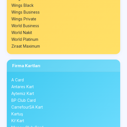
Wings Black
Wings Business
Wings Private
World Business
World Nakit
World Platinum
Ziraat Maximum
Firma Kartları
A Card
Antares Kart
Aytemiz Kart
BP Club Card
CarrefourSA Kart
Kartuş
Ki! Kart