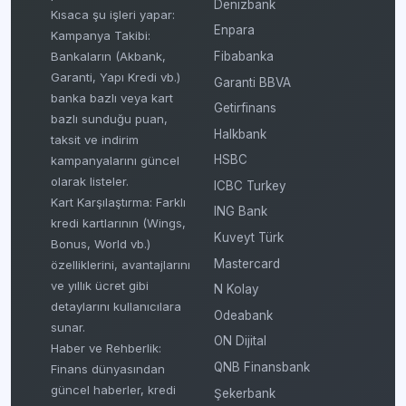
Denizbank
Kısaca şu işleri yapar:
Enpara
Kampanya Takibi:
Fibabanka
Bankaların (Akbank,
Garanti, Yapı Kredi vb.)
Garanti BBVA
banka bazlı veya kart
Getirfinans
bazlı sunduğu puan,
Halkbank
taksit ve indirim
HSBC
kampanyalarını güncel
olarak listeler.
ICBC Turkey
Kart Karşılaştırma: Farklı
ING Bank
kredi kartlarının (Wings,
Kuveyt Türk
Bonus, World vb.)
Mastercard
özelliklerini, avantajlarını
ve yıllık ücret gibi
N Kolay
detaylarını kullanıcılara
Odeabank
sunar.
ON Dijital
Haber ve Rehberlik:
QNB Finansbank
Finans dünyasından
güncel haberler, kredi
Şekerbank