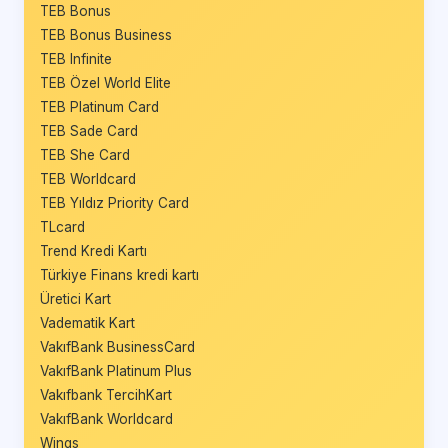
TEB Bonus
TEB Bonus Business
TEB Infinite
TEB Özel World Elite
TEB Platinum Card
TEB Sade Card
TEB She Card
TEB Worldcard
TEB Yıldız Priority Card
TLcard
Trend Kredi Kartı
Türkiye Finans kredi kartı
Üretici Kart
Vadematik Kart
VakıfBank BusinessCard
VakıfBank Platinum Plus
Vakıfbank TercihKart
VakıfBank Worldcard
Wings