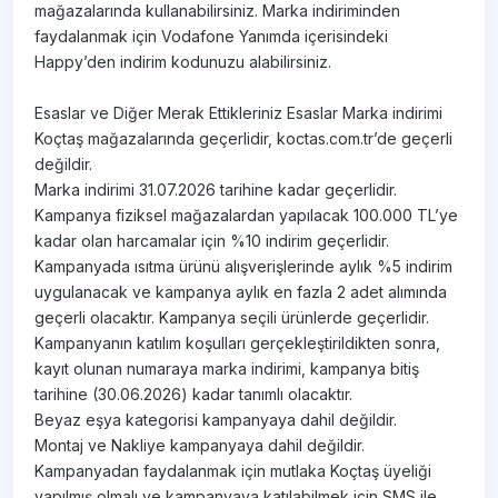
mağazalarında kullanabilirsiniz. Marka indiriminden
faydalanmak için Vodafone Yanımda içerisindeki
Happy’den indirim kodunuzu alabilirsiniz.
Esaslar ve Diğer Merak Ettikleriniz Esaslar Marka indirimi
Koçtaş mağazalarında geçerlidir, koctas.com.tr’de geçerli
değildir.
Marka indirimi 31.07.2026 tarihine kadar geçerlidir.
Kampanya fiziksel mağazalardan yapılacak 100.000 TL’ye
kadar olan harcamalar için %10 indirim geçerlidir.
Kampanyada ısıtma ürünü alışverişlerinde aylık %5 indirim
uygulanacak ve kampanya aylık en fazla 2 adet alımında
geçerli olacaktır. Kampanya seçili ürünlerde geçerlidir.
Kampanyanın katılım koşulları gerçekleştirildikten sonra,
kayıt olunan numaraya marka indirimi, kampanya bitiş
tarihine (30.06.2026) kadar tanımlı olacaktır.
Beyaz eşya kategorisi kampanyaya dahil değildir.
Montaj ve Nakliye kampanyaya dahil değildir.
Kampanyadan faydalanmak için mutlaka Koçtaş üyeliği
yapılmış olmalı ve kampanyaya katılabilmek için SMS ile