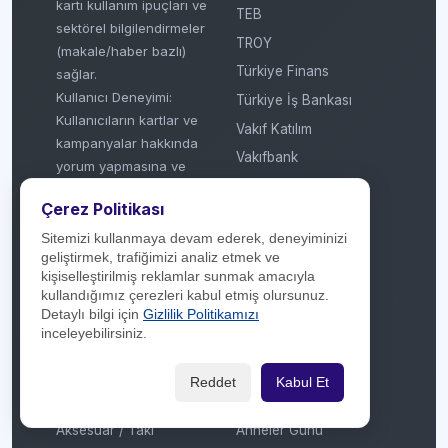
kartı kullanım ipuçları ve
TEB
sektörel bilgilendirmeler
TROY
(makale/haber bazlı)
Türkiye Finans
sağlar.
Kullanıcı Deneyimi:
Türkiye İş Bankası
Kullanıcıların kartlar ve
Vakıf Katılım
kampanyalar hakkında
Vakıfbank
yorum yapmasına ve
Visa
ipuçlarını paylaşmasına
Çerez Politikası
olanak tanıyarak
Yapı Kredi Bankası
topluluk odaklı bir
Sitemizi kullanmaya devam ederek, deneyiminizi
Ziraat Bankası
geliştirmek, trafiğimizi analiz etmek ve
referans kaynağı
Ziraat Katılım
kişiselleştirilmiş reklamlar sunmak amacıyla
oluşturur.
kullandığımız çerezleri kabul etmiş olursunuz.
Detaylı bilgi için
Gizlilik Politikamızı
© 2018 - 2026
inceleyebilirsiniz.
Sektörler
Kategoriler
Reddet
Kabul Et
Akaryakıt
Aktüel / Broşür
Aksesuar / Takı
Anneler Günü