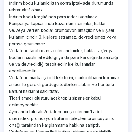
İndirim kodu kullanıldıktan sonra iptal-iade durumunda
tekrar aktif olmaz.
İndirim kodu karşılığında para iadesi yapılmaz.
Kampanya kapsamında kazanılan indirimler, haklar
ve/veya verilen kodlar promosyon amaçlıdır ve kişisel
kullanım içindir. 3. kişilere satılamaz, devredilemez veya
paraya çevrilemez.
Vodafone tarafından verilen indirimler, haklar ve/veya
kodların suistimal edildiği ya da para karşılığında satıldığı
ve ya devredildiği tespit edilir ise kullanımlar
engellenebilir.
Vodafone marka iş birlikteliklerini, marka itibarini korumak
amacı ile gerekli gördüğü tedbirleri alabilir ve her türlü
kanuni haklarını saklı tutar.
Ticari amaçlı oluşturulacak toplu siparişler kabul
edilmeyecektir.
Aynı anda faturalı Vodafone müşterilerinin 1 adet
üzerindeki promosyon kullanım talepleri promosyon iş
ortağı tarafından karşılanmama hakkına sahiptir.
Vodafone ve Koçtaş ilgili indirimi bitirme ve değişiklik