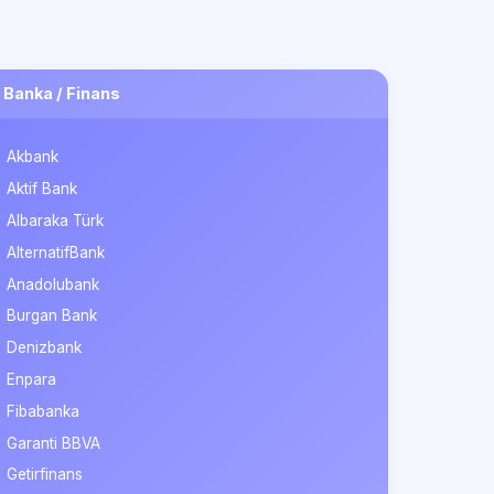
Banka / Finans
Akbank
Aktif Bank
Albaraka Türk
AlternatifBank
Anadolubank
Burgan Bank
Denizbank
Enpara
Fibabanka
Garanti BBVA
Getirfinans