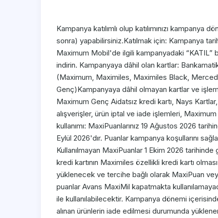
​Kampanya katılımlı olup katılımınızı kampanya dö
sonra) yapabilirsiniz.Katılmak için: Kampanya tar
Maximum Mobil'de ilgili kampanyadaki “KATIL” bu
indirin. Kampanyaya dâhil olan kartlar: Bankamatik
(Maximum, Maximiles, Maximiles Black, Mercede
Genç)Kampanyaya dâhil olmayan kartlar ve işlemler:
Maximum Genç Aidatsız kredi kartı, Nays Kartlar,
alışverişler, ürün iptal ve iade işlemleri, Maximu
kullanımı: MaxiPuanlarınız 19 Ağustos 2026 tarihi
Eylül 2026'dır. Puanlar kampanya koşullarını sağla
Kullanılmayan MaxiPuanlar 1 Ekim 2026 tarihinde 
kredi kartının Maximiles özellikli kredi kartı olm
yüklenecek ve tercihe bağlı olarak MaxiPuan veya
puanlar Avans MaxiMil kapatmakta kullanılamayac
ile kullanılabilecektir. Kampanya dönemi içerisinde
alınan ürünlerin iade edilmesi durumunda yüklene