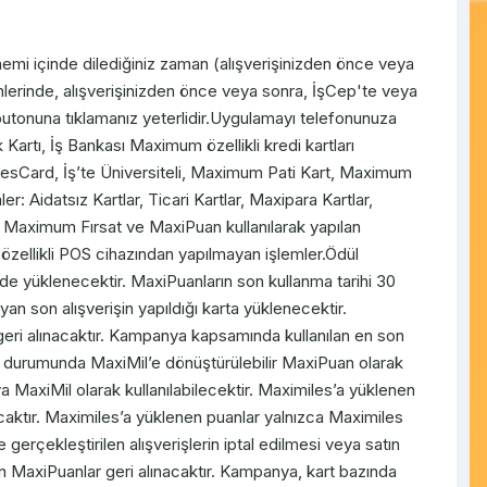
nemi içinde dilediğiniz zaman (alışverişinizden önce veya
ihlerinde, alışverişinizden önce veya sonra, İşCep'te veya
tonuna tıklamanız yeterlidir.Uygulamayı telefonunuza
 Kartı, İş Bankası Maximum özellikli kredi kartları
sCard, İş’te Üniversiteli, Maximum Pati Kart, Maximum
 Aidatsız Kartlar, Ticari Kartlar, Maxipara Kartlar,
 Maximum Fırsat ve MaxiPuan kullanılarak yapılan
m özellikli POS cihazından yapılmayan işlemler.Ödül
nde yüklenecektir. MaxiPuanların son kullanma tarihi 30
yan son alışverişin yapıldığı karta yüklenecektir.
geri alınacaktır. Kampanya kapsamında kullanılan en son
ası durumunda MaxiMil’e dönüştürülebilir MaxiPuan olarak
 MaxiMil olarak kullanılabilecektir. Maximiles’a yüklenen
aktır. Maximiles’a yüklenen puanlar yalnızca Maximiles
 gerçekleştirilen alışverişlerin iptal edilmesi veya satın
n MaxiPuanlar geri alınacaktır. Kampanya, kart bazında