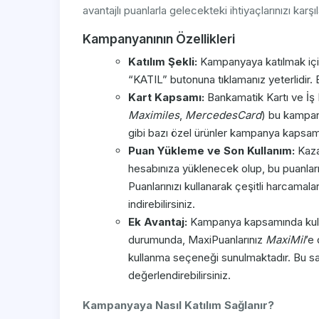
avantajlı puanlarla gelecekteki ihtiyaçlarınızı karşıl
Kampanyanının Özellikleri
Katılım Şekli:
Kampanyaya katılmak iç
“KATIL” butonuna tıklamanız yeterlidir. 
Kart Kapsamı:
Bankamatik Kartı ve İş
Maximiles
,
MercedesCard
) bu kampany
gibi bazı özel ürünler kampanya kapsamı
Puan Yükleme ve Son Kullanım:
Kaza
hesabınıza yüklenecek olup, bu puanları
Puanlarınızı kullanarak çeşitli harcamalar
indirebilirsiniz.
Ek Avantaj:
Kampanya kapsamında kullanı
durumunda, MaxiPuanlarınız
MaxiMil
’e
kullanma seçeneği sunulmaktadır. Bu sa
değerlendirebilirsiniz.
Kampanyaya Nasıl Katılım Sağlanır?