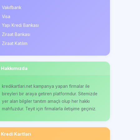
Vakıfbank
Visa
Yapı Kredi Bankası
Ziraat Bankası
Ziraat Katılım
Hakkımızda
kredikartlari.net kampanya yapan firmalar ile
bireyleri bir araya getiren platformdur. Sitemizde
yer alan bilgiler tanıtım amaçlı olup her hakkı
mahfuzdur. Teyit için firmalarla iletişime geçiniz.
Kredi Kartları