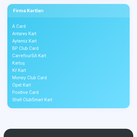
Firma Kartları
A Card
Antares Kart
Aytemiz Kart
BP Club Card
CarrefourSA Kart
Kartuş
Ki! Kart
Money Club Card
Opet Kart
Positive Card
Shell ClubSmart Kart