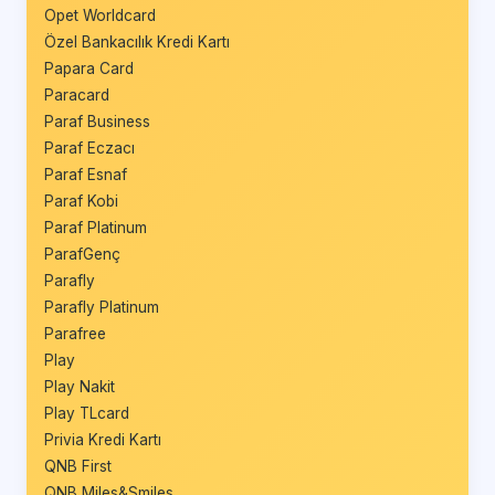
Opet Worldcard
Özel Bankacılık Kredi Kartı
Papara Card
Paracard
Paraf Business
Paraf Eczacı
Paraf Esnaf
Paraf Kobi
Paraf Platinum
ParafGenç
Parafly
Parafly Platinum
Parafree
Play
Play Nakit
Play TLcard
Privia Kredi Kartı
QNB First
QNB Miles&Smiles