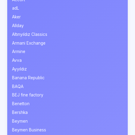
adL
Aker
Allday
Altınyıldız Classics
Armani Exchange
Armine
Avva
Ayyıldız
Banana Republic
BAQA
BEJ fine factory
Benetton
Bershka
Beymen
Beymen Business