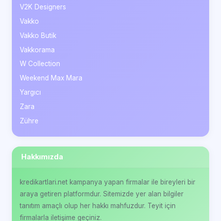
V2K Designers
Vakko
Vakko Butik
Vakkorama
W Collection
Weekend Max Mara
Yargıcı
Zara
Zühre
Hakkımızda
kredikartlari.net kampanya yapan firmalar ile bireyleri bir
araya getiren platformdur. Sitemizde yer alan bilgiler
tanıtım amaçlı olup her hakkı mahfuzdur. Teyit için
firmalarla iletişime geçiniz.