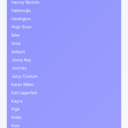
Harvey Nichols
Hatemoğlu
Hemington
Hugo Boss
İkiler
İmza
İpekyol
Jimmy Key
Journey
Juicy Couture
Karen Millen
Karl Lagerfeld
Kayra
Kiğılı
Knitts
Kom