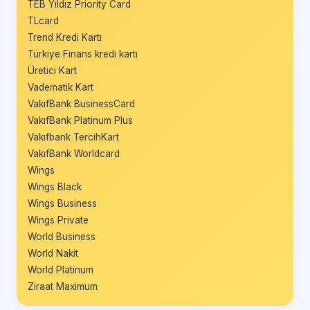
TEB Yıldız Priority Card
TLcard
Trend Kredi Kartı
Türkiye Finans kredi kartı
Üretici Kart
Vadematik Kart
VakıfBank BusinessCard
VakıfBank Platinum Plus
Vakıfbank TercihKart
VakıfBank Worldcard
Wings
Wings Black
Wings Business
Wings Private
World Business
World Nakit
World Platinum
Ziraat Maximum