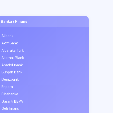
Banka / Finans
Akbank
Aktif Bank
Albaraka Türk
AlternatifBank
Anadolubank
Burgan Bank
Denizbank
Enpara
Fibabanka
Garanti BBVA
Getirfinans