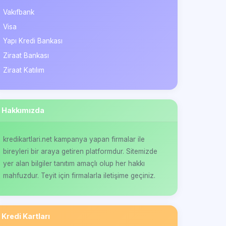
Vakıfbank
Visa
Yapı Kredi Bankası
Ziraat Bankası
Ziraat Katılım
Hakkımızda
kredikartlari.net kampanya yapan firmalar ile
bireyleri bir araya getiren platformdur. Sitemizde
yer alan bilgiler tanıtım amaçlı olup her hakkı
mahfuzdur. Teyit için firmalarla iletişime geçiniz.
Kredi Kartları