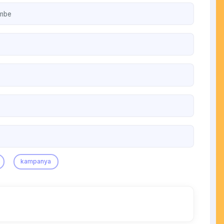
embe
kampanya