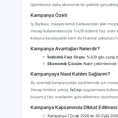
işlemlerinizi daha ekonomik bir şekilde gerçekleşti
Kampanya Özeti
İş Bankası, maaşını kendi bankasından alan müşte
Hesap kullanımlarınızda %4,19 indirimli faiz oranı s
kolayca karşılayabilir hem de finansal yükünüzü haf
Kampanya Avantajları Nelerdir?
İndirimli Faiz Oranı:
%4,19 gibi cazip bi
Ekonomik Çözüm
Nakit çekimlerinde 
Kampanyaya Nasıl Katılım Sağlarım?
Bu avantajlı kampanyadan yararlanmak için maaşı
Hesap limitiniz yoksa,
İşCep
uygulamasını kullan
boyunca faiz oranlarının güncellenmesi durumunda d
Kampanya Kapsamında Dikkat Edilmesi
Kampanya 1 Ocak 2026 ile 30 Eylül 2026 t