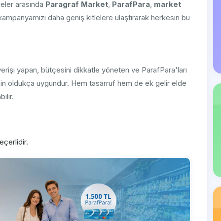
meler arasında
Paragraf Market
,
ParafPara
,
market
ampanyamızı daha geniş kitlelere ulaştırarak herkesin bu
erişi yapan, bütçesini dikkatle yöneten ve ParafPara'ları
 için oldukça uygundur. Hem tasarruf hem de ek gelir elde
lir.
çerlidir.