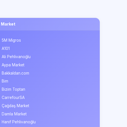
Market
5M Migros
A101
Ali Pehlivanoğlu
Aypa Market
Bakkaldan.com
Bim
Bizim Toptan
CarrefourSA
Çağdaş Market
Damla Market
Hanif Pehlivanoğlu