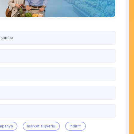
arşamba
mpanya
market alışverişi
indirim