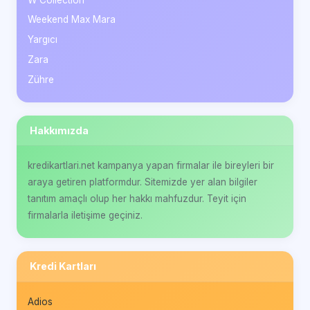
Weekend Max Mara
Yargıcı
Zara
Zühre
Hakkımızda
kredikartlari.net kampanya yapan firmalar ile bireyleri bir
araya getiren platformdur. Sitemizde yer alan bilgiler
tanıtım amaçlı olup her hakkı mahfuzdur. Teyit için
firmalarla iletişime geçiniz.
Kredi Kartları
Adios