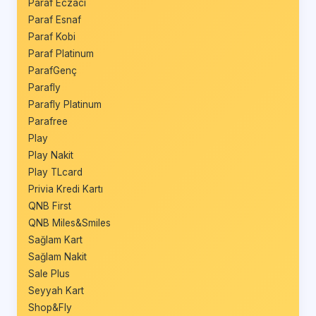
Paraf Eczacı
Paraf Esnaf
Paraf Kobi
Paraf Platinum
ParafGenç
Parafly
Parafly Platinum
Parafree
Play
Play Nakit
Play TLcard
Privia Kredi Kartı
QNB First
QNB Miles&Smiles
Sağlam Kart
Sağlam Nakit
Sale Plus
Seyyah Kart
Shop&Fly