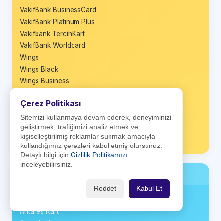
VakıfBank BusinessCard
VakıfBank Platinum Plus
Vakıfbank TercihKart
VakıfBank Worldcard
Wings
Wings Black
Wings Business
Wings Private
Çerez Politikası
World Business
World Nakit
Sitemizi kullanmaya devam ederek, deneyiminizi
geliştirmek, trafiğimizi analiz etmek ve
World Platinum
kişiselleştirilmiş reklamlar sunmak amacıyla
Ziraat Maximum
kullandığımız çerezleri kabul etmiş olursunuz.
Detaylı bilgi için
Gizlilik Politikamızı
inceleyebilirsiniz.
Firma Kartları
Reddet
Kabul Et
A Card
Antares Kart