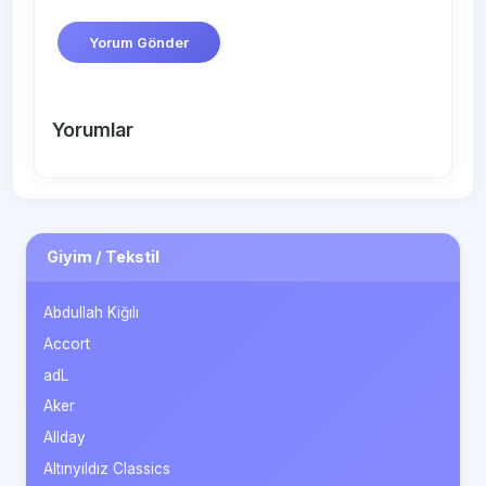
Yorum Gönder
Yorumlar
Giyim / Tekstil
Abdullah Kiğılı
Accort
adL
Aker
Allday
Altınyıldız Classics