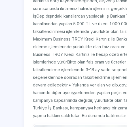
kartınıza borç kaydedileceğinden, alışveriş tarihi
süre sonunda iletmeniz halinde işleminiz gerçekle
İşCep dışındaki kanallardan yapılacak İş Bankası T
kanallarından yapılan 5.000 TL ve üzeri, 1.000.0
taksitlendirilmesi işlemlerinde yürürlükte olan fai
Maximum Business TROY Kredi Kartınız ile Bankamız
ekleme işlemlerinde yürürlükte olan faiz oranı v
Business TROY Kredi Kartınız ile hesap özeti ert
işlemlerinde yürürlükte olan faiz oranı ve ücretl
taksitlendirme işlemlerinde 3-18 ay vade seçene
seçeneklerinde sonradan taksitlendirme işlemlerin
devam edilecektir.• Yukarıda yer alan ve gib.gov
haricinde diğer üye işyerlerinden yapılan peşin ve
kampanya kapsamında değildir, yürürlükte olan fai
Türkiye İş Bankası, kampanyayı herhangi bir zam
yapma hakkını saklı tutar. Bu durumda katılımcılar