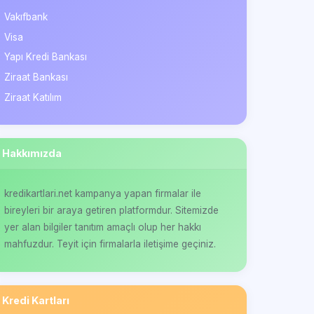
Vakıfbank
Visa
Yapı Kredi Bankası
Ziraat Bankası
Ziraat Katılım
Hakkımızda
kredikartlari.net kampanya yapan firmalar ile
bireyleri bir araya getiren platformdur. Sitemizde
yer alan bilgiler tanıtım amaçlı olup her hakkı
mahfuzdur. Teyit için firmalarla iletişime geçiniz.
Kredi Kartları