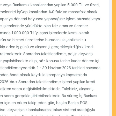
r veya Bankamız kanallarından yapılan 5.000 TL ve üzeri,
elerinizi İşCep kanalından %0 faiz ve masrafsız olarak
• Kampanya dönemi boyunca yapacağınız işlem bazında veya
 işlemlerinde yürürlükte olan faiz oranı ve ücretler
ında 1.000.000 TL’yi aşan işlemlerde kısmi olarak
ün ve hizmet ücretlerine buradan​ ulaşabilirsiniz.•
akip eden iş günü ve alışverişi gerçekleştirdiğiniz kredi
erekmektedir. Sonradan taksitlendirme, peşin alışveriş
dar yapılabilmekte olup, söz konusu tarihe kadar dönem içi
lendirilemeyecektir. 1 - 30 Haziran 2026 tarihleri arasında
ihinden önce olmak kaydı ile kampanya kapsamında
.2026'dır.• Sonradan taksitlendirme işlemi yapılan kredi
ikten sonra değiştirilebilmektedir. Talebiniz, alışveriş
den sonra gerçekleştirilebilmektedir. Bu süreç; İş Bankası
şler için en erken takip eden gün, başka Banka POS
ise, alışverişiniz bankalararası takas sistemi aracılığıyla