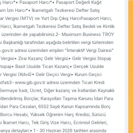
kış Harcı*• Pasaport Harcı*• Pasaport Değerli Kağıt
nım İzin Harcı*• İkametgah Tezkeresi Defter Satış
lar Vergisi (MTV) ve Yurt Dışı Çıkış HarcıPasaport Harcı,
 Harcı, İkametgah Tezkeresi Defter Satış Bedeli ve Kimlik
sı üzerinden de yapabilirsiniz.2- Maximum Business TROY
si Başkanlığı tarafından aşağıda belirtilen vergi türlerinden
gov.tr adresi üzerinden erişilen “İnteraktif Vergi Dairesi"
 Vergisi• Zirai Kazanç Gelir Vergisi• Gelir Vergisi Stopajı
Stopajı• Basit Usulde Ticari Kazanç• Gerçek Usulde
 Vergisi (Kdv4)• Gelir Geçici Vergi• Kurum Geçici
fatı3- www.gib.gov.tr adresi üzerinden Ticari Kredi
l Sermaye İradı, Ücret, Diğer kazanç ve İratlardan Kaynaklı
tlendirilmiş Borçlar, Karayolları Taşıma Kanunu İdari Para
 İdari Para Cezaları, 6552 Sayılı Kanun Kapsamında Borç
 Borcu Hesabı, Yüksek Öğrenim Harç Kredisi, Sürücü
İkamet Harcı, Tek Giriş Vize Harcı, Ecrimisil Gelirleri,
nya detayları:• 1 - 30 Haziran 2026 tarihleri arasında