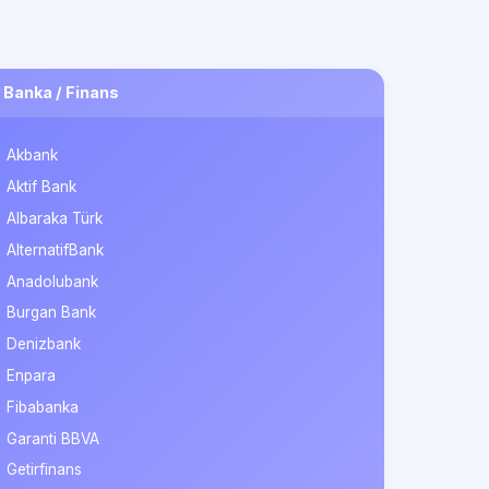
Banka / Finans
Akbank
Aktif Bank
Albaraka Türk
AlternatifBank
Anadolubank
Burgan Bank
Denizbank
Enpara
Fibabanka
Garanti BBVA
Getirfinans