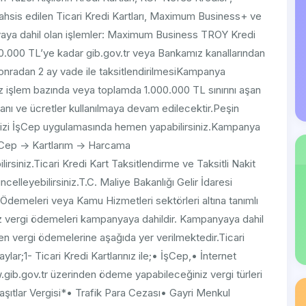
sis edilen Ticari Kredi Kartları, Maximum Business+ ve
yaya dahil olan işlemler: Maximum Business TROY Kredi
000.000 TL’ye kadar gib.gov.tr veya Bankamız kanallarından
nradan 2 ay vade ile taksitlendirilmesiKampanya
işlem bazında veya toplamda 1.000.000 TL sınırını aşan
ranı ve ücretler kullanılmaya devam edilecektir.Peşin
erinizi İşCep uygulamasında hemen yapabilirsiniz.Kampanya
şCep -> Kartlarım -> Harcama
rsiniz.Ticari Kredi Kart Taksitlendirme ve Taksitli Nakit
elleyebilirsiniz.T.C. Maliye Bakanlığı Gelir İdaresi
 Ödemeleri veya Kamu Hizmetleri sektörleri altına tanımlı
 vergi ödemeleri kampanyaya dahildir. Kampanyaya dahil
n vergi ödemelerine aşağıda yer verilmektedir.Ticari
aylar;1- Ticari Kredi Kartlarınız ile;• İşCep,• İnternet
ib.gov.tr üzerinden ödeme yapabileceğiniz vergi türleri
aşıtlar Vergisi*• Trafik Para Cezası• Gayri Menkul