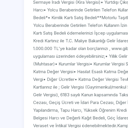
Sermaye İradı Vergisi (Kira Vergisi)• Yurtdışı Çı
Harcı• Yolcu Beraberinde Getirilen Telefon Kulla
Bedeli*• Kimlik Kartı Satış Bedeli**Motorlu Taşıt
Yolcu Beraberinde Getirilen Telefon Kullanım İzin
Kartı Satış Bedeli ödemelerinizi İşcep uygulama
Kredi Kartınız ile T.C. Maliye Bakanlığı Gelir İdare
1.000.000 TL'ye kadar olan borçlarınızı , www.gib.
uygulaması üzerinden ödeyebilirsiniz;• Yıllık Gelir
(Muhtasar)• Kurumlar Vergisi• Kurumlar Vergisi 
Katma Değer Vergisi• Hasılat Esaslı Katma Değer
Vergi• Diğer Ücretler• Katma Değer Vergisi Tevki
Kartlarınız ile ; Gelir Vergisi (Gayrimenkul/menku
Gelir Vergisi), 6183 sayılı Kanun kapsamında Taksi
Cezası, Geçiş Ücreti ve İdari Para Cezası, Diğer
Yapılandırma, Tapu Harcı, Yüksek Öğrenim Kredi
Belgesi Harcı ve Değerli Kağıt Bedeli, Göç İdaresi 
Veraset ve İntikal Vergisi ödenebilmektedir.Kampa