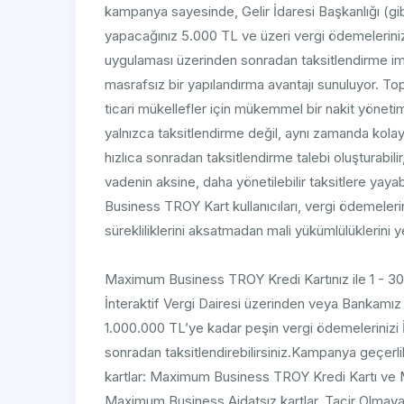
kampanya sayesinde, Gelir İdaresi Başkanlığı (gib
yapacağınız 5.000 TL ve üzeri vergi ödemelerini
uygulaması üzerinden sonradan taksitlendirme im
masrafsız bir yapılandırma avantajı sunuluyor. T
ticari mükellefler için mükemmel bir nakit yöne
yalnızca taksitlendirme değil, aynı zamanda kolay 
hızlıca sonradan taksitlendirme talebi oluşturabil
vadenin aksine, daha yönetilebilir taksitlere yaya
Business TROY Kart kullanıcıları, vergi ödemelerin
sürekliliklerini aksatmadan mali yükümlülüklerini yer
​Maximum Business TROY Kredi Kartınız ile 1 - 30 
İnteraktif Vergi Dairesi üzerinden veya Bankamız
1.000.000 TL’ye kadar peşin vergi ödemelerinizi 
sonradan taksitlendirebilirsiniz.Kampanya geçerli
kartlar: Maximum Business TROY Kredi Kartı ve 
Maximum Business Aidatsız kartlar, Tacir Olmayan 