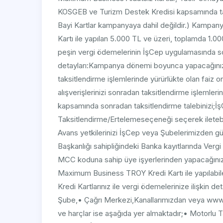
KOSGEB ve Turizm Destek Kredisi kapsamında tah
Bayi Kartlar kampanyaya dahil değildir.) Kampan
Kartı ile yapılan 5.000 TL ve üzeri, toplamda 1.
peşin vergi ödemelerinin İşCep uygulamasında so
detayları:Kampanya dönemi boyunca yapacağınız 
taksitlendirme işlemlerinde yürürlükte olan faiz o
alışverişlerinizi sonradan taksitlendirme işleml
kapsamında sonradan taksitlendirme talebinizi;İ
Taksitlendirme/Ertelemeseçeneği seçerek iletebili
Avans yetkilerinizi İşCep veya Şubelerimizden günc
Başkanlığı sahipliğindeki Banka kayıtlarında Vergi
MCC koduna sahip üye işyerlerinden yapacağınız
Maximum Business TROY Kredi Kartı ile yapılabile
Kredi Kartlarınız ile vergi ödemelerinize ilişkin det
Şube,• Çağrı Merkezi,Kanallarımızdan veya www.g
ve harçlar ise aşağıda yer almaktadır;• Motorlu T