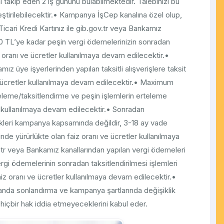
ni takip eden 2 iş gününü bulabilmektedir. Talebinizi bu
ştirilebilecektir.• Kampanya İşCep kanalına özel olup,
icari Kredi Kartınız ile gib.gov.tr veya Bankamız
00 TL’ye kadar peşin vergi ödemelerinizin sonradan
z oranı ve ücretler kullanılmaya devam edilecektir.•
 üye işyerlerinden yapılan taksitli alışverişlere taksit
e ücretler kullanılmaya devam edilecektir.• Maximum
eleme/taksitlendirme ve peşin işlemlerin erteleme
er kullanılmaya devam edilecektir.• Sonradan
kleri kampanya kapsamında değildir, 3-18 ay vade
de yürürlükte olan faiz oranı ve ücretler kullanılmaya
.tr veya Bankamız kanallarından yapılan vergi ödemeleri
rgi ödemelerinin sonradan taksitlendirilmesi işlemleri
z oranı ve ücretler kullanılmaya devam edilecektir.•
anda sonlandırma ve kampanya şartlarında değişiklik
 hiçbir hak iddia etmeyeceklerini kabul eder.