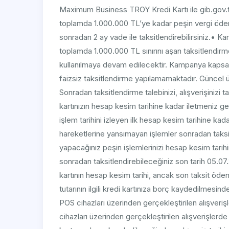
Maximum Business TROY Kredi Kartı ile gib.gov.t
toplamda 1.000.000 TL’ye kadar peşin vergi ödem
sonradan 2 ay vade ile taksitlendirebilirsiniz.
toplamda 1.000.000 TL sınırını aşan taksitlendirme
kullanılmaya devam edilecektir. Kampanya kapsam
faizsiz taksitlendirme yapılamamaktadır. Güncel ür
Sonradan taksitlendirme talebinizi, alışverişinizi t
kartınızın hesap kesim tarihine kadar iletmeniz g
işlem tarihini izleyen ilk hesap kesim tarihine ka
hareketlerine yansımayan işlemler sonradan taksit
yapacağınız peşin işlemlerinizi hesap kesim tar
sonradan taksitlendirebileceğiniz son tarih 05.07
kartının hesap kesim tarihi, ancak son taksit ödend
tutarının ilgili kredi kartınıza borç kaydedilmesin
POS cihazları üzerinden gerçekleştirilen alışveri
cihazları üzerinden gerçekleştirilen alışverişlerde 