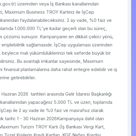
.gov.tr) üzerinden veya İş Bankası kanallarından
zi, Maximum Business TROY Kartınız ile İşCep
kanından faydalanabileceksiniz. 2 ay vade, %0 faiz ve
oplamda 1.000.000 TL'ye kadar geçerli olan bu süreç,
timi çözümü sunuyor. Kampanyanın en dikkat çekici yönü,
erişilebilirlik sağlamasıdır. İşCep uygulaması üzerinden
ir, böylece mali yükümlülüklerinizi tek seferde büyük bir
bilirsiniz. Bu avantajlı imkanlar sayesinde, Maximum
i finansal planlamalarına daha rahat entegre edebilir ve iş
ine getirebilirler.
Haziran 2026 tarihleri arasında Gelir İdaresi Başkanlığı
 kanallarından yapacağınız 5.000 TL ve üzeri, toplamda
İşCep ile 2 ay vade ile %0 faiz ve masrafsız olarak
lik tarihi: 1 - 30 Haziran 2026Kampanyaya dahil olan
Maximum Turizm TROY Kartı (İş Bankası Vergi Kart,
Tüzel Kişilerin Kredi Kartları, KGF Nefes Kredisi ,