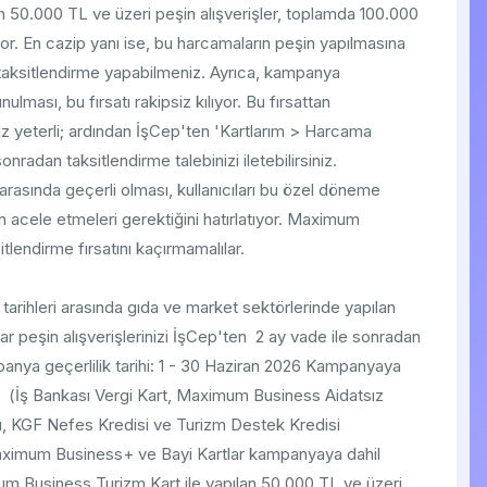
 50.000 TL ve üzeri peşin alışverişler, toplamda 100.000
iyor. En cazip yanı ise, bu harcamaların peşin yapılmasına
taksitlendirme yapabilmeniz. Ayrıca, kampanya
ası, bu fırsatı rakipsiz kılıyor. Bu fırsattan
ız yeterli; ardından İşCep'ten 'Kartlarım > Harcama
radan taksitlendirme talebinizi iletebilirsiniz.
rasında geçerli olması, kullanıcıları bu özel döneme
acele etmeleri gerektiğini hatırlatıyor. Maximum
tlendirme fırsatını kaçırmamalılar.
tarihleri arasında gıda ve market sektörlerinde yapılan
 peşin alışverişlerinizi İşCep'ten 2 ay vade ile sonradan
mpanya geçerlilik tarihi: 1 - 30 Haziran 2026 Kampanyaya
t (İş Bankası Vergi Kart, Maximum Business Aidatsız
ları, KGF Nefes Kredisi ve Turizm Destek Kredisi
 Maximum Business+ ve Bayi Kartlar kampanyaya dahil
um Business Turizm Kart ile yapılan 50.000 TL ve üzeri,