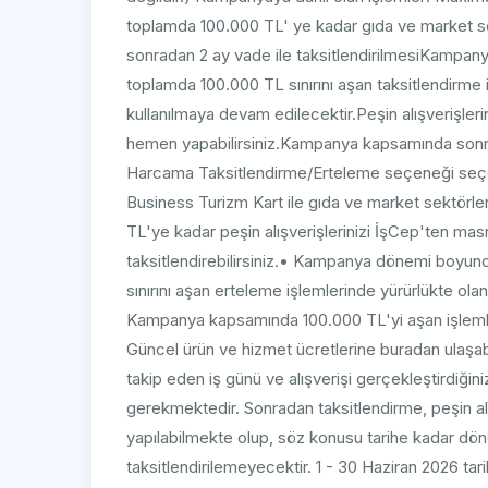
toplamda 100.000 TL' ye kadar gıda ve market sek
sonradan 2 ay vade ile taksitlendirilmesiKampa
toplamda 100.000 TL sınırını aşan taksitlendirme i
kullanılmaya devam edilecektir.Peşin alışverişleri
hemen yapabilirsiniz.Kampanya kapsamında sonrad
Harcama Taksitlendirme/Erteleme seçeneği seçer
Business Turizm Kart ile gıda ve market sektörl
TL'ye kadar peşin alışverişlerinizi İşCep'ten mas
taksitlendirebilirsiniz.• Kampanya dönemi boyu
sınırını aşan erteleme işlemlerinde yürürlükte ola
Kampanya kapsamında 100.000 TL'yi aşan işlemle
Güncel ürün ve hizmet ücretlerine buradan ulaşabili
takip eden iş günü ve alışverişi gerçekleştirdiğini
gerekmektedir. Sonradan taksitlendirme, peşin alış
yapılabilmekte olup, söz konusu tarihe kadar dö
taksitlendirilemeyecektir. 1 - 30 Haziran 2026 tar