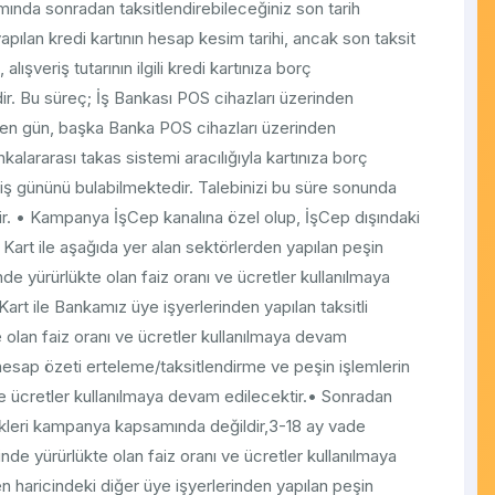
ında sonradan taksitlendirebileceğiniz son tarih
pılan kredi kartının hesap kesim tarihi, ancak son taksit
lışveriş tutarının ilgili kredi kartınıza borç
r. Bu süreç; İş Bankası POS cihazları üzerinden
 eden gün, başka Banka POS cihazları üzerinden
ankalararası takas sistemi aracılığıyla kartınıza borç
2 iş gününü bulabilmektedir. Talebinizi bu süre sonunda
ktir. • Kampanya İşCep kanalına özel olup, İşCep dışındaki
art ile aşağıda yer alan sektörlerden yapılan peşin
inde yürürlükte olan faiz oranı ve ücretler kullanılmaya
t ile Bankamız üye işyerlerinden yapılan taksitli
e olan faiz oranı ve ücretler kullanılmaya devam
esap özeti erteleme/taksitlendirme ve peşin işlemlerin
ve ücretler kullanılmaya devam edilecektir.• Sonradan
kleri kampanya kapsamında değildir,3-18 ay vade
de yürürlükte olan faiz oranı ve ücretler kullanılmaya
 haricindeki diğer üye işyerlerinden yapılan peşin