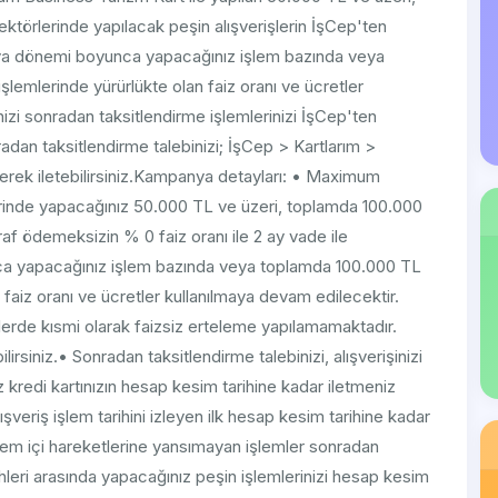
törlerinde yapılacak peşin alışverişlerin İşCep'ten
nya dönemi boyunca yapacağınız işlem bazında veya
şlemlerinde yürürlükte olan faiz oranı ve ücretler
nizi sonradan taksitlendirme işlemlerinizi İşCep'ten
an taksitlendirme talebinizi; İşCep > Kartlarım >
ek iletebilirsiniz.Kampanya detayları: • Maximum
erinde yapacağınız 50.000 TL ve üzeri, toplamda 100.000
raf ödemeksizin % 0 faiz oranı ile 2 ay vade ile
nca yapacağınız işlem bazında veya toplamda 100.000 TL
n faiz oranı ve ücretler kullanılmaya devam edilecektir.
rde kısmi olarak faizsiz erteleme yapılamamaktadır.
rsiniz.• Sonradan taksitlendirme talebinizi, alışverişinizi
z kredi kartınızın hesap kesim tarihine kadar iletmeniz
veriş işlem tarihini izleyen ilk hesap kesim tarihine kadar
nem içi hareketlerine yansımayan işlemler sonradan
ihleri arasında yapacağınız peşin işlemlerinizi hesap kesim