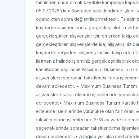
tarihinden önce olmak kaydı ile kampanya kapsam
05.07.2026'dır.• Sonradan taksitlendirme işlemi ya
ödendikten sonra değiştirilebilmektedir. Talebiniz, a
kaydedilmesinden sonra gerçekleştirilebilmektedi
gerçekleştirilen alışverişler için en erken takip
gerçekleştirilen alışverişlerde ise, alışverişiniz b
kaydedileceğinden, alışveriş tarihini takip eden 
iletmeniz halinde işleminiz gerçekleştirilebilece
kanallardan yapılacak Maximum Business Turizm K
alışverişlerin sonradan taksitlendirilmesi işlemler
devam edilecektir. • Maximum Business Turizm Kar
alışverişlere taksit ekleme işlemlerinde yürürlükt
edilecektir.• Maximum Business Turizm Kart ile h
erteleme işlemlerinde yürürlükte olan faiz oranı 
taksitlendirme işlemlerinde 3-18 ay vade seçene
seçeneklerinde sonradan taksitlendirme işlemlerin
devam edilecektir.• Aşağıda yer alan sektörlerden