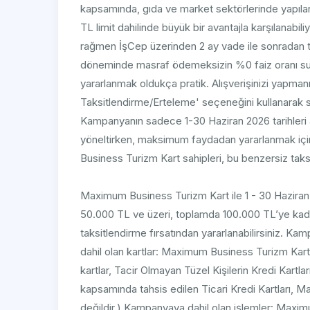
kapsamında, gıda ve market sektörlerinde yapılan
TL limit dahilinde büyük bir avantajla karşılanabil
rağmen İşCep üzerinden 2 ay vade ile sonradan 
döneminde masraf ödemeksizin %0 faiz oranı sunulm
yararlanmak oldukça pratik. Alışverişinizi yapman
Taksitlendirme/Erteleme' seçeneğini kullanarak son
Kampanyanın sadece 1-30 Haziran 2026 tarihleri a
yöneltirken, maksimum faydadan yararlanmak için 
Business Turizm Kart sahipleri, bu benzersiz taksi
​Maximum Business Turizm Kart ile 1 - 30 Haziran 
50.000 TL ve üzeri, toplamda 100.000 TL’ye kadar
taksitlendirme fırsatından yararlanabilirsiniz. Ka
dahil olan kartlar: Maximum Business Turizm Kar
kartlar, Tacir Olmayan Tüzel Kişilerin Kredi Kart
kapsamında tahsis edilen Ticari Kredi Kartları,
değildir.) Kampanyaya dahil olan işlemler: Maxim