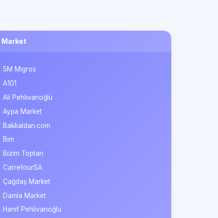
Market
5M Migros
A101
Ali Pehlivanoğlu
Aypa Market
Bakkaldan.com
Bim
Bizim Toptan
CarrefourSA
Çağdaş Market
Damla Market
Hanif Pehlivanoğlu