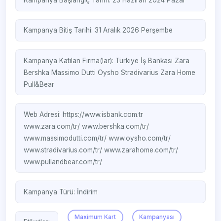
Kampanya Başlangıç Tarihi: 23 Haziran 2024 Pazar
Kampanya Bitiş Tarihi: 31 Aralık 2026 Perşembe
Kampanya Katılan Firma(lar):
Türkiye İş Bankası
Zara
Bershka
Massimo Dutti
Oysho
Stradivarius
Zara Home
Pull&Bear
Web Adresi:
https://www.isbank.com.tr
www.zara.com/tr/
www.bershka.com/tr/
www.massimodutti.com/tr/
www.oysho.com/tr/
www.stradivarius.com/tr/
www.zarahome.com/tr/
www.pullandbear.com/tr/
Kampanya Türü:
İndirim
Maximum Kart
Kampanyası