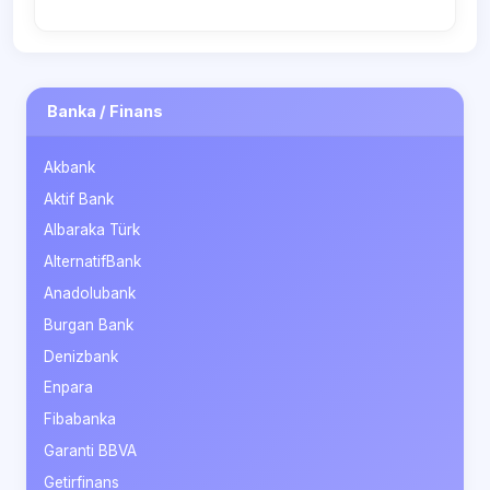
Banka / Finans
Akbank
Aktif Bank
Albaraka Türk
AlternatifBank
Anadolubank
Burgan Bank
Denizbank
Enpara
Fibabanka
Garanti BBVA
Getirfinans