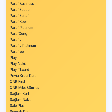
Paraf Business
Paraf Eczacı
Paraf Esnaf
Paraf Kobi
Paraf Platinum
ParafGenç
Parafly
Parafly Platinum
Parafree
Play
Play Nakit
Play TLcard
Privia Kredi Kartı
QNB First
QNB Miles&Smiles
Sağlam Kart
Sağlam Nakit
Sale Plus
Seyyah Kart