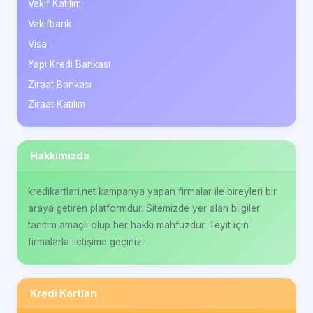
Vakıf Katılım
Vakıfbank
Visa
Yapı Kredi Bankası
Ziraat Bankası
Ziraat Katılım
Hakkımızda
kredikartlari.net kampanya yapan firmalar ile bireyleri bir
araya getiren platformdur. Sitemizde yer alan bilgiler
tanıtım amaçlı olup her hakkı mahfuzdur. Teyit için
firmalarla iletişime geçiniz.
Kredi Kartları