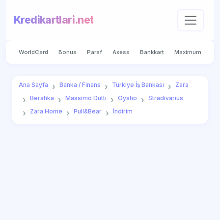
Kredikartlari.net
WorldCard
Bonus
Paraf
Axess
Bankkart
Maximum
Ana Sayfa
Banka / Finans
Türkiye İş Bankası
Zara
Bershka
Massimo Dutti
Oysho
Stradivarius
Zara Home
Pull&Bear
İndirim