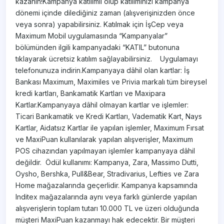
kazanın!Kampanya katılımlı olup katılımınızı kampanya
dönemi içinde dilediğiniz zaman (alışverişinizden önce
veya sonra) yapabilirsiniz. Katılmak için İşCep veya
Maximum Mobil uygulamasında “Kampanyalar”
bölümünden ilgili kampanyadaki “KATIL” butonuna
tıklayarak ücretsiz katılım sağlayabilirsiniz. Uygulamayı
telefonunuza indirin.​Kampanyaya dâhil olan kartlar: İş
Bankası Maximum, Maximiles ve Privia markalı tüm bireysel
kredi kartları, Bankamatik Kartları ve Maxipara
Kartlar.Kampanyaya dâhil olmayan kartlar ve işlemler:
Ticari Bankamatik ve Kredi Kartları, Vadematik Kart, Nays
Kartlar, Aidatsız Kartlar ile yapılan işlemler, Maximum Fırsat
ve MaxiPuan kullanılarak yapılan alışverişler, Maximum
POS cihazından yapılmayan işlemler kampanyaya dâhil
değildir. Ödül kullanımı: Kampanya, Zara, Massimo Dutti,
Oysho, Bershka, Pull&Bear, Stradivarius, Lefties ve Zara
Home mağazalarında geçerlidir. Kampanya kapsamında
Inditex mağazalarında aynı veya farklı günlerde yapılan
alışverişlerin toplam tutarı 10.000 TL ve üzeri olduğunda
müşteri MaxiPuan kazanmayı hak edecektir. Bir müşteri