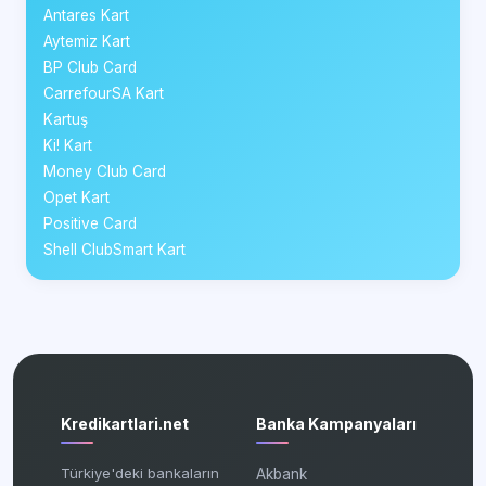
Antares Kart
Aytemiz Kart
BP Club Card
CarrefourSA Kart
Kartuş
Ki! Kart
Money Club Card
Opet Kart
Positive Card
Shell ClubSmart Kart
Kredikartlari.net
Banka Kampanyaları
Türkiye'deki bankaların
Akbank