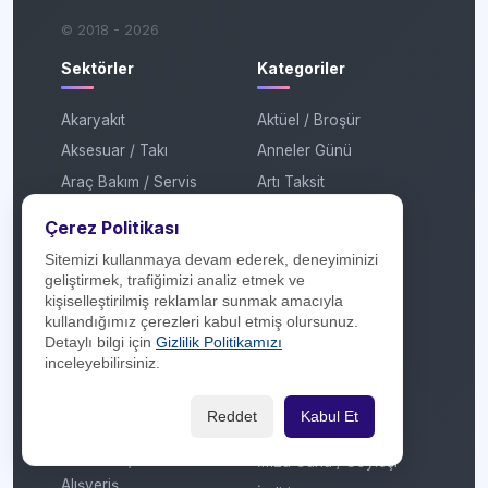
© 2018 - 2026
Sektörler
Kategoriler
Akaryakıt
Aktüel / Broşür
Aksesuar / Takı
Anneler Günü
Araç Bakım / Servis
Artı Taksit
Araç Kiralama
Atölye
Çerez Politikası
AVM
Babalar Günü
Sitemizi kullanmaya devam ederek, deneyiminizi
Ayakkabı / Çanta
Çekiliş
geliştirmek, trafiğimizi analiz etmek ve
kişiselleştirilmiş reklamlar sunmak amacıyla
Banka / Finans
Çekiliş Sonucu
kullandığımız çerezleri kabul etmiş olursunuz.
Beyaz Eşya / Kombi
Efsane Cuma
Detaylı bilgi için
Gizlilik Politikamızı
inceleyebilirsiniz.
Çiçekçilik
Festival
Çok Katlı Mağaza
Garaj Günleri
Reddet
Kabul Et
Dijital Platform
Hediye
E-Ticaret / Online
İmza Günü / Söyleşi
Alışveriş