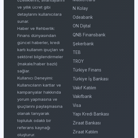
özelliklerini, avantajlarını
ve yıllık ücret gibi
N Kolay
detaylarını kullanıcılara
Odeabank
sunar.
ON Dijital
Haber ve Rehberlik:
QNB Finansbank
Finans dünyasından
güncel haberler, kredi
Şekerbank
kartı kullanım ipuçları ve
TEB
sektörel bilgilendirmeler
TROY
(makale/haber bazlı)
Türkiye Finans
sağlar.
Kullanıcı Deneyimi:
Türkiye İş Bankası
Kullanıcıların kartlar ve
Vakıf Katılım
kampanyalar hakkında
Vakıfbank
yorum yapmasına ve
Visa
ipuçlarını paylaşmasına
olanak tanıyarak
Yapı Kredi Bankası
topluluk odaklı bir
Ziraat Bankası
referans kaynağı
Ziraat Katılım
oluşturur.