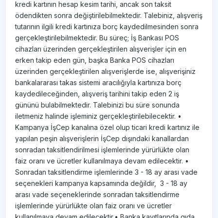
kredi kartının hesap kesim tarihi, ancak son taksit
ödendikten sonra değiştirilebilmektedir. Talebiniz, alışveriş
tutarının ilgili kredi kartınıza borç kaydedilmesinden sonra
gerçekleştirilebilmektedir. Bu süreç; İş Bankası POS
cihazları üzerinden gerçekleştirilen alışverişler için en
erken takip eden gün, başka Banka POS cihazları
üzerinden gerçekleştirilen alışverişlerde ise, alışverişiniz
bankalararası takas sistemi aracılığıyla kartınıza borç
kaydedileceğinden, alışveriş tarihini takip eden 2 iş
gününü bulabilmektedir. Talebinizi bu süre sonunda
iletmeniz halinde işleminiz gerçekleştirilebilecektir. •
Kampanya İşCep kanalına özel olup ticari kredi kartınız ile
yapılan peşin alışverişlerin İşCep dışındaki kanallardan
sonradan taksitlendirilmesi işlemlerinde yürürlükte olan
faiz oranı ve ücretler kullanılmaya devam edilecektir. •
Sonradan taksitlendirme işlemlerinde 3 - 18 ay arası vade
seçenekleri kampanya kapsamında değildir, 3 - 18 ay
arası vade seçeneklerinde sonradan taksitlendirme
işlemlerinde yürürlükte olan faiz oranı ve ücretler
kullanılmaya devam edilecektir.• Banka kayıtlarında gıda,