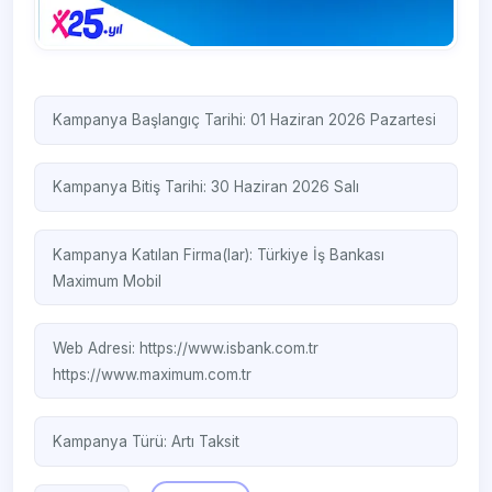
Kampanya Başlangıç Tarihi: 01 Haziran 2026 Pazartesi
Kampanya Bitiş Tarihi: 30 Haziran 2026 Salı
Kampanya Katılan Firma(lar):
Türkiye İş Bankası
Maximum Mobil
Web Adresi:
https://www.isbank.com.tr
https://www.maximum.com.tr
Kampanya Türü:
Artı Taksit