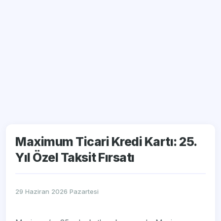
Maximum Ticari Kredi Kartı: 25.
Yıl Özel Taksit Fırsatı
29 Haziran 2026 Pazartesi