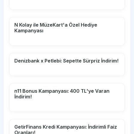
N Kolay ile MüzeKart'a Özel Hediye
Kampanyası
Denizbank x Petlebi: Sepette Sürpriz İndirim!
n11 Bonus Kampanyası: 400 TL'ye Varan
İndirim!
GetirFinans Kredi Kampanyası: İndirimli Faiz
Oranları!