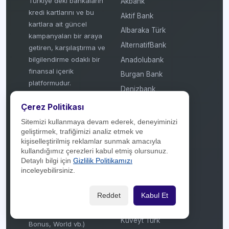
Türkiye'deki bankaların
Akbank
kredi kartlarını ve bu
Aktif Bank
kartlara ait güncel
Albaraka Türk
kampanyaları bir araya
AlternatifBank
getiren, karşılaştırma ve
bilgilendirme odaklı bir
Anadolubank
finansal içerik
Burgan Bank
platformudur.
Denizbank
Kısaca şu işleri yapar:
Enpara
Çerez Politikası
Kampanya Takibi:
Fibabanka
Bankaların (Akbank,
Sitemizi kullanmaya devam ederek, deneyiminizi
Garanti, Yapı Kredi vb.)
geliştirmek, trafiğimizi analiz etmek ve
Garanti BBVA
kişiselleştirilmiş reklamlar sunmak amacıyla
banka bazlı veya kart
Getirfinans
kullandığımız çerezleri kabul etmiş olursunuz.
bazlı sunduğu puan,
Detaylı bilgi için
Gizlilik Politikamızı
Halkbank
taksit ve indirim
inceleyebilirsiniz.
HSBC
kampanyalarını güncel
olarak listeler.
ICBC Turkey
Reddet
Kabul Et
Kart Karşılaştırma: Farklı
ING Bank
kredi kartlarının (Wings,
Kuveyt Türk
Bonus, World vb.)