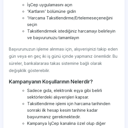
İşCep uygulamasını açın
'Kartlarım' bölümüne gidin
'Harcama Taksitlendirme/Ertelemeseçeneğini
seçin
Taksitlendirmek istediğiniz harcamayı belirleyin
ve başvurunuzu tamamlayın
Başvurunuzun işleme alınması için, alışverişinizi takip eden
gün veya en geç iki iş günü içinde yapmanız önemlidir. Bu
süreler, bankalararası takas sistemine bağlı olarak
değişiklik gösterebilir.
Kampanyanın Koşullarının Nelerdir?
Sadece gıda, elektronik eşya gibi belirli
sektörlerdeki alışverişleri kapsar.
Taksitlendirme işlemi için harcama tarihinden
sonraki ilk hesap kesim tarihine kadar
başvurmanız gerekmektedir.
Kampanya İşCep kanalına özel olup diğer