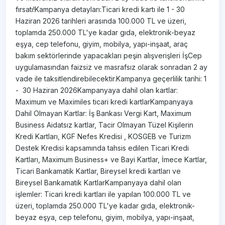
fırsatı!Kampanya detayları:Ticari kredi kartı ile 1 - 30
Haziran 2026 tarihleri arasında 100.000 TL ve üzeri,
toplamda 250.000 TL'ye kadar gıda, elektronik-beyaz
eşya, cep telefonu, giyim, mobilya, yapı-inşaat, araç
bakım sektörlerinde yapacakları peşin alışverişleri İşCep
uygulamasından faizsiz ve masrafsız olarak sonradan 2 ay
vade ile taksitlendirebilecektir.Kampanya geçerlilik tarihi: 1
- 30 Haziran 2026Kampanyaya dahil olan kartlar:
Maximum ve Maximiles ticari kredi kartlarKampanyaya
Dahil Olmayan Kartlar: İş Bankası Vergi Kart, Maximum
Business Aidatsız kartlar, Tacir Olmayan Tüzel Kişilerin
Kredi Kartları, KGF Nefes Kredisi , KOSGEB ve Turizm
Destek Kredisi kapsamında tahsis edilen Ticari Kredi
Kartları, Maximum Business+ ve Bayi Kartlar, İmece Kartlar,
Ticari Bankamatik Kartlar, Bireysel kredi kartları ve
Bireysel Bankamatik KartlarKampanyaya dahil olan
işlemler: Ticari kredi kartları ile yapılan 100.000 TL ve
üzeri, toplamda 250.000 TL'ye kadar gıda, elektronik-
beyaz eşya, cep telefonu, giyim, mobilya, yapı-inşaat,