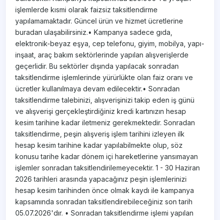
işlemlerde kısmi olarak faizsiz taksitlendirme
yapılamamaktadır. Güncel ürün ve hizmet ücretlerine
buradan ulaşabilirsiniz.• Kampanya sadece gıda,
elektronik-beyaz eşya, cep telefonu, giyim, mobilya, yapı-
inşaat, araç bakım sektörlerinde yapılan alışverişlerde
geçerlidir. Bu sektörler dışında yapılacak sonradan
taksitlendirme işlemlerinde yürürlükte olan faiz oranı ve
ücretler kullanılmaya devam edilecektir.• Sonradan
taksitlendirme talebinizi, alışverişinizi takip eden iş günü
ve alışverişi gerçekleştirdiğiniz kredi kartınızın hesap
kesim tarihine kadar iletmeniz gerekmektedir. Sonradan
taksitlendirme, peşin alışveriş işlem tarihini izleyen ilk
hesap kesim tarihine kadar yapılabilmekte olup, söz
konusu tarihe kadar dönem içi hareketlerine yansımayan
işlemler sonradan taksitlendirilemeyecektir. 1 - 30 Haziran
2026 tarihleri arasında yapacağınız peşin işlemlerinizi
hesap kesim tarihinden önce olmak kaydı ile kampanya
kapsamında sonradan taksitlendirebileceğiniz son tarih
05.07.2026'dır. • Sonradan taksitlendirme işlemi yapılan