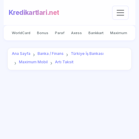
Kredikartlari.net
WorldCard
Bonus
Paraf
Axess
Bankkart
Maximum
Ana Sayfa
Banka / Finans
Türkiye İş Bankası
Maximum Mobil
Artı Taksit