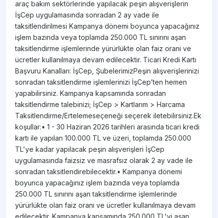
araç bakım sektörlerinde yapılacak peşin alışverişlerin
İşCep uygulamasında sonradan 2 ay vade ile
taksitlendirilmesi Kampanya dönemi boyunca yapacağınız
işlem bazında veya toplamda 250.000 TL sınırını aşan
taksitlendirme işlemlerinde yürürlükte olan faiz oranı ve
ücretler kullanılmaya devam edilecektir. Ticari Kredi Kartı
Başvuru Kanalları: İşCep, ŞubelerimizPeşin alışverişlerinizi
sonradan taksitlendirme işlemlerinizi İşCep’ten hemen
yapabilirsiniz. Kampanya kapsamında sonradan
taksitlendirme talebinizi; İşCep > Kartlarım > Harcama
Taksitlendirme/Ertelemeseçeneği seçerek iletebilirsiniz.Ek
koşullar:• 1 - 30 Haziran 2026 tarihleri arasında ticari kredi
kartı ile yapılan 100.000 TL ve üzeri, toplamda 250.000
TL'ye kadar yapılacak peşin alışverişleri İşCep
uygulamasında faizsiz ve masrafsız olarak 2 ay vade ile
sonradan taksitlendirebilecektir.• Kampanya dönemi
boyunca yapacağınız işlem bazında veya toplamda
250.000 TL sınırını aşan taksitlendirme işlemlerinde
yürürlükte olan faiz oranı ve ücretler kullanılmaya devam
edilecektir. Kampanya kapsamında 250.000 TL'yi aşan