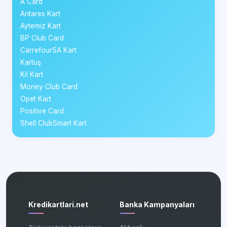
A Card
Antares Kart
Aytemiz Kart
BP Club Card
CarrefourSA Kart
Kartuş
Ki! Kart
Money Club Card
Opet Kart
Positive Card
Shell ClubSmart Kart
Kredikartlari.net
Banka Kampanyaları