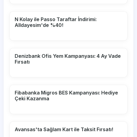
N Kolay ile Passo Taraftar İndirimi:
Alldayesim'de %40!
Denizbank Ofis Yem Kampanyası: 4 Ay Vade
Fırsatı
Fibabanka Migros BES Kampanyası: Hediye
Çeki Kazanma
Avansas'ta Sağlam Kart ile Taksit Fırsatı!