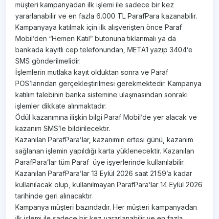
müşteri kampanyadan ilk işlemi ile sadece bir kez
yararlanabilir ve en fazla 6.000 TL ParafPara kazanabilir.
Kampanyaya katılmak için ilk alışverişten önce Paraf
Mobil’den “Hemen Katıl” butonuna tıklanmalı ya da
bankada kayıtlı cep telefonundan, META1 yazıp 3404’e
SMS gönderilmelidir.
İşlemlerin mutlaka kayıt olduktan sonra ve Paraf
POS’larından gerçekleştirilmesi gerekmektedir. Kampanya
katılım talebinin banka sistemine ulaşmasından sonraki
işlemler dikkate alınmaktadır.
Ödül kazanımına ilişkin bilgi Paraf Mobil’de yer alacak ve
kazanım SMS’le bildirilecektir.
Kazanılan ParafPara’lar, kazanımın ertesi günü, kazanım
sağlanan işlemin yapıldığı karta yüklenecektir. Kazanılan
ParafPara’lar tüm Paraf üye işyerlerinde kullanılabilir.
Kazanılan ParafPara’lar 13 Eylül 2026 saat 21:59’a kadar
kullanılacak olup, kullanılmayan ParafPara’lar 14 Eylül 2026
tarihinde geri alınacaktır.
Kampanya müşteri bazındadır. Her müşteri kampanyadan
ilk işlemi ile sadece bir kez yararlanabilir ve en fazla