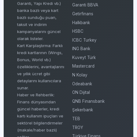
Garanti, Yapı Kredi vb.)
Garanti BBVA
banka bazlı veya kart
Getirfinans
bazlı sunduğu puan,
Halkbank
taksit ve indirim
HSBC
kampanyalarını güncel
olarak listeler.
ICBC Turkey
Kart Karşılaştırma: Farklı
ING Bank
kredi kartlarının (Wings,
Kuveyt Türk
Bonus, World vb.)
Mastercard
özelliklerini, avantajlarını
ve yıllık ücret gibi
N Kolay
detaylarını kullanıcılara
Odeabank
sunar.
ON Dijital
Haber ve Rehberlik:
QNB Finansbank
Finans dünyasından
güncel haberler, kredi
Şekerbank
kartı kullanım ipuçları ve
TEB
sektörel bilgilendirmeler
TROY
(makale/haber bazlı)
Türkiye Finans
sağlar.