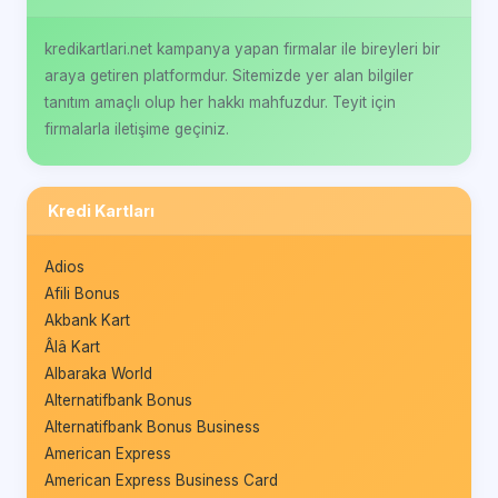
kredikartlari.net kampanya yapan firmalar ile bireyleri bir
araya getiren platformdur. Sitemizde yer alan bilgiler
tanıtım amaçlı olup her hakkı mahfuzdur. Teyit için
firmalarla iletişime geçiniz.
Kredi Kartları
Adios
Afili Bonus
Akbank Kart
Âlâ Kart
Albaraka World
Alternatifbank Bonus
Alternatifbank Bonus Business
American Express
American Express Business Card