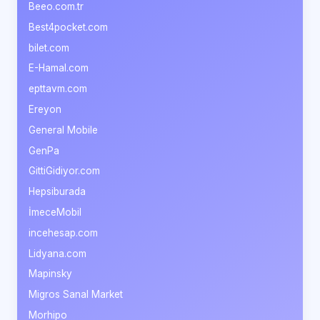
Beeo.com.tr
Best4pocket.com
bilet.com
E-Hamal.com
epttavm.com
Ereyon
General Mobile
GenPa
GittiGidiyor.com
Hepsiburada
İmeceMobil
incehesap.com
Lidyana.com
Mapinsky
Migros Sanal Market
Morhipo