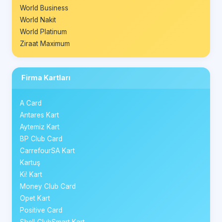
World Business
World Nakit
World Platinum
Ziraat Maximum
Firma Kartları
A Card
Antares Kart
Aytemiz Kart
BP Club Card
CarrefourSA Kart
Kartuş
Ki! Kart
Money Club Card
Opet Kart
Positive Card