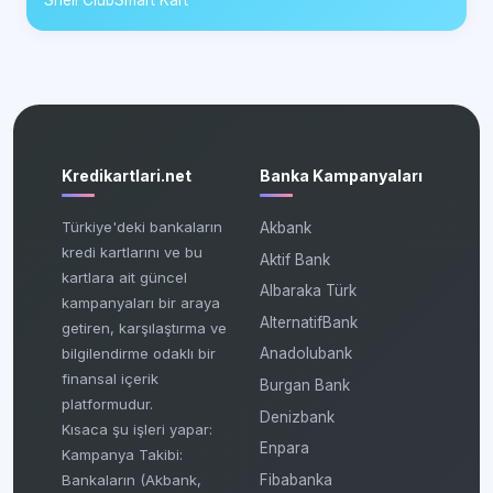
Shell ClubSmart Kart
Kredikartlari.net
Banka Kampanyaları
Türkiye'deki bankaların
Akbank
kredi kartlarını ve bu
Aktif Bank
kartlara ait güncel
Albaraka Türk
kampanyaları bir araya
AlternatifBank
getiren, karşılaştırma ve
bilgilendirme odaklı bir
Anadolubank
finansal içerik
Burgan Bank
platformudur.
Denizbank
Kısaca şu işleri yapar:
Enpara
Kampanya Takibi:
Fibabanka
Bankaların (Akbank,