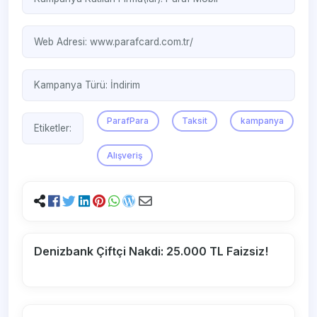
Web Adresi:
www.parafcard.com.tr/
Kampanya Türü:
İndirim
ParafPara
Taksit
kampanya
Etiketler:
Alışveriş
Denizbank Çiftçi Nakdi: 25.000 TL Faizsiz!