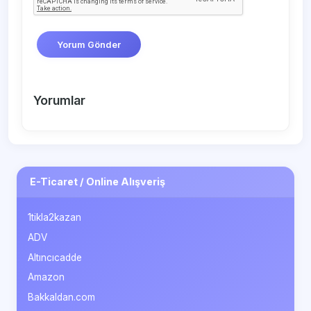
Yorum Gönder
Yorumlar
E-Ticaret / Online Alışveriş
1tikla2kazan
ADV
Altıncıcadde
Amazon
Bakkaldan.com