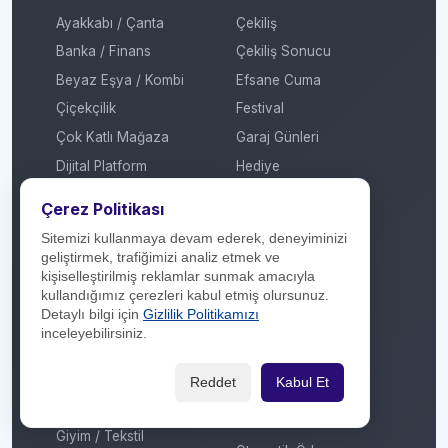
Ayakkabı / Çanta
Çekiliş
Banka / Finans
Çekiliş Sonucu
Beyaz Eşya / Kombi
Efsane Cuma
Çiçekçilik
Festival
Çok Katlı Mağaza
Garaj Günleri
Dijital Platform
Hediye
E-Ticaret / Online
İmza Günü / Söyleşi
Çerez Politikası
Alışveriş
İndirim
Sitemizi kullanmaya devam ederek, deneyiminizi
Eğitim / Kırtasiye
Kadınlar Günü
geliştirmek, trafiğimizi analiz etmek ve
Elektrikli Araç Şarj
kişiselleştirilmiş reklamlar sunmak amacıyla
Kermes
İstasyonu
kullandığımız çerezleri kabul etmiş olursunuz.
Kitap Fuarı
Detaylı bilgi için
Gizlilik Politikamızı
Elektronik
inceleyebilirsiniz.
Konser / Sergi
Enerji
Kredi
Ev Tekstili
Reddet
Kabul Et
Mobil Ödeme
Genel
MTV
Giyim / Tekstil