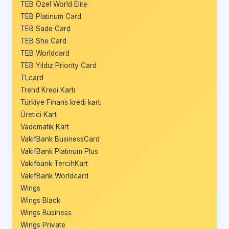
TEB Özel World Elite
TEB Platinum Card
TEB Sade Card
TEB She Card
TEB Worldcard
TEB Yıldız Priority Card
TLcard
Trend Kredi Kartı
Türkiye Finans kredi kartı
Üretici Kart
Vadematik Kart
VakıfBank BusinessCard
VakıfBank Platinum Plus
Vakıfbank TercihKart
VakıfBank Worldcard
Wings
Wings Black
Wings Business
Wings Private