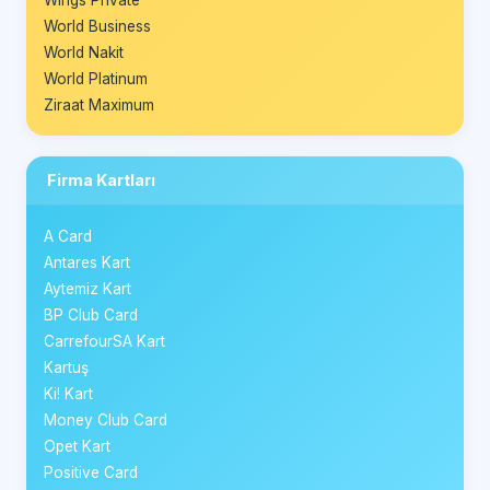
World Business
World Nakit
World Platinum
Ziraat Maximum
Firma Kartları
A Card
Antares Kart
Aytemiz Kart
BP Club Card
CarrefourSA Kart
Kartuş
Ki! Kart
Money Club Card
Opet Kart
Positive Card