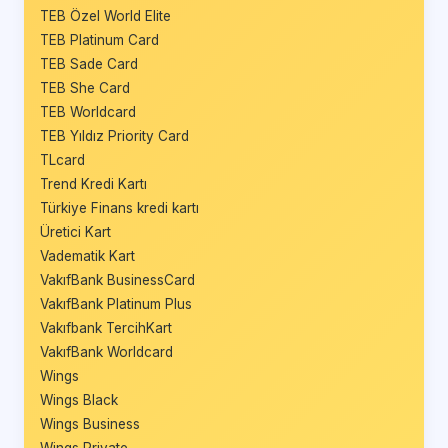
TEB Özel World Elite
TEB Platinum Card
TEB Sade Card
TEB She Card
TEB Worldcard
TEB Yıldız Priority Card
TLcard
Trend Kredi Kartı
Türkiye Finans kredi kartı
Üretici Kart
Vadematik Kart
VakıfBank BusinessCard
VakıfBank Platinum Plus
Vakıfbank TercihKart
VakıfBank Worldcard
Wings
Wings Black
Wings Business
Wings Private