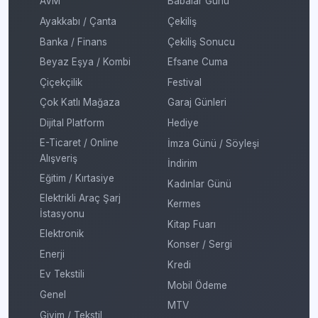
AVM
Babalar Günü
Ayakkabı / Çanta
Çekiliş
Banka / Finans
Çekiliş Sonucu
Beyaz Eşya / Kombi
Efsane Cuma
Çiçekçilik
Festival
Çok Katlı Mağaza
Garaj Günleri
Dijital Platform
Hediye
E-Ticaret / Online
İmza Günü / Söyleşi
Alışveriş
İndirim
Eğitim / Kırtasiye
Kadınlar Günü
Elektrikli Araç Şarj
Kermes
İstasyonu
Kitap Fuarı
Elektronik
Konser / Sergi
Enerji
Kredi
Ev Tekstili
Mobil Ödeme
Genel
MTV
Giyim / Tekstil