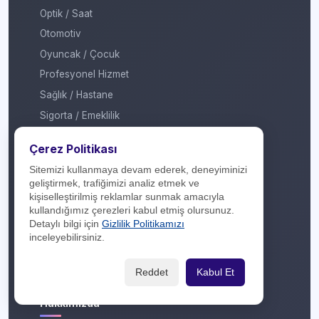
Optik / Saat
Otomotiv
Oyuncak / Çocuk
Profesyonel Hizmet
Sağlık / Hastane
Sigorta / Emeklilik
Spor Giyim
Çerez Politikası
Spor Merkezi
Sitemizi kullanmaya devam ederek, deneyiminizi
Tasarım
geliştirmek, trafiğimizi analiz etmek ve
Turizm / Seyahat
kişiselleştirilmiş reklamlar sunmak amacıyla
kullandığımız çerezleri kabul etmiş olursunuz.
Ulaşım
Detaylı bilgi için
Gizlilik Politikamızı
Veteriner / Pet Shop
inceleyebilirsiniz.
Yapı Marketi
Reddet
Kabul Et
Yurt Dışı / Duty Free
Hakkımızda