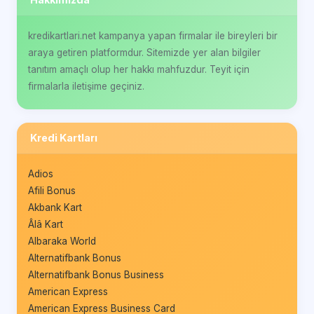
kredikartlari.net kampanya yapan firmalar ile bireyleri bir
araya getiren platformdur. Sitemizde yer alan bilgiler
tanıtım amaçlı olup her hakkı mahfuzdur. Teyit için
firmalarla iletişime geçiniz.
Kredi Kartları
Adios
Afili Bonus
Akbank Kart
Âlâ Kart
Albaraka World
Alternatifbank Bonus
Alternatifbank Bonus Business
American Express
American Express Business Card