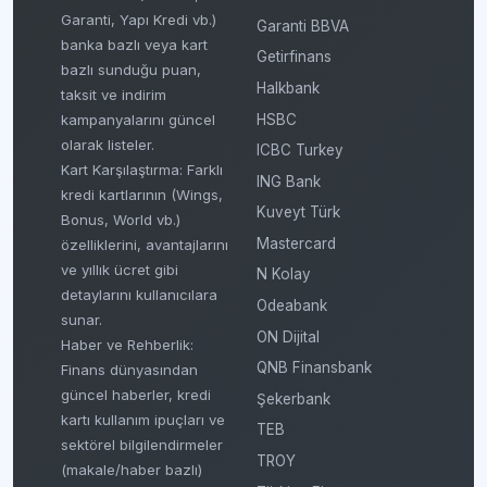
Garanti, Yapı Kredi vb.)
Garanti BBVA
banka bazlı veya kart
Getirfinans
bazlı sunduğu puan,
Halkbank
taksit ve indirim
HSBC
kampanyalarını güncel
olarak listeler.
ICBC Turkey
Kart Karşılaştırma: Farklı
ING Bank
kredi kartlarının (Wings,
Kuveyt Türk
Bonus, World vb.)
Mastercard
özelliklerini, avantajlarını
ve yıllık ücret gibi
N Kolay
detaylarını kullanıcılara
Odeabank
sunar.
ON Dijital
Haber ve Rehberlik:
QNB Finansbank
Finans dünyasından
güncel haberler, kredi
Şekerbank
kartı kullanım ipuçları ve
TEB
sektörel bilgilendirmeler
TROY
(makale/haber bazlı)