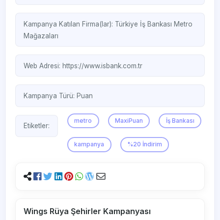
Kampanya Katılan Firma(lar):
Türkiye İş Bankası
Metro
Mağazaları
Web Adresi:
https://www.isbank.com.tr
Kampanya Türü:
Puan
metro
MaxiPuan
İş Bankası
Etiketler:
kampanya
%20 İndirim
Wings Rüya Şehirler Kampanyası