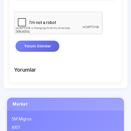
Yorum Gönder
Yorumlar
Market
5M Migros
A101