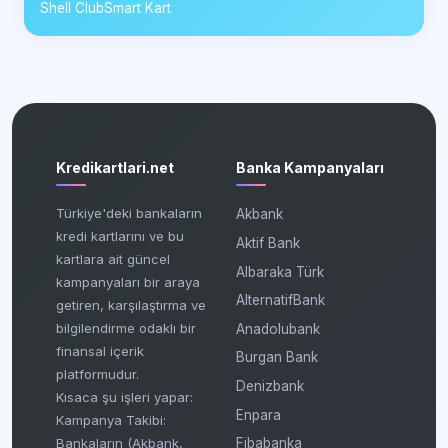
Shell ClubSmart Kart
Kredikartlari.net
Banka Kampanyaları
Türkiye'deki bankaların
Akbank
kredi kartlarını ve bu
Aktif Bank
kartlara ait güncel
Albaraka Türk
kampanyaları bir araya
AlternatifBank
getiren, karşılaştırma ve
bilgilendirme odaklı bir
Anadolubank
finansal içerik
Burgan Bank
platformudur.
Denizbank
Kısaca şu işleri yapar:
Enpara
Kampanya Takibi:
Fibabanka
Bankaların (Akbank,