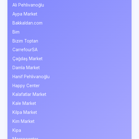
Ali Pehlivanoğlu
Aypa Market
Bakkaldan.com
Bim
Bizim Toptan
CarrefourSA
Çağdaş Market
Damla Market
Hanif Pehlivanoğlu
Happy Center
Kalafatlar Market
Kale Market
Kilpa Market
Kim Market
Kipa