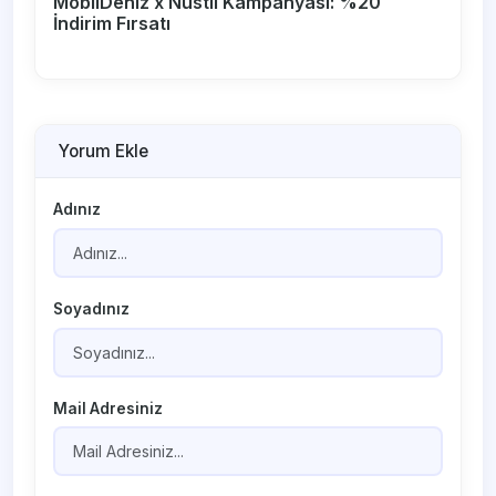
MobilDeniz x Nustil Kampanyası: %20
İndirim Fırsatı
Yorum Ekle
Adınız
Soyadınız
Mail Adresiniz