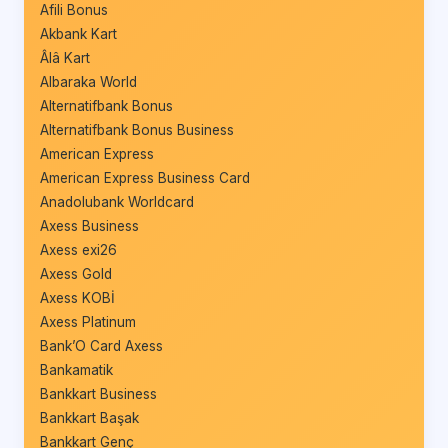
Afili Bonus
Akbank Kart
Âlâ Kart
Albaraka World
Alternatifbank Bonus
Alternatifbank Bonus Business
American Express
American Express Business Card
Anadolubank Worldcard
Axess Business
Axess exi26
Axess Gold
Axess KOBİ
Axess Platinum
Bank’O Card Axess
Bankamatik
Bankkart Business
Bankkart Başak
Bankkart Genç