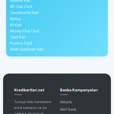
Aytemiz Kart
BP Club Card
CarrefourSA Kart
Kartuş
Ki! Kart
Money Club Card
Opet Kart
Positive Card
Shell ClubSmart Kart
Kredikartlari.net
Banka Kampanyaları
Türkiye'deki bankaların
Akbank
kredi kartlarını ve bu
Aktif Bank
kartlara ait güncel