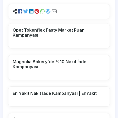
Opet Tokenflex Fasty Market Puan
Kampanyası
Magnolia Bakery'de %10 Nakit İade
Kampanyası
En Yakıt Nakit İade Kampanyası | EnYakıt