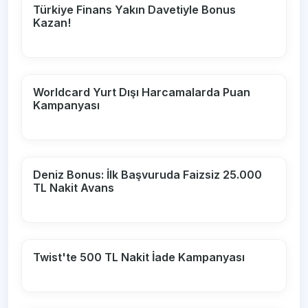
Türkiye Finans Yakın Davetiyle Bonus
Kazan!
Worldcard Yurt Dışı Harcamalarda Puan
Kampanyası
Deniz Bonus: İlk Başvuruda Faizsiz 25.000
TL Nakit Avans
Twist'te 500 TL Nakit İade Kampanyası