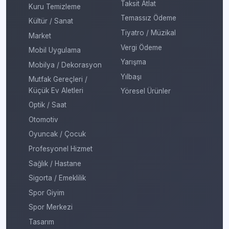
Taksit Atlat
Kuru Temizleme
Temassız Ödeme
Kültür / Sanat
Tiyatro / Müzikal
Market
Vergi Ödeme
Mobil Uygulama
Yarışma
Mobilya / Dekorasyon
Yılbaşı
Mutfak Gereçleri /
Küçük Ev Aletleri
Yöresel Ürünler
Optik / Saat
Otomotiv
Oyuncak / Çocuk
Profesyonel Hizmet
Sağlık / Hastane
Sigorta / Emeklilik
Spor Giyim
Spor Merkezi
Tasarım