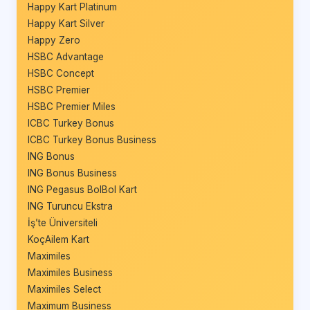
Happy Kart Platinum
Happy Kart Silver
Happy Zero
HSBC Advantage
HSBC Concept
HSBC Premier
HSBC Premier Miles
ICBC Turkey Bonus
ICBC Turkey Bonus Business
ING Bonus
ING Bonus Business
ING Pegasus BolBol Kart
ING Turuncu Ekstra
İş’te Üniversiteli
KoçAilem Kart
Maximiles
Maximiles Business
Maximiles Select
Maximum Business