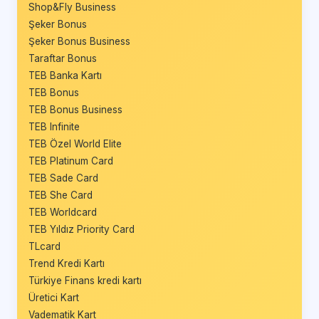
Shop&Fly Business
Şeker Bonus
Şeker Bonus Business
Taraftar Bonus
TEB Banka Kartı
TEB Bonus
TEB Bonus Business
TEB Infinite
TEB Özel World Elite
TEB Platinum Card
TEB Sade Card
TEB She Card
TEB Worldcard
TEB Yıldız Priority Card
TLcard
Trend Kredi Kartı
Türkiye Finans kredi kartı
Üretici Kart
Vadematik Kart