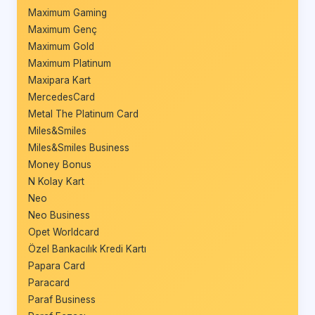
Maximum Gaming
Maximum Genç
Maximum Gold
Maximum Platinum
Maxipara Kart
MercedesCard
Metal The Platinum Card
Miles&Smiles
Miles&Smiles Business
Money Bonus
N Kolay Kart
Neo
Neo Business
Opet Worldcard
Özel Bankacılık Kredi Kartı
Papara Card
Paracard
Paraf Business