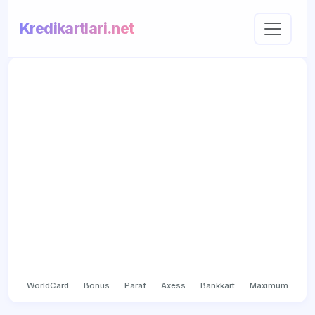
Kredikartlari.net
WorldCard
Bonus
Paraf
Axess
Bankkart
Maximum