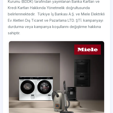
Kurumu (BDDK) tarafından yayımlanan Banka Kartları ve
Kredi Kartları Hakkında Yönetmelik doğrultusunda
belirlenmektedir. Türkiye İş Bankası A.Ş. ve Miele Elektrikli
Ev Aletleri Dış Ticaret ve Pazarlama LTD. ŞTİ. kampanyayı
durdurma veya kampanya koşullarını değiştirme hakkına
sahiptir.