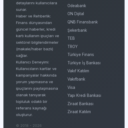
detaylarını kullanıcılara
Odeabank
sunar.
ON Dijital
Haber ve Rehberlik:
QNB Finansbank
Finans dünyasından
güncel haberler, kredi
Şekerbank
kartı kullanım ipuçları ve
TEB
sektörel bilgilendirmeler
TROY
(makale/haber bazlı)
Türkiye Finans
sağlar.
Kullanıcı Deneyimi:
Türkiye İş Bankası
Kullanıcıların kartlar ve
Vakıf Katılım
kampanyalar hakkında
Vakıfbank
yorum yapmasına ve
Visa
ipuçlarını paylaşmasına
olanak tanıyarak
Yapı Kredi Bankası
topluluk odaklı bir
Ziraat Bankası
referans kaynağı
Ziraat Katılım
oluşturur.
© 2018 - 2026