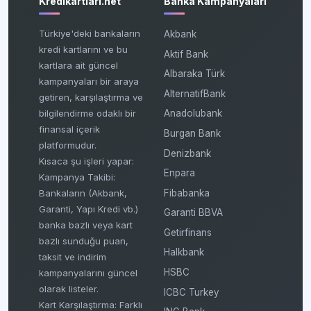
Kredikartlari.net
Banka Kampanyaları
Türkiye'deki bankaların
Akbank
kredi kartlarını ve bu
Aktif Bank
kartlara ait güncel
Albaraka Türk
kampanyaları bir araya
AlternatifBank
getiren, karşılaştırma ve
bilgilendirme odaklı bir
Anadolubank
finansal içerik
Burgan Bank
platformudur.
Denizbank
Kısaca şu işleri yapar:
Enpara
Kampanya Takibi:
Fibabanka
Bankaların (Akbank,
Garanti, Yapı Kredi vb.)
Garanti BBVA
banka bazlı veya kart
Getirfinans
bazlı sunduğu puan,
Halkbank
taksit ve indirim
HSBC
kampanyalarını güncel
olarak listeler.
ICBC Turkey
Kart Karşılaştırma: Farklı