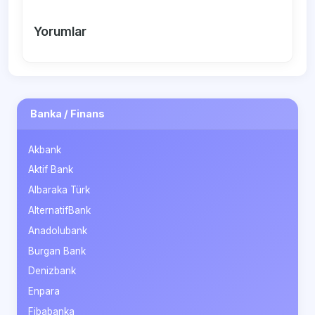
Yorumlar
Banka / Finans
Akbank
Aktif Bank
Albaraka Türk
AlternatifBank
Anadolubank
Burgan Bank
Denizbank
Enpara
Fibabanka