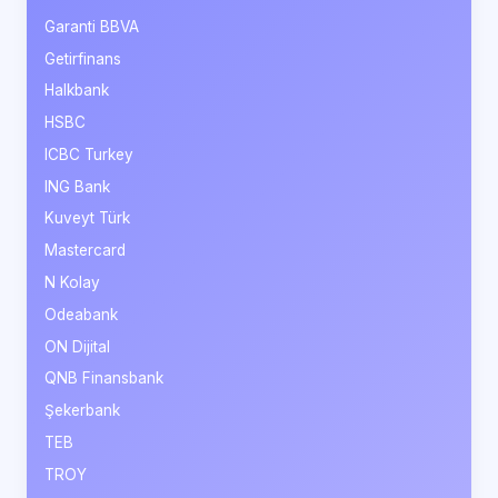
Garanti BBVA
Getirfinans
Halkbank
HSBC
ICBC Turkey
ING Bank
Kuveyt Türk
Mastercard
N Kolay
Odeabank
ON Dijital
QNB Finansbank
Şekerbank
TEB
TROY