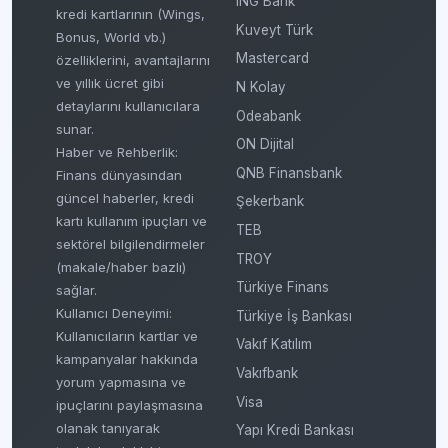
ING Bank
kredi kartlarının (Wings,
Kuveyt Türk
Bonus, World vb.)
Mastercard
özelliklerini, avantajlarını
ve yıllık ücret gibi
N Kolay
detaylarını kullanıcılara
Odeabank
sunar.
ON Dijital
Haber ve Rehberlik:
QNB Finansbank
Finans dünyasından
güncel haberler, kredi
Şekerbank
kartı kullanım ipuçları ve
TEB
sektörel bilgilendirmeler
TROY
(makale/haber bazlı)
Türkiye Finans
sağlar.
Kullanıcı Deneyimi:
Türkiye İş Bankası
Kullanıcıların kartlar ve
Vakıf Katılım
kampanyalar hakkında
Vakıfbank
yorum yapmasına ve
Visa
ipuçlarını paylaşmasına
olanak tanıyarak
Yapı Kredi Bankası