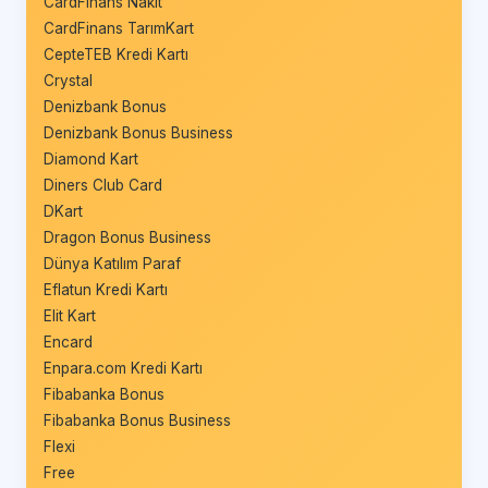
CardFinans Nakit
CardFinans TarımKart
CepteTEB Kredi Kartı
Crystal
Denizbank Bonus
Denizbank Bonus Business
Diamond Kart
Diners Club Card
DKart
Dragon Bonus Business
Dünya Katılım Paraf
Eflatun Kredi Kartı
Elit Kart
Encard
Enpara.com Kredi Kartı
Fibabanka Bonus
Fibabanka Bonus Business
Flexi
Free