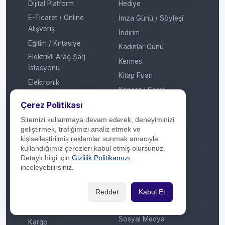
Dijital Platform
Hediye
E-Ticaret / Online
İmza Günü / Söyleşi
Alışveriş
İndirim
Eğitim / Kırtasiye
Kadınlar Günü
Elektrikli Araç Şarj
Kermes
İstasyonu
Kitap Fuarı
Elektronik
Konser / Sergi
Enerji
Çerez Politikası
Kredi
Ev Tekstili
Mobil Ödeme
Sitemizi kullanmaya devam ederek, deneyiminizi
Genel
geliştirmek, trafiğimizi analiz etmek ve
MTV
kişiselleştirilmiş reklamlar sunmak amacıyla
Giyim / Tekstil
Otomatik Ödeme
kullandığımız çerezleri kabul etmiş olursunuz.
Havayolu / Havalimanı
Detaylı bilgi için
Gizlilik Politikamızı
Öğretmenler Günü
inceleyebilirsiniz.
Isıtma / Soğutma
Puan
İletişim Operatörü
Ramazan
Reddet
Kabul Et
Kafe / Restoran / Fast
Sevgililer Günü
Food / Gıda
Sosyal Medya
Kargo