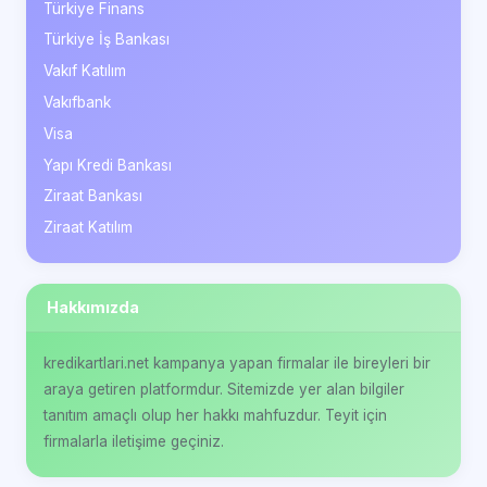
Türkiye Finans
Türkiye İş Bankası
Vakıf Katılım
Vakıfbank
Visa
Yapı Kredi Bankası
Ziraat Bankası
Ziraat Katılım
Hakkımızda
kredikartlari.net kampanya yapan firmalar ile bireyleri bir
araya getiren platformdur. Sitemizde yer alan bilgiler
tanıtım amaçlı olup her hakkı mahfuzdur. Teyit için
firmalarla iletişime geçiniz.