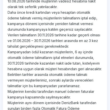
10.08.2026 tarihinde müşterinin vadesiz hesabına nakit
olarak tek seferlik yatırılacaktır.
Daha önce kredi kartından veya hesaptan otomatik
ödeme talimatı vermiş müşterilerin talimatlarını iptal edip,
kampanya dönemi içerisinde yeniden talimat vermesi
durumunda kampanyaya katılım geçersiz sayılacaktır.
Verilen talimatların 30.11.2026 tarihine kadar geçerli olması
ve 01.06.2026 – 30.11.2026 tarihleri arasında en az 3 kez
tahsilat gerçekleşmesi gerekmektedir.
Kampanyadan ödül kazanan müşterilerin, 6 ay içinde
otomatik ödeme talimatlarını iptal etmeleri durumunda,
30.11.2026 tarihinde kazanılan nakit iade tutarı, kıstelyevm
hesabına uygun olarak müşteri hesabından geri alınacaktır.
Belirtilen tarihler arasında otomatik ödeme talimatı
vermeyen müşterilerimiz, sonraki aylarda verecekleri
talimatlar için bu kampanyadan yararlanamaz.
Müşterinin kendisi tarafından manuel ödenen faturalar
kampanya kapsamında sayılmayacaktır.
Müşterinin aynı dönem içerisinde DenizBank tarafından
sunulan birden fazla Otomatik Fatura Ödeme