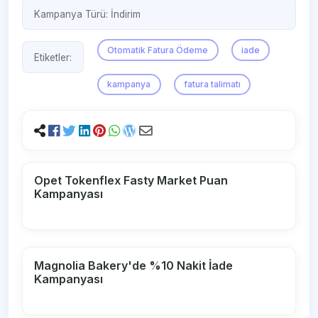
Kampanya Türü:
İndirim
Otomatik Fatura Ödeme
iade
Etiketler:
kampanya
fatura talimatı
Opet Tokenflex Fasty Market Puan
Kampanyası
Magnolia Bakery'de %10 Nakit İade
Kampanyası