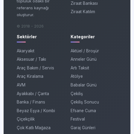
topluluk odaklı bir
Ziraat Bankası
referans kaynağı
Ziraat Katılım
oluşturur.
© 2018 - 2026
Sektörler
Kategoriler
Akaryakıt
Aktüel / Broşür
Aksesuar / Takı
Anneler Günü
Araç Bakım / Servis
Artı Taksit
Araç Kiralama
Atölye
AVM
Babalar Günü
Ayakkabı / Çanta
Çekiliş
Banka / Finans
Çekiliş Sonucu
Beyaz Eşya / Kombi
Efsane Cuma
Çiçekçilik
Festival
Çok Katlı Mağaza
Garaj Günleri