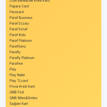
Özel Bankacılık Kredi Kartı
Papara Card
Paracard
Paraf Business
Paraf Eczacı
Paraf Esnaf
Paraf Kobi
Paraf Platinum
ParafGenç
Parafly
Parafly Platinum
Parafree
Play
Play Nakit
Play TLcard
Privia Kredi Kartı
QNB First
QNB Miles&Smiles
Sağlam Kart