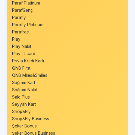
Paraf Platinum
ParafGenç
Parafly
Parafly Platinum
Parafree
Play
Play Nakit
Play TLcard
Privia Kredi Kartı
QNB First
QNB Miles&Smiles
Sağlam Kart
Sağlam Nakit
Sale Plus
Seyyah Kart
Shop&Fly
Shop&Fly Business
Şeker Bonus
Şeker Bonus Business