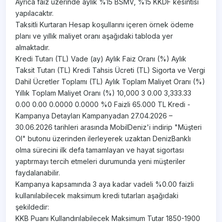
Ayrıca faiz üzerinde aylık %15 BSMV, %15 KKDF kesintisi
yapılacaktır.
Taksitli Kurtaran Hesap koşullarını içeren örnek ödeme
planı ve yıllık maliyet oranı aşağıdaki tabloda yer
almaktadır.
Kredi Tutarı (TL) Vade (ay) Aylık Faiz Oranı (%) Aylık
Taksit Tutarı (TL) Kredi Tahsis Ücreti (TL) Sigorta ve Vergi
Dahil Ücretler Toplamı (TL) Aylık Toplam Maliyet Oranı (%)
Yıllık Toplam Maliyet Oranı (%) 10,000 3 0.00 3,333.33
0.00 0.00 0.0000 0.0000 %0 Faizli 65.000 TL Kredi -
Kampanya Detayları Kampanyadan 27.04.2026 –
30.06.2026 tarihleri arasında MobilDeniz'i indirip "Müşteri
Ol" butonu üzerinden ilerleyerek uzaktan DenizBanklı
olma sürecini ilk defa tamamlayan ve hayat sigortası
yaptırmayı tercih etmeleri durumunda yeni müşteriler
faydalanabilir.
Kampanya kapsamında 3 aya kadar vadeli %0.00 faizli
kullanılabilecek maksimum kredi tutarları aşağıdaki
şekildedir:
KKB Puanı Kullandırılabilecek Maksimum Tutar 1850-1900