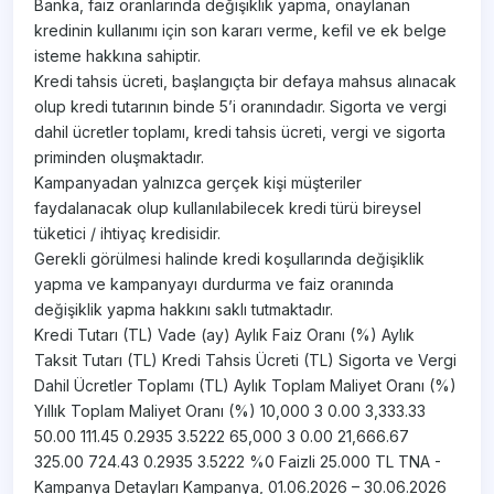
Banka, faiz oranlarında değişiklik yapma, onaylanan
kredinin kullanımı için son kararı verme, kefil ve ek belge
isteme hakkına sahiptir.
Kredi tahsis ücreti, başlangıçta bir defaya mahsus alınacak
olup kredi tutarının binde 5’i oranındadır. Sigorta ve vergi
dahil ücretler toplamı, kredi tahsis ücreti, vergi ve sigorta
priminden oluşmaktadır.
Kampanyadan yalnızca gerçek kişi müşteriler
faydalanacak olup kullanılabilecek kredi türü bireysel
tüketici / ihtiyaç kredisidir.
Gerekli görülmesi halinde kredi koşullarında değişiklik
yapma ve kampanyayı durdurma ve faiz oranında
değişiklik yapma hakkını saklı tutmaktadır.
Kredi Tutarı (TL) Vade (ay) Aylık Faiz Oranı (%) Aylık
Taksit Tutarı (TL) Kredi Tahsis Ücreti (TL) Sigorta ve Vergi
Dahil Ücretler Toplamı (TL) Aylık Toplam Maliyet Oranı (%)
Yıllık Toplam Maliyet Oranı (%) 10,000 3 0.00 3,333.33
50.00 111.45 0.2935 3.5222 65,000 3 0.00 21,666.67
325.00 724.43 0.2935 3.5222 %0 Faizli 25.000 TL TNA -
Kampanya Detayları Kampanya, 01.06.2026 – 30.06.2026