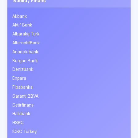
Banka / Finans
Akbank
Aktif Bank
Albaraka Türk
AlternatifBank
Anadolubank
Burgan Bank
Denizbank
Enpara
Fibabanka
Garanti BBVA
Getirfinans
Halkbank
HSBC
ICBC Turkey