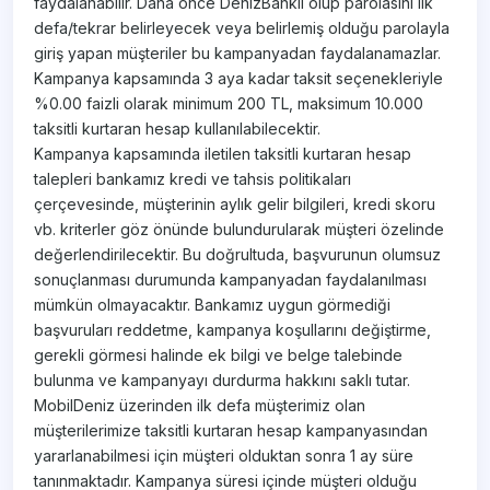
faydalanabilir. Daha önce DenizBanklı olup parolasını ilk
defa/tekrar belirleyecek veya belirlemiş olduğu parolayla
giriş yapan müşteriler bu kampanyadan faydalanamazlar.
Kampanya kapsamında 3 aya kadar taksit seçenekleriyle
%0.00 faizli olarak minimum 200 TL, maksimum 10.000
taksitli kurtaran hesap kullanılabilecektir.
Kampanya kapsamında iletilen taksitli kurtaran hesap
talepleri bankamız kredi ve tahsis politikaları
çerçevesinde, müşterinin aylık gelir bilgileri, kredi skoru
vb. kriterler göz önünde bulundurularak müşteri özelinde
değerlendirilecektir. Bu doğrultuda, başvurunun olumsuz
sonuçlanması durumunda kampanyadan faydalanılması
mümkün olmayacaktır. Bankamız uygun görmediği
başvuruları reddetme, kampanya koşullarını değiştirme,
gerekli görmesi halinde ek bilgi ve belge talebinde
bulunma ve kampanyayı durdurma hakkını saklı tutar.
MobilDeniz üzerinden ilk defa müşterimiz olan
müşterilerimize taksitli kurtaran hesap kampanyasından
yararlanabilmesi için müşteri olduktan sonra 1 ay süre
tanınmaktadır. Kampanya süresi içinde müşteri olduğu