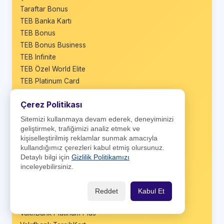
Taraftar Bonus
TEB Banka Kartı
TEB Bonus
TEB Bonus Business
TEB Infinite
TEB Özel World Elite
TEB Platinum Card
TEB Sade Card
Çerez Politikası
TEB She Card
TEB Worldcard
Sitemizi kullanmaya devam ederek, deneyiminizi
geliştirmek, trafiğimizi analiz etmek ve
TEB Yıldız Priority Card
kişiselleştirilmiş reklamlar sunmak amacıyla
TLcard
kullandığımız çerezleri kabul etmiş olursunuz.
Trend Kredi Kartı
Detaylı bilgi için
Gizlilik Politikamızı
Türkiye Finans kredi kartı
inceleyebilirsiniz.
Üretici Kart
Vadematik Kart
Reddet
Kabul Et
VakıfBank BusinessCard
VakıfBank Platinum Plus