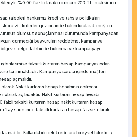
kleriyle %0.00 faizli olarak minimum 200 TL, maksimum
ap talepleri bankamız kredi ve tahsis politikaları
edi skoru vb. kriterler göz önünde bulundurularak müşteri
 başvurunun olumsuz sonuçlanması durumunda kampanyadan
uygun görmediği başvuruları reddetme, kampanya
ek bilgi ve belge talebinde bulunma ve kampanyayı
şterilerimize taksitli kurtaran hesap kampanyasından
 süre tanınmaktadır. Kampanya süresi içinde müşteri
 hesap açmalıdır.
li olarak Nakit kurtaran hesap hesabının açılması
i olarak açılacaktır. Nakit kurtaran hesap hesabı
faizli taksitli kurtaran hesap nakit kurtaran hesap
nra 1 ay süresince taksitli kurtaran hesap faizsiz olarak
anabilir. Kullanılabilecek kredi türü bireysel tüketici /