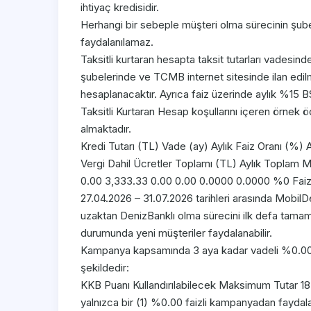
ihtiyaç kredisidir.
Herhangi bir sebeple müşteri olma sürecinin 
faydalanılamaz.
Taksitli kurtaran hesapta taksit tutarları vades
şubelerinde ve TCMB internet sitesinde ilan edilm
hesaplanacaktır. Ayrıca faiz üzerinde aylık %15 
Taksitli Kurtaran Hesap koşullarını içeren örnek ö
almaktadır.
Kredi Tutarı (TL) Vade (ay) Aylık Faiz Oranı (%) A
Vergi Dahil Ücretler Toplamı (TL) Aylık Toplam M
0.00 3,333.33 0.00 0.00 0.0000 0.0000 %0 Faiz
27.04.2026 – 31.07.2026 tarihleri arasında MobilDe
uzaktan DenizBanklı olma sürecini ilk defa tamam
durumunda yeni müşteriler faydalanabilir.
Kampanya kapsamında 3 aya kadar vadeli %0.00 fa
şekildedir:
KKB Puanı Kullandırılabilecek Maksimum Tutar 1
yalnızca bir (1) %0.00 faizli kampanyadan faydalan