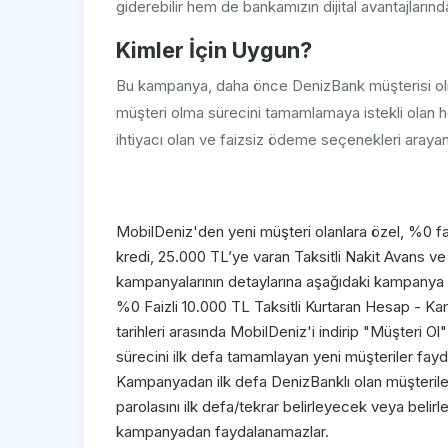
giderebilir hem de bankamızın dijital avantajlarında
Kimler İçin Uygun?
Bu kampanya, daha önce DenizBank müşterisi ol
müşteri olma sürecini tamamlamaya istekli olan he
ihtiyacı olan ve faizsiz ödeme seçenekleri araya
MobilDeniz'den yeni müşteri olanlara özel, %0 fai
kredi, 25.000 TL’ye varan Taksitli Nakit Avans ve
kampanyalarının detaylarına aşağıdaki kampanya ba
%0 Faizli 10.000 TL Taksitli Kurtaran Hesap - 
tarihleri arasında MobilDeniz'i indirip "Müşteri 
sürecini ilk defa tamamlayan yeni müşteriler fayda
Kampanyadan ilk defa DenizBanklı olan müşteriler
parolasını ilk defa/tekrar belirleyecek veya belir
kampanyadan faydalanamazlar.