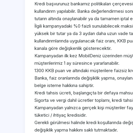
Kredi başvurunuz bankamız politikaları çerçeves
kullandırım yapılabilir. Banka değerlendirmesi son
tutarın altında onaylanabilir ya da tamamen iptal edi
İlgili kampanyadaki %0 faizli sunulabilecek maks
yüksek bir tutar ya da 3 aydan daha uzun vade t
kullandırımlarında uygulanacak faiz oranı, KKB 
kanala göre değişkenlik gösterecektir.
Kampanyadan ilk kez MobilDeniz üzerinden müşt
müşterilerimiz 1 ay süresince yararlanabilir.
1300 KKB puan ve altındaki müşterilere faizsiz k
Banka, faiz oranlarında değişiklik yapma, onaylana
belge isteme hakkına sahiptir.
Kredi tahsis ücreti, başlangıçta bir defaya mahsus 
Sigorta ve vergi dahil ücretler toplamı, kredi tahs
Kampanyadan yalnızca gerçek kişi müşteriler fayd
tüketici / ihtiyaç kredisidir.
Gerekli görülmesi halinde kredi koşullarında değ
değişiklik yapma hakkını saklı tutmaktadır.