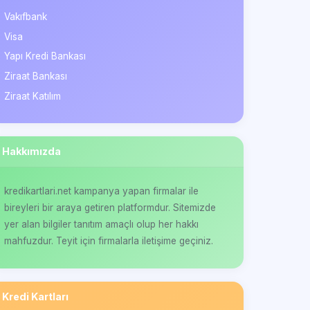
Vakıfbank
Visa
Yapı Kredi Bankası
Ziraat Bankası
Ziraat Katılım
Hakkımızda
kredikartlari.net kampanya yapan firmalar ile
bireyleri bir araya getiren platformdur. Sitemizde
yer alan bilgiler tanıtım amaçlı olup her hakkı
mahfuzdur. Teyit için firmalarla iletişime geçiniz.
Kredi Kartları