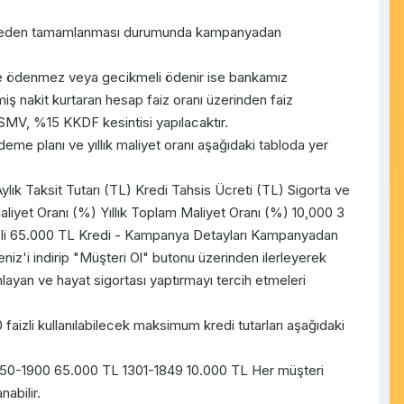
şubeden tamamlanması durumunda kampanyadan
inde ödenmez veya gecikmeli ödenir ise bankamız
iş nakit kurtaran hesap faiz oranı üzerinden faiz
BSMV, %15 KKDF kesintisi yapılacaktır.
deme planı ve yıllık maliyet oranı aşağıdaki tabloda yer
ylık Taksit Tutarı (TL) Kredi Tahsis Ücreti (TL) Sigorta ve
aliyet Oranı (%) Yıllık Toplam Maliyet Oranı (%) 10,000 3
li 65.000 TL Kredi - Kampanya Detayları Kampanyadan
niz'i indirip "Müşteri Ol" butonu üzerinden ilerleyerek
layan ve hayat sigortası yaptırmayı tercih etmeleri
izli kullanılabilecek maksimum kredi tutarları aşağıdaki
850-1900 65.000 TL 1301-1849 10.000 TL Her müşteri
abilir.