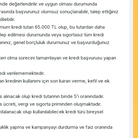
inde değerlendirilir ve uygun olması durumunda
rasında başvurunuz olumsuz sonuçlanabilir, talep ettiğiniz
lebilir.
imum kredi tutarı 65.000 TL olup, bu tutardan daha
alep edilmesi durumunda veya sigortasız tüm kredi
puanınız, genel borçluluk durumunuz ve başvurduğunuz
eri olma sürecini tamamlayan ve kredi başvurusu yapan
redi verilememektedir.
n kredinin kullanımı için son kararı verme, kefil ve ek
alınacak olup kredi tutarının binde 5’i oranındadır.
is ücreti, vergi ve sigorta priminden oluşmaktadır.
alanacak olup kullanılabilecek kredi türü bireysel
işiklik yapma ve kampanyayı durdurma ve faiz oranında