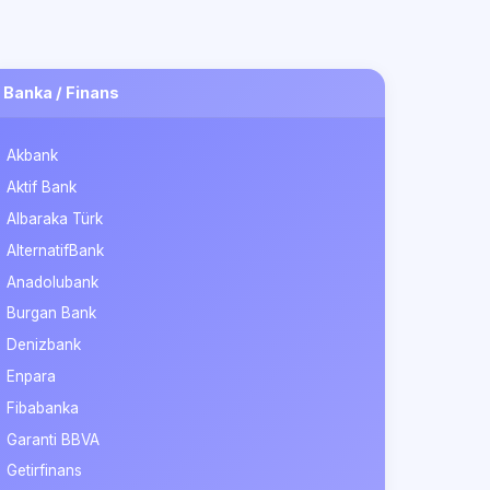
Banka / Finans
Akbank
Aktif Bank
Albaraka Türk
AlternatifBank
Anadolubank
Burgan Bank
Denizbank
Enpara
Fibabanka
Garanti BBVA
Getirfinans