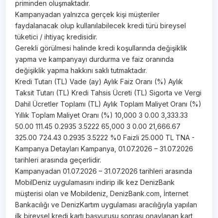
priminden oluşmaktadır.
Kampanyadan yalnızca gerçek kişi müşteriler
faydalanacak olup kullanılabilecek kredi türü bireysel
tüketici / ihtiyaç kredisidir.
Gerekli görülmesi halinde kredi koşullarında değişiklik
yapma ve kampanyayı durdurma ve faiz oranında
değişiklik yapma hakkını saklı tutmaktadır.
Kredi Tutarı (TL) Vade (ay) Aylık Faiz Oranı (%) Aylık
Taksit Tutarı (TL) Kredi Tahsis Ücreti (TL) Sigorta ve Vergi
Dahil Ücretler Toplamı (TL) Aylık Toplam Maliyet Oranı (%)
Yıllık Toplam Maliyet Oranı (%) 10,000 3 0.00 3,333.33
50.00 111.45 0.2935 3.5222 65,000 3 0.00 21,666.67
325.00 724.43 0.2935 3.5222 %0 Faizli 25.000 TL TNA -
Kampanya Detayları Kampanya, 01.07.2026 – 31.07.2026
tarihleri arasında geçerlidir.
Kampanyadan 01.07.2026 – 31.07.2026 tarihleri arasında
MobilDeniz uygulamasını indirip ilk kez DenizBank
müşterisi olan ve Mobildeniz, DenizBank.com, İnternet
Bankacılığı ve DenizKartım uygulaması aracılığıyla yapılan
ilk bireysel kredi kartı başvurusu sonrası onaylanan kart