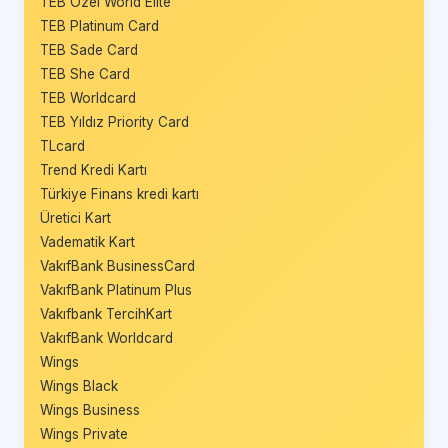
TEB Özel World Elite
TEB Platinum Card
TEB Sade Card
TEB She Card
TEB Worldcard
TEB Yıldız Priority Card
TLcard
Trend Kredi Kartı
Türkiye Finans kredi kartı
Üretici Kart
Vadematik Kart
VakıfBank BusinessCard
VakıfBank Platinum Plus
Vakıfbank TercihKart
VakıfBank Worldcard
Wings
Wings Black
Wings Business
Wings Private