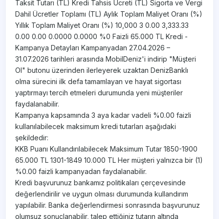
Taksit Tutarı (TL) Kredi Tahsis Ücreti (TL) Sigorta ve Vergi
Dahil Ücretler Toplamı (TL) Aylık Toplam Maliyet Oranı (%)
Yıllık Toplam Maliyet Oranı (%) 10,000 3 0.00 3,333.33
0.00 0.00 0.0000 0.0000 %0 Faizli 65.000 TL Kredi -
Kampanya Detayları Kampanyadan 27.04.2026 –
31.07.2026 tarihleri arasında MobilDeniz'i indirip "Müşteri
Ol" butonu üzerinden ilerleyerek uzaktan DenizBanklı
olma sürecini ilk defa tamamlayan ve hayat sigortası
yaptırmayı tercih etmeleri durumunda yeni müşteriler
faydalanabilir.
Kampanya kapsamında 3 aya kadar vadeli %0.00 faizli
kullanılabilecek maksimum kredi tutarları aşağıdaki
şekildedir:
KKB Puanı Kullandırılabilecek Maksimum Tutar 1850-1900
65.000 TL 1301-1849 10.000 TL Her müşteri yalnızca bir (1)
%0.00 faizli kampanyadan faydalanabilir.
Kredi başvurunuz bankamız politikaları çerçevesinde
değerlendirilir ve uygun olması durumunda kullandırım
yapılabilir. Banka değerlendirmesi sonrasında başvurunuz
olumsuz sonuçlanabilir, talep ettiğiniz tutarın altında