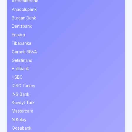
AlternatifBank
Anadolubank
Burgan Bank
Denizbank
Enpara
Fibabanka
Garanti BBVA
Getirfinans
Halkbank
HSBC
ICBC Turkey
ING Bank
Kuveyt Türk
Mastercard
N Kolay
Odeabank