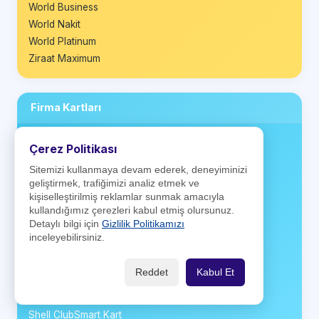
World Business
World Nakit
World Platinum
Ziraat Maximum
Firma Kartları
A Card
Çerez Politikası
Antares Kart
Sitemizi kullanmaya devam ederek, deneyiminizi
Aytemiz Kart
geliştirmek, trafiğimizi analiz etmek ve
BP Club Card
kişiselleştirilmiş reklamlar sunmak amacıyla
kullandığımız çerezleri kabul etmiş olursunuz.
CarrefourSA Kart
Detaylı bilgi için
Gizlilik Politikamızı
Kartuş
inceleyebilirsiniz.
Ki! Kart
Money Club Card
Reddet
Kabul Et
Opet Kart
Positive Card
Shell ClubSmart Kart