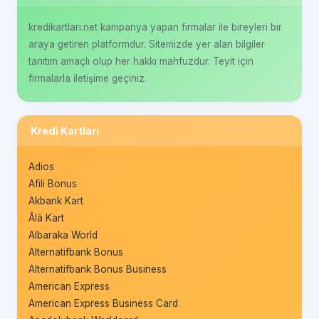
kredikartlari.net kampanya yapan firmalar ile bireyleri bir
araya getiren platformdur. Sitemizde yer alan bilgiler
tanıtım amaçlı olup her hakkı mahfuzdur. Teyit için
firmalarla iletişime geçiniz.
Kredi Kartları
Adios
Afili Bonus
Akbank Kart
Âlâ Kart
Albaraka World
Alternatifbank Bonus
Alternatifbank Bonus Business
American Express
American Express Business Card