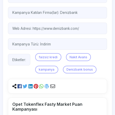
Kampanya Katılan Firma(lar):
Denizbank
Web Adresi:
https://www.denizbank.com/
Kampanya Türü:
İndirim
faizsiz kredi
Nakit Avans
Etiketler:
kampanya
Denizbank bonus
Opet Tokenflex Fasty Market Puan
Kampanyası