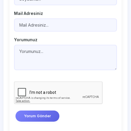
Mail Adresiniz
Yorumunuz
Yorum Gönder