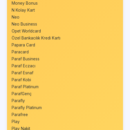
Money Bonus
N Kolay Kart
Neo
Neo Business
Opet Worldcard
Özel Bankacılık Kredi Kartı
Papara Card
Paracard
Paraf Business
Paraf Eczacı
Paraf Esnaf
Paraf Kobi
Paraf Platinum
ParafGenç
Parafly
Parafly Platinum
Parafree
Play
Play Nakit