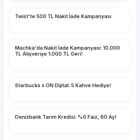
Twist'te 500 TL Nakit İade Kampanyası
Machka'da Nakit İade Kampanyası: 10.000
TL Alışverişe 1.000 TL Geri!
Starbucks x ON Dijital: 5 Kahve Hediye!
Denizbank Tarım Kredisi: %0 Faiz, 60 Ay!