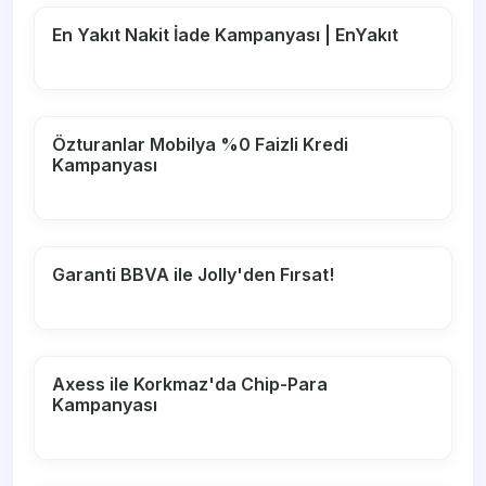
En Yakıt Nakit İade Kampanyası | EnYakıt
Özturanlar Mobilya %0 Faizli Kredi
Kampanyası
Garanti BBVA ile Jolly'den Fırsat!
Axess ile Korkmaz'da Chip-Para
Kampanyası