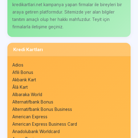
kredikartlari.net kampanya yapan firmalar ile bireyleri bir
araya getiren platformdur. Sitemizde yer alan bilgiler
tanıtım amaçlı olup her hakkı mahfuzdur. Teyit için
firmalarla iletişime geçiniz.
Kredi Kartları
Adios
Afili Bonus
Akbank Kart
Âlâ Kart
Albaraka World
Alternatifbank Bonus
Alternatifbank Bonus Business
American Express
American Express Business Card
Anadolubank Worldcard