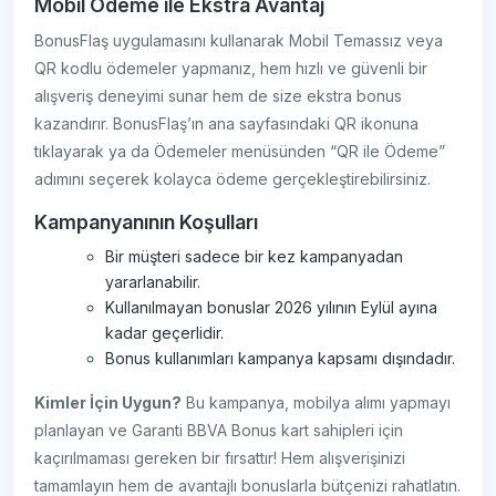
Mobil Ödeme ile Ekstra Avantaj
BonusFlaş uygulamasını kullanarak Mobil Temassız veya
QR kodlu ödemeler yapmanız, hem hızlı ve güvenli bir
alışveriş deneyimi sunar hem de size ekstra bonus
kazandırır. BonusFlaş’ın ana sayfasındaki QR ikonuna
tıklayarak ya da Ödemeler menüsünden “QR ile Ödeme”
adımını seçerek kolayca ödeme gerçekleştirebilirsiniz.
Kampanyanının Koşulları
Bir müşteri sadece bir kez kampanyadan
yararlanabilir.
Kullanılmayan bonuslar 2026 yılının Eylül ayına
kadar geçerlidir.
Bonus kullanımları kampanya kapsamı dışındadır.
Kimler İçin Uygun?
Bu kampanya, mobilya alımı yapmayı
planlayan ve Garanti BBVA Bonus kart sahipleri için
kaçırılmaması gereken bir fırsattır! Hem alışverişinizi
tamamlayın hem de avantajlı bonuslarla bütçenizi rahatlatın.