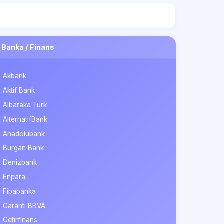
Banka / Finans
Akbank
Aktif Bank
Albaraka Türk
AlternatifBank
Anadolubank
Burgan Bank
Denizbank
Enpara
Fibabanka
Garanti BBVA
Getirfinans