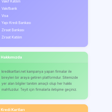
Vakıf Katılım
Vakıfbank
Visa
Yapı Kredi Bankası
Ziraat Bankası
Ziraat Katılım
Hakkımızda
kredikartlari.net kampanya yapan firmalar ile
bireyleri bir araya getiren platformdur. Sitemizde
yer alan bilgiler tanıtım amaçlı olup her hakkı
mahfuzdur. Teyit için firmalarla iletişime geçiniz.
Kredi Kartları