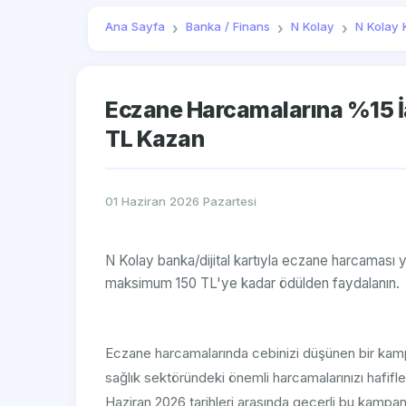
Ana Sayfa
Banka / Finans
N Kolay
N Kolay 
Eczane Harcamalarına %15 İad
TL Kazan
01 Haziran 2026 Pazartesi
N Kolay banka/dijital kartıyla eczane harcaması
maksimum 150 TL'ye kadar ödülden faydalanın.
Eczane harcamalarında cebinizi düşünen bir kampan
sağlık sektöründeki önemli harcamalarınızı hafiflet
Haziran 2026 tarihleri arasında geçerli bu kampa