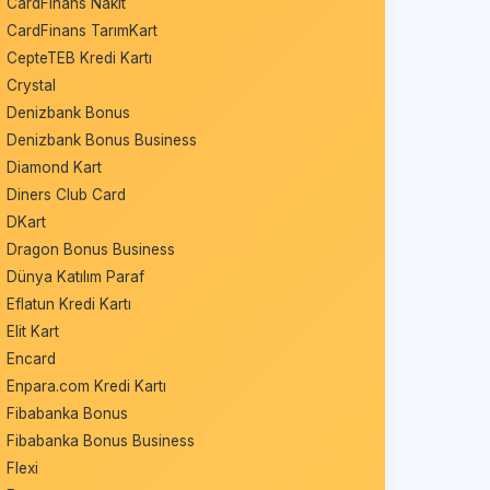
CardFinans Nakit
CardFinans TarımKart
CepteTEB Kredi Kartı
Crystal
Denizbank Bonus
Denizbank Bonus Business
Diamond Kart
Diners Club Card
DKart
Dragon Bonus Business
Dünya Katılım Paraf
Eflatun Kredi Kartı
Elit Kart
Encard
Enpara.com Kredi Kartı
Fibabanka Bonus
Fibabanka Bonus Business
Flexi