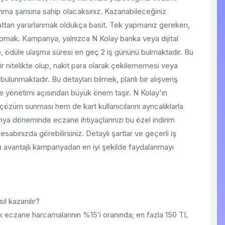
anma şansına sahip olacaksınız. Kazanabileceğiniz
ırsattan yararlanmak oldukça basit. Tek yapmanız gereken,
yapmak. Kampanya, yalnızca N Kolay banka veya dijital
up, ödüle ulaşma süresi en geç 2 iş gününü bulmaktadır. Bu
lir nitelikte olup, nakit para olarak çekilememesi veya
 bulunmaktadır. Bu detayları bilmek, planlı bir alışveriş
çe yönetimi açısından büyük önem taşır. N Kolay'ın
üm sunması hem de kart kullanıcılarını ayrıcalıklarla
nya döneminde eczane ihtiyaçlarınızı bu özel indirim
hesabınızda görebilirsiniz. Detaylı şartlar ve geçerli iş
 bu avantajlı kampanyadan en iyi şekilde faydalanmayı
ıl kazanılır?
cak eczane harcamalarının %15’i oranında; en fazla 150 TL