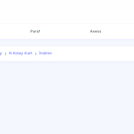
Paraf
Axess
ay
N Kolay Kart
İndirim