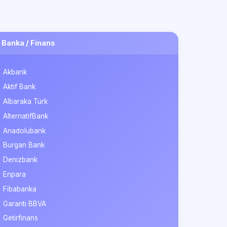
Banka / Finans
Akbank
Aktif Bank
Albaraka Türk
AlternatifBank
Anadolubank
Burgan Bank
Denizbank
Enpara
Fibabanka
Garanti BBVA
Getirfinans