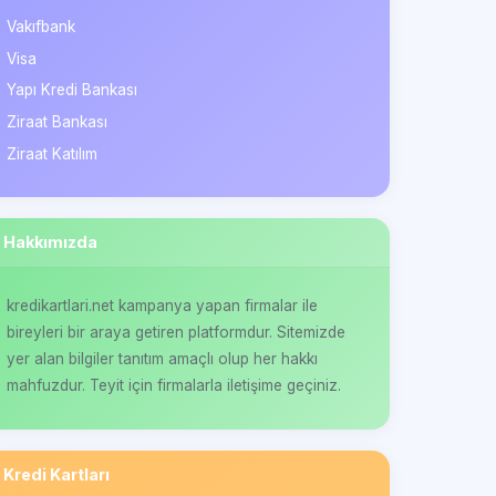
Vakıfbank
Visa
Yapı Kredi Bankası
Ziraat Bankası
Ziraat Katılım
Hakkımızda
kredikartlari.net kampanya yapan firmalar ile
bireyleri bir araya getiren platformdur. Sitemizde
yer alan bilgiler tanıtım amaçlı olup her hakkı
mahfuzdur. Teyit için firmalarla iletişime geçiniz.
Kredi Kartları