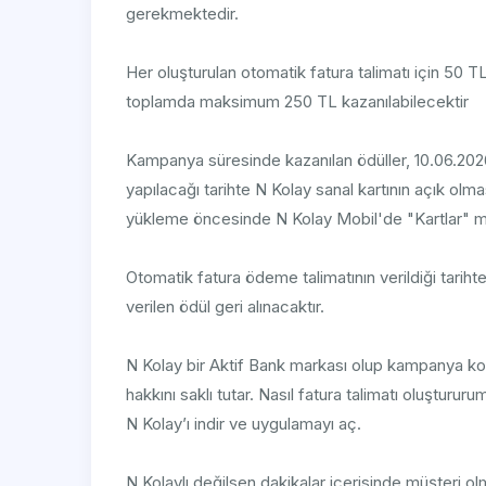
gerekmektedir.
Her oluşturulan otomatik fatura talimatı için 50
toplamda maksimum 250 TL kazanılabilecektir
Kampanya süresinde kazanılan ödüller, 10.06.2026
yapılacağı tarihte N Kolay sanal kartının açık olma
yükleme öncesinde N Kolay Mobil'de "Kartlar" me
Otomatik fatura ödeme talimatının verildiği tariht
verilen ödül geri alınacaktır.
N Kolay bir Aktif Bank markası olup kampanya k
hakkını saklı tutar. Nasıl fatura talimatı oluştururu
N Kolay’ı indir ve uygulamayı aç.
N Kolaylı değilsen dakikalar içerisinde müşteri ol