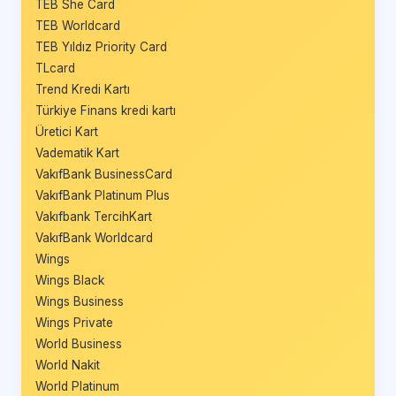
TEB She Card
TEB Worldcard
TEB Yıldız Priority Card
TLcard
Trend Kredi Kartı
Türkiye Finans kredi kartı
Üretici Kart
Vadematik Kart
VakıfBank BusinessCard
VakıfBank Platinum Plus
Vakıfbank TercihKart
VakıfBank Worldcard
Wings
Wings Black
Wings Business
Wings Private
World Business
World Nakit
World Platinum