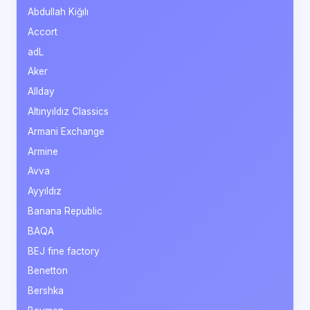
Abdullah Kiğılı
Accort
adL
Aker
Allday
Altınyıldız Classics
Armani Exchange
Armine
Avva
Ayyıldız
Banana Republic
BAQA
BEJ fine factory
Benetton
Bershka