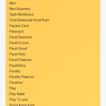
Neo
Neo Business
Opet Worldcard
Özel Bankacılık Kredi Kartı
Papara Card
Paracard
Paraf Business
Paraf Eczacı
Paraf Esnaf
Paraf Kobi
Paraf Platinum
ParafGenç
Parafly
Parafly Platinum
Parafree
Play
Play Nakit
Play TLcard
Privia Kredi Kartı