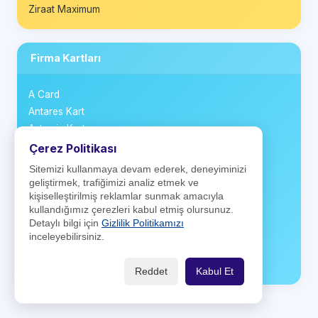
Ziraat Maximum
Firma Kartları
A Card
Antares Kart
Aytemiz Kart
BP Club Card
Çerez Politikası
CarrefourSA Kart
Sitemizi kullanmaya devam ederek, deneyiminizi
Kartuş
geliştirmek, trafiğimizi analiz etmek ve
Ki! Kart
kişiselleştirilmiş reklamlar sunmak amacıyla
kullandığımız çerezleri kabul etmiş olursunuz.
Money Club Card
Detaylı bilgi için
Gizlilik Politikamızı
Opet Kart
inceleyebilirsiniz.
Positive Card
Shell ClubSmart Kart
Reddet
Kabul Et