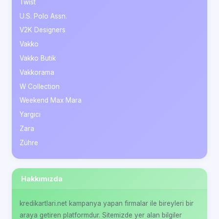
Twist
U.S. Polo Assn.
V2K Designers
Vakko
Vakko Butik
Vakkorama
W Collection
Weekend Max Mara
Yargıcı
Zara
Zühre
Hakkımızda
kredikartlari.net kampanya yapan firmalar ile bireyleri bir
araya getiren platformdur. Sitemizde yer alan bilgiler