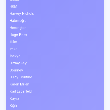
H&M
Harvey Nichols
Hatemoğlu
Hemington
Hugo Boss
İkiler
İmza
İpekyol
Jimmy Key
Journey
Juicy Couture
Karen Millen
Karl Lagerfeld
Kayra
Kiğılı