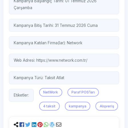
Kampanya Başlangıç Tarihi: 01 Temmuz 2026
Çarşamba
Kampanya Bitiş Tarihi: 31 Temmuz 2026 Cuma
Kampanya Katılan Firma(lar):
Network
Web Adresi:
https://www.network.com.tr/
Kampanya Türü:
Taksit Atlat
NetWork
Paraf POS’ları
Etiketler:
4 taksit
kampanya
Alışveriş