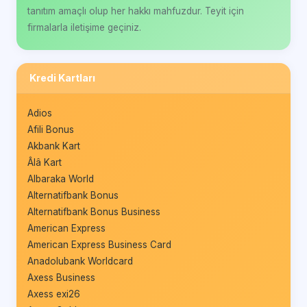
tanıtım amaçlı olup her hakkı mahfuzdur. Teyit için
firmalarla iletişime geçiniz.
Kredi Kartları
Adios
Afili Bonus
Akbank Kart
Âlâ Kart
Albaraka World
Alternatifbank Bonus
Alternatifbank Bonus Business
American Express
American Express Business Card
Anadolubank Worldcard
Axess Business
Axess exi26