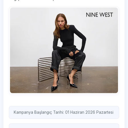
Kampanya Başlangıç Tarihi: 01 Haziran 2026 Pazartesi