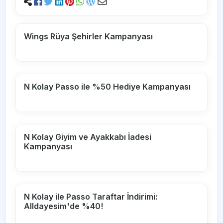
Wings Rüya Şehirler Kampanyası
N Kolay Passo ile %50 Hediye Kampanyası
N Kolay Giyim ve Ayakkabı İadesi
Kampanyası
N Kolay ile Passo Taraftar İndirimi:
Alldayesim'de %40!