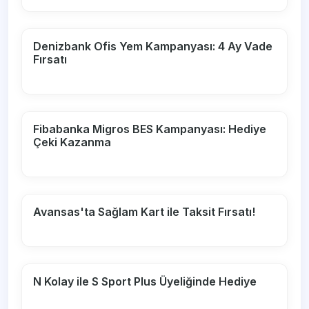
Denizbank Ofis Yem Kampanyası: 4 Ay Vade
Fırsatı
Fibabanka Migros BES Kampanyası: Hediye
Çeki Kazanma
Avansas'ta Sağlam Kart ile Taksit Fırsatı!
N Kolay ile S Sport Plus Üyeliğinde Hediye