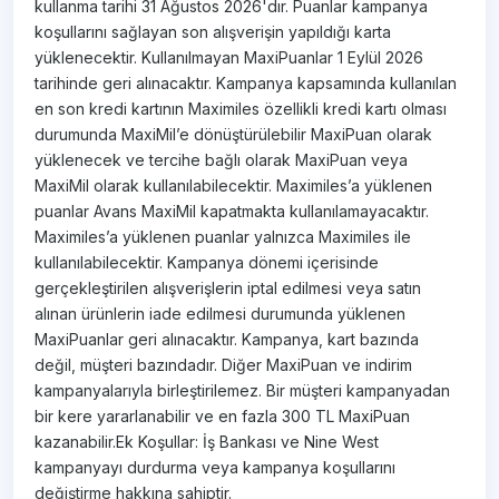
kullanma tarihi 31 Ağustos 2026'dır. Puanlar kampanya
koşullarını sağlayan son alışverişin yapıldığı karta
yüklenecektir. Kullanılmayan MaxiPuanlar 1 Eylül 2026
tarihinde geri alınacaktır. Kampanya kapsamında kullanılan
en son kredi kartının Maximiles özellikli kredi kartı olması
durumunda MaxiMil’e dönüştürülebilir MaxiPuan olarak
yüklenecek ve tercihe bağlı olarak MaxiPuan veya
MaxiMil olarak kullanılabilecektir. Maximiles’a yüklenen
puanlar Avans MaxiMil kapatmakta kullanılamayacaktır.
Maximiles’a yüklenen puanlar yalnızca Maximiles ile
kullanılabilecektir. Kampanya dönemi içerisinde
gerçekleştirilen alışverişlerin iptal edilmesi veya satın
alınan ürünlerin iade edilmesi durumunda yüklenen
MaxiPuanlar geri alınacaktır. Kampanya, kart bazında
değil, müşteri bazındadır. Diğer MaxiPuan ve indirim
kampanyalarıyla birleştirilemez. Bir müşteri kampanyadan
bir kere yararlanabilir ve en fazla 300 TL MaxiPuan
kazanabilir.Ek Koşullar: İş Bankası ve Nine West
kampanyayı durdurma veya kampanya koşullarını
değiştirme hakkına sahiptir.