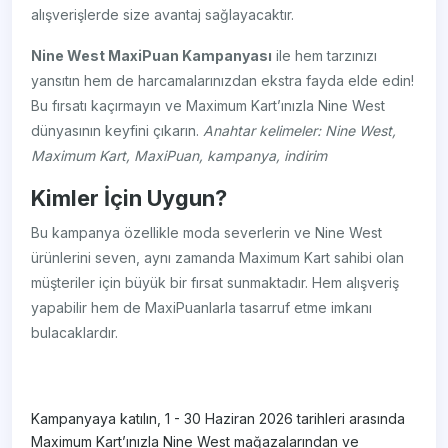
alışverişlerde size avantaj sağlayacaktır.
Nine West MaxiPuan Kampanyası
ile hem tarzınızı
yansıtın hem de harcamalarınızdan ekstra fayda elde edin!
Bu fırsatı kaçırmayın ve Maximum Kart’ınızla Nine West
dünyasının keyfini çıkarın.
Anahtar kelimeler: Nine West,
Maximum Kart, MaxiPuan, kampanya, indirim
Kimler İçin Uygun?
Bu kampanya özellikle moda severlerin ve Nine West
ürünlerini seven, aynı zamanda Maximum Kart sahibi olan
müşteriler için büyük bir fırsat sunmaktadır. Hem alışveriş
yapabilir hem de MaxiPuanlarla tasarruf etme imkanı
bulacaklardır.
Kampanyaya katılın, 1 - 30 Haziran 2026 tarihleri arasında
Maximum Kart’ınızla Nine West mağazalarından ve