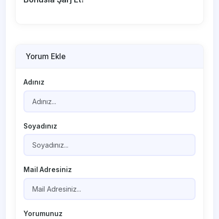
Yorum Ekle
Adınız
Soyadınız
Mail Adresiniz
Yorumunuz