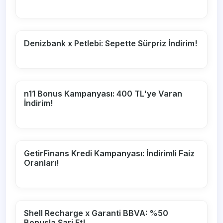
Denizbank x Petlebi: Sepette Sürpriz İndirim!
n11 Bonus Kampanyası: 400 TL'ye Varan
İndirim!
GetirFinans Kredi Kampanyası: İndirimli Faiz
Oranları!
Shell Recharge x Garanti BBVA: %50
Bonusla Şarj Et!