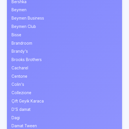
Bershka
Beymen
Beymen Business
Beymen Club
Bisse
Brandroom
Brandy's
Brooks Brothers
Cacharel
Centone
Colin's
Collezione
Çift Geyik Karaca
D’S damat
Dagi
Damat Tween