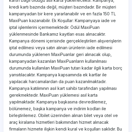
kartın bağlı olduğu asıl karta yüklenecektir. Kampanya,
kredi kartı bazında değil, müşteri bazındadır. Bir müşteri
kampanyadan bir kere yararlanabilir ve en fazla 150 TL
MaxiPuan kazanabilir. Ek Koşullar: Kampanyaya iade ve
iptal işlemlerini içermemektedir. Ödül MaxiPuan
yüklenmesinde Bankamız kayıtları esas alınacaktır.
Kampanya dönemi içerisinde gerçekleştirilen alışverişlerin
iptal edilmesi veya satın alınan ürünlerin iade edilmesi
durumunda yüklenen MaxiPuanlar geri alınacak olup,
kampanyadan kazanılan MaxiPuanların kullanılması
durumunda kullanılan MaxiPuan tutarı kadar ilgili karta borç
yansıtılacaktır. Kampanya kapsamında ek kartlar ile
yapılacak harcamalardan da puan kazanılmaktadır.
Kampanya katılımının asıl kart sahibi tarafından yapılması
gerekmektedir. MaxiPuan yüklemesi asıl karta
yapılmaktadır. Kampanya başkasına devredilemez,
bölünemez, başka kampanya ve indirim kodları ile
birleştirilemez. Obilet üzerinden alınan bilet veya otel ve
araç kiralama hizmetleri bakımından hizmet alınacak
firmaların hizmete ilişkin kendi kural ve koşulları saklıdır. Bu