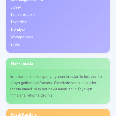
Sunny
Tamadres.com
Tokenflex
Trendyol
Woodpeckers
Yukko
Hakkımızda
kredikartlari.net kampanya yapan firmalar ile bireyleri bir
araya getiren platformdur. Sitemizde yer alan bilgiler
tanıtım amaçlı olup her hakkı mahfuzdur. Teyit için
firmalarla iletişime geçiniz.
Kredi Kartları