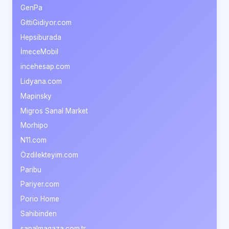
GenPa
GittiGidiyor.com
Hepsiburada
İmeceMobil
incehesap.com
Lidyana.com
Mapinsky
Migros Sanal Market
Morhipo
N11.com
Özdilekteyim.com
Paribu
Pariyer.com
Porio Home
Sahibinden
sanalmagaza.com.tr