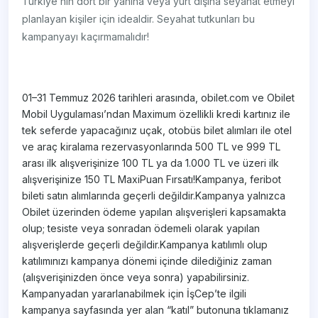
Türkiye’nin dört bir yanına veya yurt dışına seyahat etmeyi
planlayan kişiler için idealdir. Seyahat tutkunları bu
kampanyayı kaçırmamalıdır!
01–31 Temmuz 2026 tarihleri arasında, obilet.com ve Obilet
Mobil Uygulaması’ndan Maximum özellikli kredi kartınız ile
tek seferde yapacağınız uçak, otobüs bilet alımları ile otel
ve araç kiralama rezervasyonlarında 500 TL ve 999 TL
arası ilk alışverişinize 100 TL ya da 1.000 TL ve üzeri ilk
alışverişinize 150 TL MaxiPuan Fırsatı!Kampanya, feribot
bileti satın alımlarında geçerli değildir.Kampanya yalnızca
Obilet üzerinden ödeme yapılan alışverişleri kapsamakta
olup; tesiste veya sonradan ödemeli olarak yapılan
alışverişlerde geçerli değildir.Kampanya katılımlı olup
katılımınızı kampanya dönemi içinde dilediğiniz zaman
(alışverişinizden önce veya sonra) yapabilirsiniz.
Kampanyadan yararlanabilmek için İşCep’te ilgili
kampanya sayfasında yer alan “katıl” butonuna tıklamanız