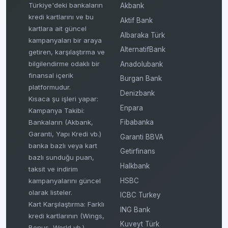
Türkiye'deki bankaların
Akbank
kredi kartlarını ve bu
Aktif Bank
kartlara ait güncel
Albaraka Türk
kampanyaları bir araya
AlternatifBank
getiren, karşılaştırma ve
bilgilendirme odaklı bir
Anadolubank
finansal içerik
Burgan Bank
platformudur.
Denizbank
Kısaca şu işleri yapar:
Enpara
Kampanya Takibi:
Fibabanka
Bankaların (Akbank,
Garanti, Yapı Kredi vb.)
Garanti BBVA
banka bazlı veya kart
Getirfinans
bazlı sunduğu puan,
Halkbank
taksit ve indirim
HSBC
kampanyalarını güncel
olarak listeler.
ICBC Turkey
Kart Karşılaştırma: Farklı
ING Bank
kredi kartlarının (Wings,
Kuveyt Türk
Bonus, World vb.)