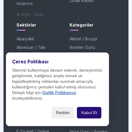
Ziraat Katılım
oluşturur.
© 2018 - 2026
Sektörler
Kategoriler
Akaryakıt
Aktüel / Broşür
Aksesuar / Takı
Anneler Günü
Araç Bakım / Servis
Artı Taksit
Çerez Politikası
Araç Kiralama
Atölye
Sitemizi kullanmaya devam ederek, deneyiminizi
AVM
Babalar Günü
geliştirmek, trafiğimizi analiz etmek ve
Ayakkabı / Çanta
Çekiliş
kişiselleştirilmiş reklamlar sunmak amacıyla
kullandığımız çerezleri kabul etmiş olursunuz.
Banka / Finans
Çekiliş Sonucu
Detaylı bilgi için
Gizlilik Politikamızı
Beyaz Eşya / Kombi
Efsane Cuma
inceleyebilirsiniz.
Çiçekçilik
Festival
Reddet
Kabul Et
Çok Katlı Mağaza
Garaj Günleri
Dijital Platform
Hediye
E-Ticaret / Online
İmza Günü / Söyleşi