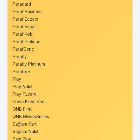
Paracard
Paraf Business
Paraf Eczacı
Paraf Esnaf
Paraf Kobi
Paraf Platinum
ParafGenç
Parafly
Parafly Platinum
Parafree
Play
Play Nakit
Play TLcard
Privia Kredi Kartı
QNB First
QNB Miles&Smiles
Sağlam Kart
Sağlam Nakit
Sale Plus