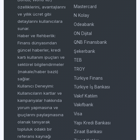
Mastercard
özelliklerini, avantajlarını
ve yıllık ücret gibi
N Kolay
detaylarını kullanıcılara
Odeabank
sunar.
ON Dijital
Haber ve Rehberlik:
QNB Finansbank
Finans dünyasından
güncel haberler, kredi
Şekerbank
kartı kullanım ipuçları ve
TEB
sektörel bilgilendirmeler
TROY
(makale/haber bazlı)
Türkiye Finans
sağlar.
Kullanıcı Deneyimi:
Türkiye İş Bankası
Kullanıcıların kartlar ve
Vakıf Katılım
kampanyalar hakkında
Vakıfbank
yorum yapmasına ve
Visa
ipuçlarını paylaşmasına
olanak tanıyarak
Yapı Kredi Bankası
topluluk odaklı bir
Ziraat Bankası
referans kaynağı