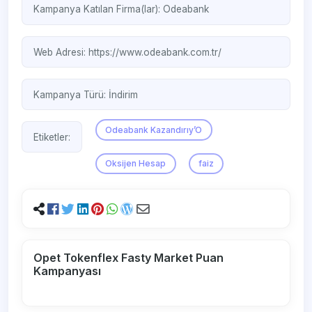
Kampanya Katılan Firma(lar):
Odeabank
Web Adresi:
https://www.odeabank.com.tr/
Kampanya Türü:
İndirim
Odeabank Kazandırıy’O
Etiketler:
Oksijen Hesap
faiz
Opet Tokenflex Fasty Market Puan
Kampanyası