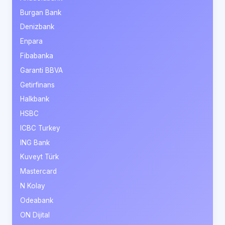
Burgan Bank
Denizbank
Enpara
Fibabanka
Garanti BBVA
Getirfinans
Halkbank
HSBC
ICBC Turkey
ING Bank
Kuveyt Türk
Mastercard
N Kolay
Odeabank
ON Dijital