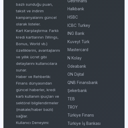
Getirfinans
bazlı sunduğu puan,
Halkbank
taksit ve indirim
HSBC
kampanyalarını güncel
olarak listeler.
ICBC Turkey
Kart Karşılaştırma: Farklı
ING Bank
kredi kartlarının (Wings,
Kuveyt Türk
Bonus, World vb.)
Mastercard
özelliklerini, avantajlarını
ve yıllık ücret gibi
N Kolay
detaylarını kullanıcılara
Odeabank
sunar.
ON Dijital
Haber ve Rehberlik:
QNB Finansbank
Finans dünyasından
güncel haberler, kredi
Şekerbank
kartı kullanım ipuçları ve
TEB
sektörel bilgilendirmeler
TROY
(makale/haber bazlı)
Türkiye Finans
sağlar.
Kullanıcı Deneyimi:
Türkiye İş Bankası