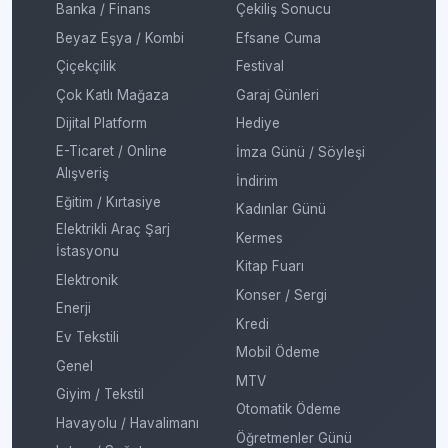
Banka / Finans
Çekiliş Sonucu
Beyaz Eşya / Kombi
Efsane Cuma
Çiçekçilik
Festival
Çok Katlı Mağaza
Garaj Günleri
Dijital Platform
Hediye
E-Ticaret / Online
İmza Günü / Söyleşi
Alışveriş
İndirim
Eğitim / Kırtasiye
Kadınlar Günü
Elektrikli Araç Şarj
Kermes
İstasyonu
Kitap Fuarı
Elektronik
Konser / Sergi
Enerji
Kredi
Ev Tekstili
Mobil Ödeme
Genel
MTV
Giyim / Tekstil
Otomatik Ödeme
Havayolu / Havalimanı
Öğretmenler Günü