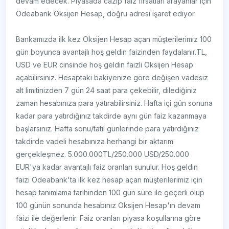
devam edecek. Piyasada cazip faiz fırsatları arayanlar için
Odeabank Oksijen Hesap, doğru adresi işaret ediyor.
Bankamızda ilk kez Oksijen Hesap açan müşterilerimiz 100
gün boyunca avantajlı hoş geldin faizinden faydalanır.​​ TL,
USD ve EUR cinsinde hoş geldin faizli Oksijen Hesap
açabilirsiniz. Hesaptaki bakiyenize göre değişen vadesiz
alt limitinizden 7 gün 24 saat para çekebilir, dilediğiniz
zaman hesabınıza para yatırabilirsiniz. Hafta içi gün sonuna
kadar para yatırdığınız takdirde aynı gün faiz kazanmaya
başlarsınız. Hafta sonu/tatil günlerinde para yatırdığınız
takdirde vadeli hesabınıza herhangi bir aktarım
gerçekleşmez. 5.000.000TL/250.000 USD/250.000
EUR'ya kadar avantajlı faiz oranları sunulur. Hoş geldin
faizi Odeabank'ta ilk kez hesap açan müşterilerimiz için
hesap tanımlama tarihinden 100 gün süre ile geçerli olup
100 günün sonunda hesabınız Oksijen Hesap'ın devam
faizi ile değerlenir. Faiz oranları piyasa koşullarına göre