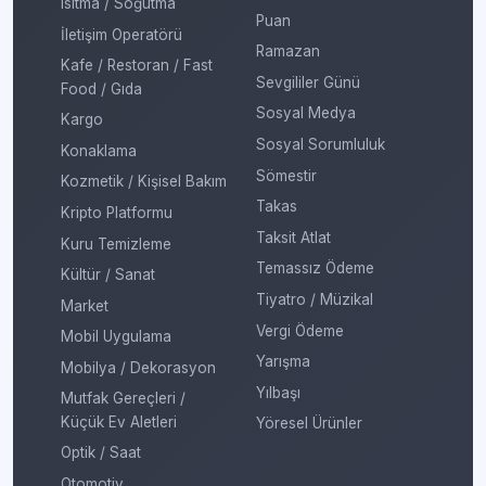
Isıtma / Soğutma
Puan
İletişim Operatörü
Ramazan
Kafe / Restoran / Fast
Sevgililer Günü
Food / Gıda
Sosyal Medya
Kargo
Sosyal Sorumluluk
Konaklama
Sömestir
Kozmetik / Kişisel Bakım
Takas
Kripto Platformu
Taksit Atlat
Kuru Temizleme
Temassız Ödeme
Kültür / Sanat
Tiyatro / Müzikal
Market
Vergi Ödeme
Mobil Uygulama
Yarışma
Mobilya / Dekorasyon
Yılbaşı
Mutfak Gereçleri /
Küçük Ev Aletleri
Yöresel Ürünler
Optik / Saat
Otomotiv