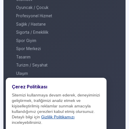
Oyuncak / Çocuk
Profesyonel Hizmet
Sağlık / Hastane
Sigorta / Emeklilik
Spor Giyim
Spor Merkezi
Tasarım
Turizm / Seyahat
Ulaşım
Veteriner / Pet Shop
Çerez Politikası
Yapı Marketi
Sitemizi kullanmaya devam ederek, deneyiminizi
Yurt Dışı / Duty Free
geliştirmek, trafiğimizi analiz etmek ve
kişiselleştirilmiş reklamlar sunmak amacıyla
Hakkımızda
kullandığımız çerezleri kabul etmiş olursunuz.
Detaylı bilgi için
Gizlilik Politikamızı
İletişim
inceleyebilirsiniz.