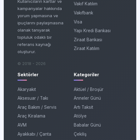
Kullanıcıların kartlar ve
Vakıf Katılım
kampanyalar hakkında
Vakıfbank
yorum yapmasına ve
Visa
ipuçlarını paylaşmasına
olanak tanıyarak
Yapı Kredi Bankası
topluluk odaklı bir
Ziraat Bankası
referans kaynağı
Ziraat Katılım
oluşturur.
© 2018 - 2026
Sektörler
Kategoriler
Akaryakıt
Aktüel / Broşür
Aksesuar / Takı
Anneler Günü
Araç Bakım / Servis
Artı Taksit
Araç Kiralama
Atölye
AVM
Babalar Günü
Ayakkabı / Çanta
Çekiliş