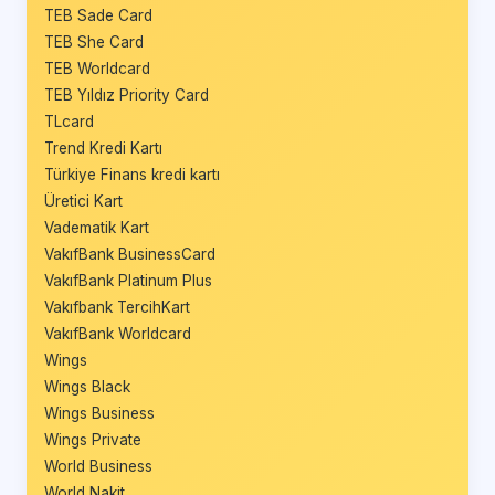
TEB Sade Card
TEB She Card
TEB Worldcard
TEB Yıldız Priority Card
TLcard
Trend Kredi Kartı
Türkiye Finans kredi kartı
Üretici Kart
Vadematik Kart
VakıfBank BusinessCard
VakıfBank Platinum Plus
Vakıfbank TercihKart
VakıfBank Worldcard
Wings
Wings Black
Wings Business
Wings Private
World Business
World Nakit