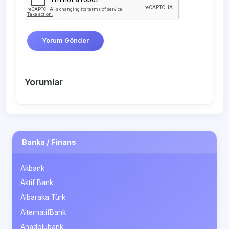
Yorum Gönder
Yorumlar
Banka / Finans
Akbank
Aktif Bank
Albaraka Türk
AlternatifBank
Anadolubank