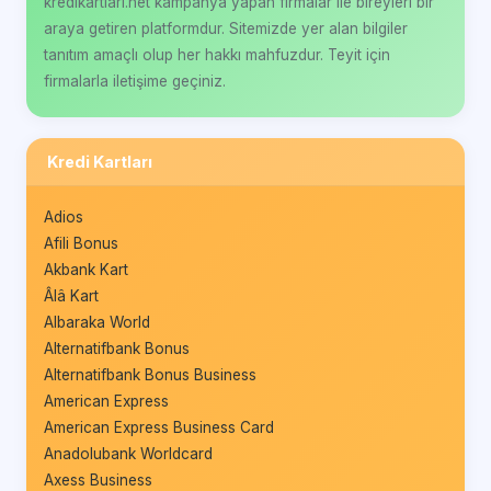
kredikartlari.net kampanya yapan firmalar ile bireyleri bir
araya getiren platformdur. Sitemizde yer alan bilgiler
tanıtım amaçlı olup her hakkı mahfuzdur. Teyit için
firmalarla iletişime geçiniz.
Kredi Kartları
Adios
Afili Bonus
Akbank Kart
Âlâ Kart
Albaraka World
Alternatifbank Bonus
Alternatifbank Bonus Business
American Express
American Express Business Card
Anadolubank Worldcard
Axess Business