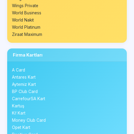
Wings Private
World Business
World Nakit
World Platinum
Ziraat Maximum
Firma Kartları
A Card
Antares Kart
Aytemiz Kart
BP Club Card
CarrefourSA Kart
Kartuş
Ki! Kart
Money Club Card
Opet Kart