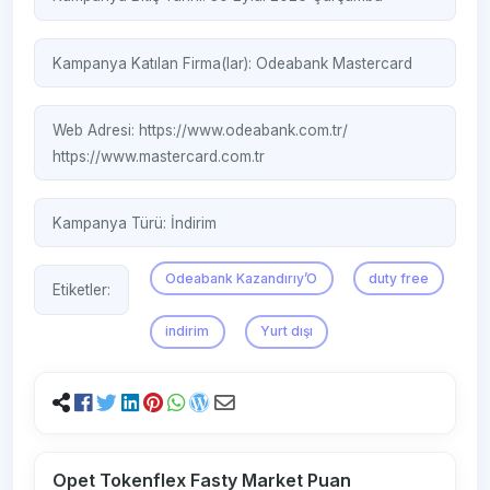
Kampanya Katılan Firma(lar):
Odeabank
Mastercard
Web Adresi:
https://www.odeabank.com.tr/
https://www.mastercard.com.tr
Kampanya Türü:
İndirim
Odeabank Kazandırıy’O
duty free
Etiketler:
indirim
Yurt dışı
Opet Tokenflex Fasty Market Puan