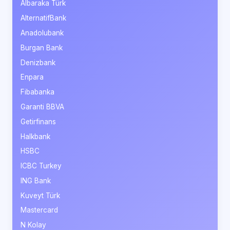
Albaraka Türk
AlternatifBank
Anadolubank
Burgan Bank
Denizbank
Enpara
Fibabanka
Garanti BBVA
Getirfinans
Halkbank
HSBC
ICBC Turkey
ING Bank
Kuveyt Türk
Mastercard
N Kolay