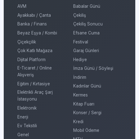
AVM
Babalar Günü
Ayakkabı / Çanta
Çekiliş
Banka / Finans
Çekiliş Sonucu
Beyaz Eşya / Kombi
Efsane Cuma
Çiçekçilik
Festival
Çok Katlı Mağaza
Garaj Günleri
Dijital Platform
Hediye
E-Ticaret / Online
İmza Günü / Söyleşi
Alışveriş
İndirim
Eğitim / Kırtasiye
Kadınlar Günü
Elektrikli Araç Şarj
Kermes
İstasyonu
Kitap Fuarı
Elektronik
Konser / Sergi
Enerji
Kredi
Ev Tekstili
Mobil Ödeme
Genel