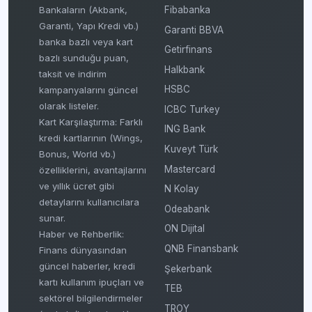
Fibabanka
Bankaların (Akbank,
Garanti, Yapı Kredi vb.)
Garanti BBVA
banka bazlı veya kart
Getirfinans
bazlı sunduğu puan,
Halkbank
taksit ve indirim
HSBC
kampanyalarını güncel
olarak listeler.
ICBC Turkey
Kart Karşılaştırma: Farklı
ING Bank
kredi kartlarının (Wings,
Kuveyt Türk
Bonus, World vb.)
Mastercard
özelliklerini, avantajlarını
ve yıllık ücret gibi
N Kolay
detaylarını kullanıcılara
Odeabank
sunar.
ON Dijital
Haber ve Rehberlik:
QNB Finansbank
Finans dünyasından
güncel haberler, kredi
Şekerbank
kartı kullanım ipuçları ve
TEB
sektörel bilgilendirmeler
TROY