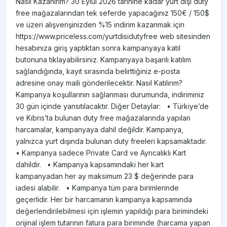
Nasıl Kazanırım? 30 Eylül 2026 tarihine kadar yurt dışı duty
free mağazalarından tek seferde yapacağınız 150€ / 150$
ve üzeri alışverişinizden %15 indirim kazanmak için
https://www.priceless.com/yurtdisidutyfree web sitesinden
hesabınıza giriş yaptıktan sonra kampanyaya katıl
butonuna tıklayabilirsiniz. Kampanyaya başarılı katılım
sağlandığında, kayıt sırasında belirttiğiniz e-posta
adresine onay maili gönderilecektir. Nasıl Katılırım?
Kampanya koşullarının sağlanması durumunda, indiriminiz
30 gün içinde yansıtılacaktır. Diğer Detaylar: • Türkiye’de
ve Kıbrıs’ta bulunan duty free mağazalarında yapılan
harcamalar, kampanyaya dahil değildir. Kampanya,
yalnızca yurt dışında bulunan duty freeleri kapsamaktadır.
• Kampanya sadece Private Card ve Ayrıcalıklı Kart
dahildir. • Kampanya kapsamındaki her kart
kampanyadan her ay maksimum 23 $ değerinde para
iadesi alabilir. • Kampanya tüm para birimlerinde
geçerlidir. Her bir harcamanın kampanya kapsamında
değerlendirilebilmesi için işlemin yapıldığı para birimindeki
orijinal işlem tutarının fatura para biriminde (harcama yapan