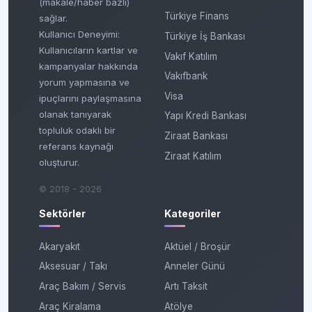
(makale/haber bazlı)
Türkiye Finans
sağlar.
Kullanıcı Deneyimi:
Türkiye İş Bankası
Kullanıcıların kartlar ve
Vakıf Katılım
kampanyalar hakkında
Vakıfbank
yorum yapmasına ve
Visa
ipuçlarını paylaşmasına
olanak tanıyarak
Yapı Kredi Bankası
topluluk odaklı bir
Ziraat Bankası
referans kaynağı
Ziraat Katılım
oluşturur.
© 2018 - 2026
Sektörler
Kategoriler
Akaryakıt
Aktüel / Broşür
Aksesuar / Takı
Anneler Günü
Araç Bakım / Servis
Artı Taksit
Araç Kiralama
Atölye