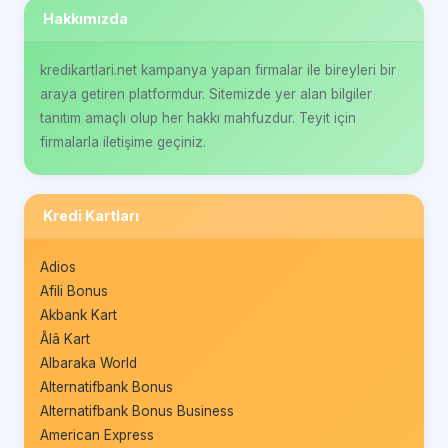
Hakkımızda
kredikartlari.net kampanya yapan firmalar ile bireyleri bir
araya getiren platformdur. Sitemizde yer alan bilgiler
tanıtım amaçlı olup her hakkı mahfuzdur. Teyit için
firmalarla iletişime geçiniz.
Kredi Kartları
Adios
Afili Bonus
Akbank Kart
Âlâ Kart
Albaraka World
Alternatifbank Bonus
Alternatifbank Bonus Business
American Express