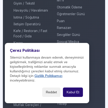
MTV
Giyim / Tekstil
Otomatik Ödeme
Havayolu / Havalimanı
Öğretmenler Günü
Isıtma / Soğutma
Puan
İletişim Operatörü
Ramazan
Kafe / Restoran / Fast
Sevgililer Günü
Food / Gıda
Sosyal Medya
Kargo
Sosyal Sorumluluk
Çerez Politikası
Konaklama
Sömestir
Kozmetik / Kişisel Bakım
Sitemizi kullanmaya devam ederek, deneyiminizi
geliştirmek, trafiğimizi analiz etmek ve
Takas
Kripto Platformu
kişiselleştirilmiş reklamlar sunmak amacıyla
Taksit Atlat
Kuru Temizleme
kullandığımız çerezleri kabul etmiş olursunuz.
Detaylı bilgi için
Gizlilik Politikamızı
Temassız Ödeme
Kültür / Sanat
inceleyebilirsiniz.
Tiyatro / Müzikal
Market
Vergi Ödeme
Mobil Uygulama
Reddet
Kabul Et
Yarışma
Mobilya / Dekorasyon
Yılbaşı
Mutfak Gereçleri /