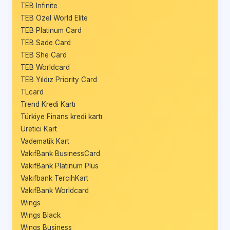
TEB Infinite
TEB Özel World Elite
TEB Platinum Card
TEB Sade Card
TEB She Card
TEB Worldcard
TEB Yıldız Priority Card
TLcard
Trend Kredi Kartı
Türkiye Finans kredi kartı
Üretici Kart
Vadematik Kart
VakıfBank BusinessCard
VakıfBank Platinum Plus
Vakıfbank TercihKart
VakıfBank Worldcard
Wings
Wings Black
Wings Business